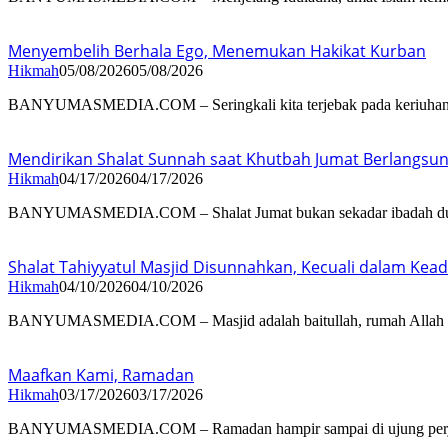
Menyembelih Berhala Ego, Menemukan Hakikat Kurban
Hikmah
05/08/2026
05/08/2026
BANYUMASMEDIA.COM – Seringkali kita terjebak pada keriuhan 
Mendirikan Shalat Sunnah saat Khutbah Jumat Berlangsun
Hikmah
04/17/2026
04/17/2026
BANYUMASMEDIA.COM – Shalat Jumat bukan sekadar ibadah 
Shalat Tahiyyatul Masjid Disunnahkan, Kecuali dalam Kead
Hikmah
04/10/2026
04/10/2026
BANYUMASMEDIA.COM – Masjid adalah baitullah, rumah Allah
Maafkan Kami, Ramadan
Hikmah
03/17/2026
03/17/2026
BANYUMASMEDIA.COM – Ramadan hampir sampai di ujung perj