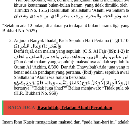
khusus keutamaan bulan-bulan haram, yang tidak dimiliki ole
Tirmidzi No. 1512) Rasulullah Shallallahu ‘Alaihi wa Sallam b
“Setahun ada 12 bulan, di antaranya terdapat 4 bulan haram: tiga 
Bukhari No. 3025)
Anjuran Banyak Ibadah Pada Sepuluh Hari Pertama ( Tgl 1-10 
وَالْفَجْرِ (1) وَلَيَالٍ عَشْرٍ (2)
Demi fajar, dan malam yang sepuluh. (Q.S. Al Fajr (89): 1-2
ه ابن عباس، وابن الزبير، ومجاهد، وغير واحد من السلف والخلف
(Dan demi malam yang sepuluh): maksudnya adalah sepuluh hari 
Quran Al ‘Azhim, 8/390. Dar Ath Thayyibah) Ada juga yang 
benar adalah pendapat yang pertama. (Ibid) yakni sepuluh aw
Shallallahu ‘Alaihi wa Sallam bersabda:
َا فِي هَذِهِ قَالُوا وَلَا الْجِهَادُ قَالَ وَلَا الْجِهَادُ إِلَّا رَجُلٌ خَرَجَ يُخَاطِرُ بِنَفْسِهِ وَمَالِهِ فَلَمْ يَرْجِعْ بِشَيْءٍ
bertanya: “Tidak juga jihad?” Beliau menjawab: “Tidak pula ol
(H.R. Bukhari No. 969)
BACA JUGA
Rasulullah, Teladan Abadi Peradaban
Imam Ibnu Katsir mengatakan maksud dari “pada hari-hari ini” adalah