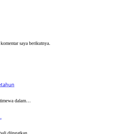
 komentar saya berikutnya.
etahun
timewa dalam…
.
li diingatkan…