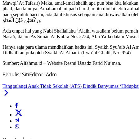
Mawqi’ At Tafasir) Maka, amal-amal shalih apa pun bisa kita lakukan 
jihad, dan lainnya. Amal-amal ini pada hari-hari itu dinilai lebih afdh
pada sepuluh hari ini, ada dalil khusus sebagaimana diriwayatkan oleh Hafshah Radhiallahu ‘Anha, katanya: رَاءَ وَالْعَشْرَ وَثَلَاثَةَ أَيَّامٍ مِنْ كُلِّ شَهْرٍ
وَرَكْعَتَيْنِ قَبْلَ الْغَدَاةِ
Ada empat hal yang Nabi Shallallahu ‘Alaihi wasallam belum pernah m
Nasa’i, dalam As Sunan Al Kubra No. 2724, Abu Ya’la dalam Musn
Hanya saja para ulama mendhaifkan hadits ini. Syaikh Syu’aib Al Ar
Didhaifkan pula oleh Syaikh Al Albani. (Irwa’ul Ghalil, No. 954)
Sumber: Alfahmu.id – Website Resmi Ustadz Farid Nu’man.
Penulis: Siti
Editor: Adm
Tanggulangi Anak Tidak Sekolah (ATS) Dindik Banyumas ‘Hidupka