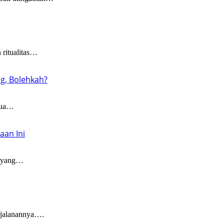
ritualitas…
g, Bolehkah?
dua…
aan Ini
 yang…
alanannya….