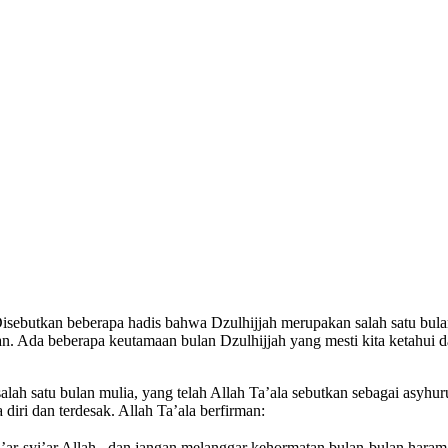
isebutkan beberapa hadis bahwa Dzulhijjah merupakan salah satu bula
ban. Ada beberapa keutamaan bulan Dzulhijjah yang mesti kita ketahu
ah satu bulan mulia, yang telah Allah Ta’ala sebutkan sebagai asyhur
iri dan terdesak. Allah Ta’ala berfirman:
ar-syi’ar Allah , dan jangan melanggar kehormatan bulan-bulan haram