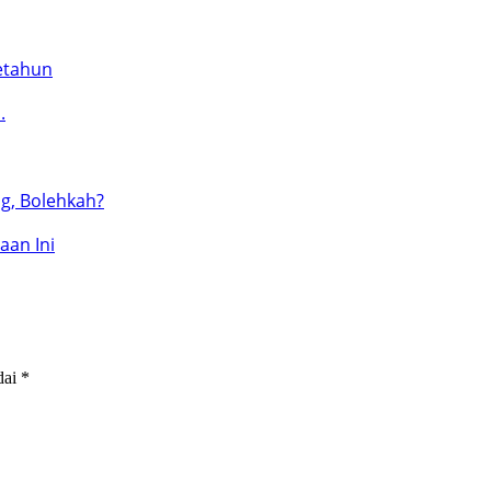
etahun
.
g, Bolehkah?
aan Ini
dai
*