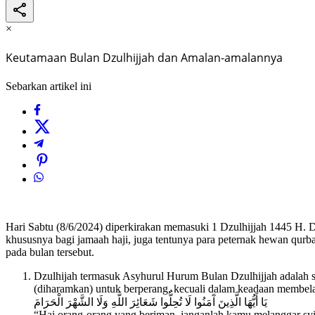
×
Keutamaan Bulan Dzulhijjah dan Amalan-amalannya
Sebarkan artikel ini
Hari Sabtu (8/6/2024) diperkirakan memasuki 1 Dzulhijjah 1445 H. D
khususnya bagi jamaah haji, juga tentunya para peternak hewan qur
pada bulan tersebut.
Dzulhijah termasuk Asyhurul Hurum Bulan Dzulhijjah adalah sal
(diharamkan) untuk berperang, kecuali dalam keadaan membela d
يَا أَيُّهَا الَّذِينَ آَمَنُوا لَا تُحِلُّوا شَعَائِرَ اللَّهِ وَلَا الشَّهْرَ الْحَرَامَ
“Hai orang-orang yang beriman, janganlah kamu melanggar syi’