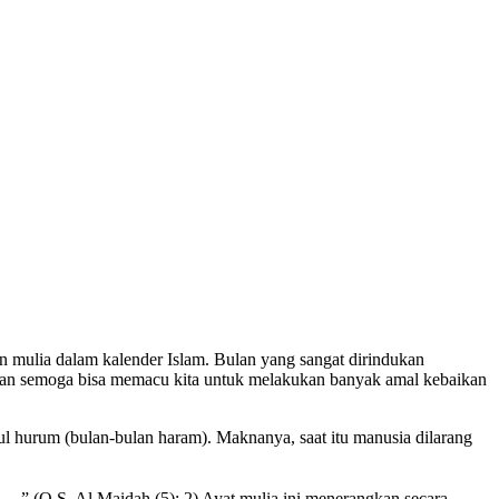
n mulia dalam kalender Islam. Bulan yang sangat dirindukan
i dan semoga bisa memacu kita untuk melakukan banyak amal kebaikan
ul hurum (bulan-bulan haram). Maknanya, saat itu manusia dilarang
 …” (Q.S. Al Maidah (5): 2) Ayat mulia ini menerangkan secara