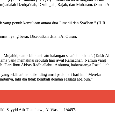
am) adalah Dzulqa’dah, Dzulhijjah, Rajab, dan Muharam. (Sunan At
ab yang penuh kemuliaan antara dua Jumadil dan Sya’ban.” (H.R.
tamaan yang besar. Disebutkan dalam Al Quran:
ujahid, dan lebih dari satu kalangan salaf dan khalaf. (Tafsir Al
 ulama yang memaknai sepuluh hari awal Ramadhan. Namun yang
nah. Dari Ibnu Abbas Radhiallahu ‘Anhuma, bahwasanya Rasulullah
artanya, lalu dia tidak kembali dengan sesuatu apa pun.”
yaikh Sayyid Ath Thanthawi, Al Wasith, 1/4497.