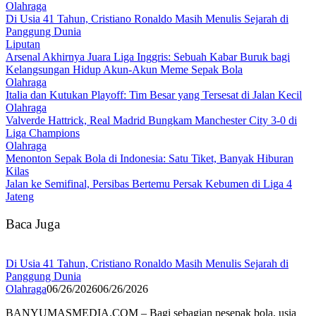
Olahraga
Di Usia 41 Tahun, Cristiano Ronaldo Masih Menulis Sejarah di
Panggung Dunia
Liputan
Arsenal Akhirnya Juara Liga Inggris: Sebuah Kabar Buruk bagi
Kelangsungan Hidup Akun-Akun Meme Sepak Bola
Olahraga
Italia dan Kutukan Playoff: Tim Besar yang Tersesat di Jalan Kecil
Olahraga
Valverde Hattrick, Real Madrid Bungkam Manchester City 3-0 di
Liga Champions
Olahraga
Menonton Sepak Bola di Indonesia: Satu Tiket, Banyak Hiburan
Kilas
Jalan ke Semifinal, Persibas Bertemu Persak Kebumen di Liga 4
Jateng
Baca Juga
Di Usia 41 Tahun, Cristiano Ronaldo Masih Menulis Sejarah di
Panggung Dunia
Olahraga
06/26/2026
06/26/2026
BANYUMASMEDIA.COM – Bagi sebagian pesepak bola, usia