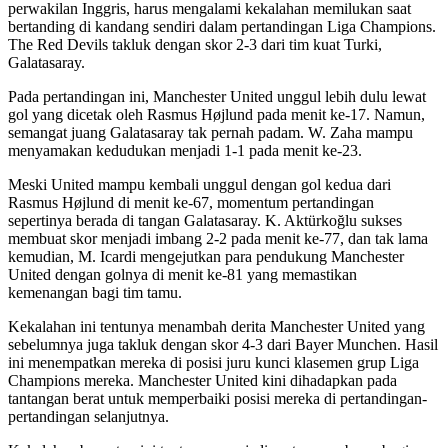
perwakilan Inggris, harus mengalami kekalahan memilukan saat
bertanding di kandang sendiri dalam pertandingan Liga Champions.
The Red Devils takluk dengan skor 2-3 dari tim kuat Turki,
Galatasaray.
Pada pertandingan ini, Manchester United unggul lebih dulu lewat
gol yang dicetak oleh Rasmus Højlund pada menit ke-17. Namun,
semangat juang Galatasaray tak pernah padam. W. Zaha mampu
menyamakan kedudukan menjadi 1-1 pada menit ke-23.
Meski United mampu kembali unggul dengan gol kedua dari
Rasmus Højlund di menit ke-67, momentum pertandingan
sepertinya berada di tangan Galatasaray. K. Aktürkoğlu sukses
membuat skor menjadi imbang 2-2 pada menit ke-77, dan tak lama
kemudian, M. Icardi mengejutkan para pendukung Manchester
United dengan golnya di menit ke-81 yang memastikan
kemenangan bagi tim tamu.
Kekalahan ini tentunya menambah derita Manchester United yang
sebelumnya juga takluk dengan skor 4-3 dari Bayer Munchen. Hasil
ini menempatkan mereka di posisi juru kunci klasemen grup Liga
Champions mereka. Manchester United kini dihadapkan pada
tantangan berat untuk memperbaiki posisi mereka di pertandingan-
pertandingan selanjutnya.