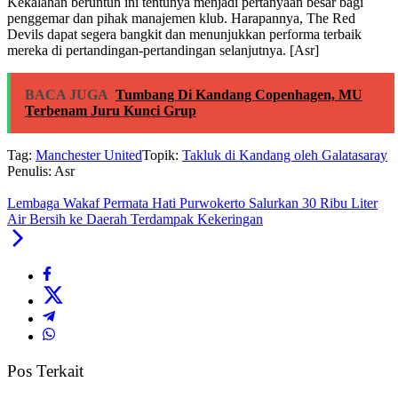
Kekalahan beruntun ini tentunya menjadi pertanyaan besar bagi
penggemar dan pihak manajemen klub. Harapannya, The Red
Devils dapat segera bangkit dan menunjukkan performa terbaik
mereka di pertandingan-pertandingan selanjutnya. [Asr]
BACA JUGA
Tumbang Di Kandang Copenhagen, MU
Terbenam Juru Kunci Grup
Tag:
Manchester United
Topik:
Takluk di Kandang oleh Galatasaray
Penulis: Asr
Lembaga Wakaf Permata Hati Purwokerto Salurkan 30 Ribu Liter
Air Bersih ke Daerah Terdampak Kekeringan
Pos Terkait