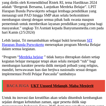
yang dirilis oleh Kemendikbud Ristek RI, tema Hardiknas 2024
adalah “Bergerak Bersama, Lanjutkan Merdeka Belajar”. LPIT
Harapan Bunda Purwokjerto sebagai lembaga pendidikan yang
menaungi unit PAD hingga SMP akan selalu berkomitmen
membangun sinergi dengan semua pihak baik swasta maupun
pemerintah untuk memberikan layanan pendidikan yang prima bagi
masyarakat.” ungkap Tri Asmiati kepada Banyumasmedia.com pada
hari Kamis (2/5/2024)
Lebih lanjut, Tri menambahkan sebagai bukti keseriusan
SIT
Harapan Bunda Purwokerto
menerapkan program Mereka Belajar
dalam semua kegiatan.
“Program “
Merdeka belajar
” tidak hanya diterapkan dalam setiap
kegiatan belajar mengajar tetapi akan selalu menjadi “ruh” bagi
membangun karakter peserta didik menjadi pribadi yang religius,
mandiri, berwawasan luas dan berjiwa nasionalis sesuai dengan
implementasi Profil Pelajar Pancasila” tambahnya
BACA JUGA
UKT Unsoed Melangit, Maba Menjerit
Untuk itu inovasi dan kreatifitas akan selalu ditumbuh kembangkan
sejalan dengan kebutuhan zaman, agar peserta didik siap