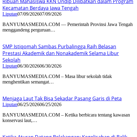
Ribuan Mahasiswa KKN Undip Dilibatkan dalam Program
Kecamatan Berdaya Jawa Tengah
Liputan
07/09/2026
07/09/2026
BANYUMASMEDIA.COM — Pemerintah Provinsi Jawa Tengah
menggandeng perguruan…
SMP Istiqomah Sambas Purbalingga Raih Belasan
Prestasi Akademik dan Nonakademik Selama Libur
Sekolah
Liputan
06/30/2026
06/30/2026
BANYUMASMEDIA.COM – Masa libur sekolah tidak
menghentikan semangat…
Menjaga Laut Tak Bisa Sekadar Pasang Garis di Peta
Liputan
06/25/2026
06/25/2026
BANYUMASMEDIA.COM – Ketika berbicara tentang kawasan
konservasi laut,…
Ketika Aturan Datang Belakangan: Kegelisahan di Balik