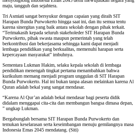
menyongsong Indonesia Emas 2045 demi mewujudkan negara yang
maju, tangguh dan sejahtera.
Tri Asmiati sangat bersyukur dengan capaian yang diraih SIT
Harapan Bunda Purwokerto hingga saat ini, dan itu semua tentu
karena sinergitas yang baik antara sekolah dengan pihak terkait.
“Terimakasih kepada seluruh stakeholeder SIT Harapan Bunda
Purwokerto, pihak swasta maupun pemerintah yang telah
berkontribusi dan bekerjasama sehingga kami dapat menjadi
lembaga pendidikan yang berkualitas, memenuhi harapan serta
kepercayaan masyarakat” imbuhnya.
Sementara Lukman Hakim, selaku kepala sekolah di lembaga
pendidikan menengah tingkat pertama menambahkan bahwa
kurikulum memang menjadi program unggulan di SIT Harapan
Bunda Purwokerto. Hal ini bukan tanpa alasan melainkan karena Al
Quran adalah bekal yang sangat mendasar.
“Karena Al Qur’an adalah bekal mendasar bagi peserta didik
didalam menggapai cita-cita dan membangun bangsa dimasa depan,
” ungkap Lukman.
Bergabunglah bersama SIT Harapan Bunda Purwokerto dan
temukan keselarasan serta keseimbangan menuju gemilangnya masa
Indonesia Emas 2045 mendatang. (Siti)