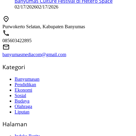
Banyumas Culture Festival di Hetero Space
02/17/2026
02/17/2026
Purwokerto Selatan, Kabupaten Banyumas
085603422895
banyumasmediacom@gmail.com
Kategori
Banyumasan
Pendidikan
Ekonomi
Sosial
Budaya
Olahraga
Liputan
Halaman