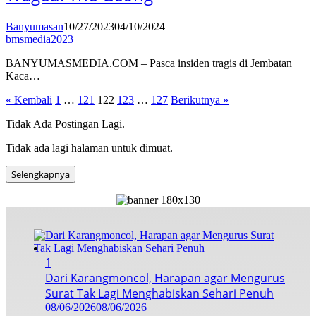
Banyumasan
10/27/2023
04/10/2024
bmsmedia2023
BANYUMASMEDIA.COM – Pasca insiden tragis di Jembatan
Kaca…
Paginasi
« Kembali
1
…
121
122
123
…
127
Berikutnya »
pos
Tidak Ada Postingan Lagi.
Tidak ada lagi halaman untuk dimuat.
Selengkapnya
1
Dari Karangmoncol, Harapan agar Mengurus
Surat Tak Lagi Menghabiskan Sehari Penuh
08/06/2026
08/06/2026