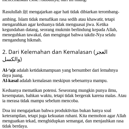
Rasulullah ﷺ mengajarkan agar hati tidak dibiarkan terombang-
ambing. Islam tidak menafikan rasa sedih atau khawatir, tetapi
mengarahkan agar keduanya tidak menguasai jiwa. Ketika
kegundahan datang, seorang mukmin berlindung kepada Allah,
meneguhkan tawakal, dan mengingat bahwa takdir-Nya selalu
mengandung hikmah.
2. Dari Kelemahan dan Kemalasan (العجز
والكسل)
Al-‘ajz
adalah ketidakmampuan yang bersumber dari lemahnya
daya juang.
Al-kasal
adalah kemalasan meskipun sebenarnya mampu.
Keduanya mematikan potensi. Seseorang mungkin punya ilmu,
kesempatan, bahkan waktu, tetapi tidak bergerak karena malas. Atau
ia merasa tidak mampu sebelum mencoba.
Doa ini mengajarkan bahwa produktivitas bukan hanya soal
keterampilan, tetapi juga kekuatan ruhani. Kita memohon agar Allah
menguatkan tekad, menghidupkan semangat, dan menjauhkan rasa
tidak berdaya.