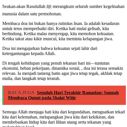
Seakan-akan Rasulullah ﷺ merangkum seluruh sumber kegelisahan
manusia dalam satu permohonan.
Membaca doa ini bukan hanya rutinitas lisan. Ia adalah kesadaran
untuk terus memperbaiki diri. Ketika hati mulai gelisah, kita
berlindung. Ketika malas menyergap, kita memohon kekuatan.
Ketika takut atau kikir muncul, kita meminta kelapangan jiwa.
Doa ini mengajarkan bahwa kekuatan sejati lahir dari
ketergantungan kepada Allah.
Di tengah kehidupan yang penuh tekanan hari ini—tuntutan
ekonomi, beban pekerjaan, dinamika sosial, , doa ini terasa semakin
relevan. Ia menjadi tameng batin agar jiwa tetap tegak, akhlak tetap
mulia, dan langkah tetap terarah.
BACA JUGA
Sepuluh Hari Terakhir Ramadan: Sunnah
Membaca Qunut pada Shalat Witir
Semoga Allah menjaga hati kita dari kegundahan, menguatkan tekad
kita dari kelemahan, melapangkan jiwa kita dari kekikiran, dan
membebaskan hidup kita dari lilitan utang serta tekanan yang