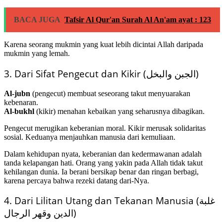
BACA JUGA
Tafsir Al Qur'an Surah Al An'am ayat : 123
Karena seorang mukmin yang kuat lebih dicintai Allah daripada
mukmin yang lemah.
3. Dari Sifat Pengecut dan Kikir (الجبن والبخل)
Al-jubn
(pengecut) membuat seseorang takut menyuarakan
kebenaran.
Al-bukhl
(kikir) menahan kebaikan yang seharusnya dibagikan.
Pengecut merugikan keberanian moral. Kikir merusak solidaritas
sosial. Keduanya menjauhkan manusia dari kemuliaan.
Dalam kehidupan nyata, keberanian dan kedermawanan adalah
tanda kelapangan hati. Orang yang yakin pada Allah tidak takut
kehilangan dunia. Ia berani bersikap benar dan ringan berbagi,
karena percaya bahwa rezeki datang dari-Nya.
4. Dari Lilitan Utang dan Tekanan Manusia (غلبة
الدين وقهر الرجال)