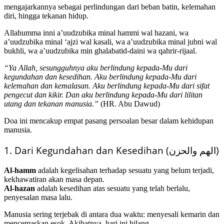
mengajarkannya sebagai perlindungan dari beban batin, kelemahan
diri, hingga tekanan hidup.
Allahumma inni a’uudzubika minal hammi wal hazani, wa
a’uudzubika minal ‘ajzi wal kasali, wa a’uudzubika minal jubni wal
bukhli, wa a’uudzubika min ghalabatid-daini wa qahrir-rijaal.
“Ya Allah, sesungguhnya aku berlindung kepada-Mu dari
kegundahan dan kesedihan. Aku berlindung kepada-Mu dari
kelemahan dan kemalasan. Aku berlindung kepada-Mu dari sifat
pengecut dan kikir. Dan aku berlindung kepada-Mu dari lilitan
utang dan tekanan manusia.”
(HR. Abu Dawud)
Doa ini mencakup empat pasang persoalan besar dalam kehidupan
manusia.
1. Dari Kegundahan dan Kesedihan (الهم والحزن)
Al-hamm
adalah kegelisahan terhadap sesuatu yang belum terjadi,
kekhawatiran akan masa depan.
Al-hazan
adalah kesedihan atas sesuatu yang telah berlalu,
penyesalan masa lalu.
Manusia sering terjebak di antara dua waktu: menyesali kemarin dan
mencemaskan esok. Akibatnya, hari ini hilang.