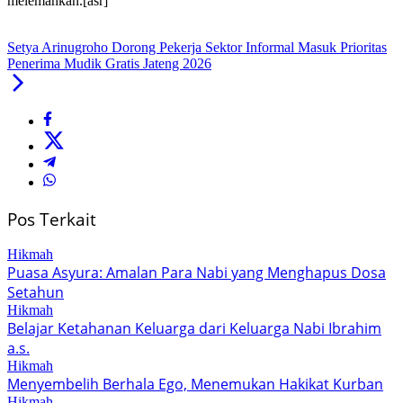
melemahkan.[asr]
Setya Arinugroho Dorong Pekerja Sektor Informal Masuk Prioritas
Penerima Mudik Gratis Jateng 2026
Pos Terkait
Hikmah
Puasa Asyura: Amalan Para Nabi yang Menghapus Dosa
Setahun
Hikmah
Belajar Ketahanan Keluarga dari Keluarga Nabi Ibrahim
a.s.
Hikmah
Menyembelih Berhala Ego, Menemukan Hakikat Kurban
Hikmah