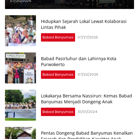
Keturunan Pendiri Banyumas
07/20/2026
Hidupkan Sejarah Lokal Lewat Kolaborasi
Lintas Pihak
Babad Banyumas
07/27/2025
Babad Pasirluhur dan Lahirnya Kota
Purwokerto
Babad Banyumas
07/23/2025
Lokakarya Bersama Nassirun: Kemas Babad
Banyumas Menjadi Dongeng Anak
Babad Banyumas
10/01/2024
Pentas Dongeng Babad Banyumas Kenalkan
Sejarah dan Pendidikan Karakter Anak