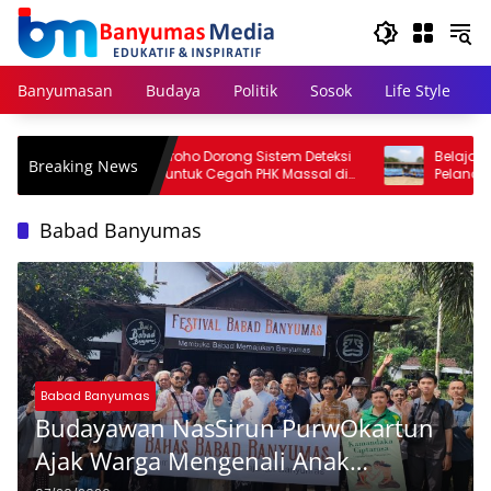
Langsung
ke
konten
Banyumasan
Budaya
Politik
Sosok
Life Style
Setya Arinugroho Dorong Sistem Deteksi
Belajar Mengendalika
Breaking News
Dini Industri untuk Cegah PHK Massal di
Pelana, Siswa SMP IT
Jawa Tengah
Outing Berkuda
Babad Banyumas
Babad Banyumas
Budayawan NasSirun PurwOkartun
Ajak Warga Mengenali Anak