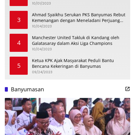
Keremajaan
10/01/2023
Ahmad Syaikhu Serukan PKS Banyumas Rebut
3
Kemenangan dengan Meneladani Perjuangan
Soedirman
10/04/2023
Manchester United Takluk di Kandang oleh
4
Galatasaray dalam Aksi Liga Champions
10/04/2023
Ketua KPK Ajak Masyarakat Peduli Bantu
5
Bencana Kekeringan di Banyumas
09/24/2023
Banyumasan