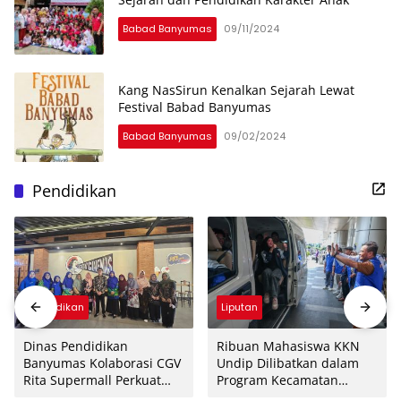
Babad Banyumas
09/11/2024
Kang NasSirun Kenalkan Sejarah Lewat
Festival Babad Banyumas
Babad Banyumas
09/02/2024
Pendidikan
Pendidikan
Liputan
Dinas Pendidikan
Ribuan Mahasiswa KKN
Banyumas Kolaborasi CGV
Undip Dilibatkan dalam
Rita Supermall Perkuat
Program Kecamatan
Literasi Digital dan
Berdaya Jawa Tengah