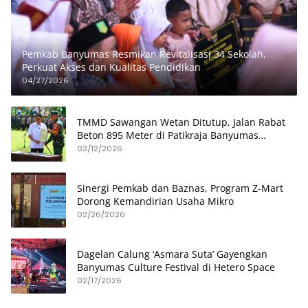
Pemkab Banyumas Resmikan Revitalisasi 34 Sekolah,
Perkuat Akses dan Kualitas Pendidikan
04/27/2026
TMMD Sawangan Wetan Ditutup, Jalan Rabat
Beton 895 Meter di Patikraja Banyumas
Rampung
03/12/2026
Sinergi Pemkab dan Baznas, Program Z-Mart
Dorong Kemandirian Usaha Mikro
02/26/2026
Dagelan Calung ‘Asmara Suta’ Gayengkan
Banyumas Culture Festival di Hetero Space
02/17/2026