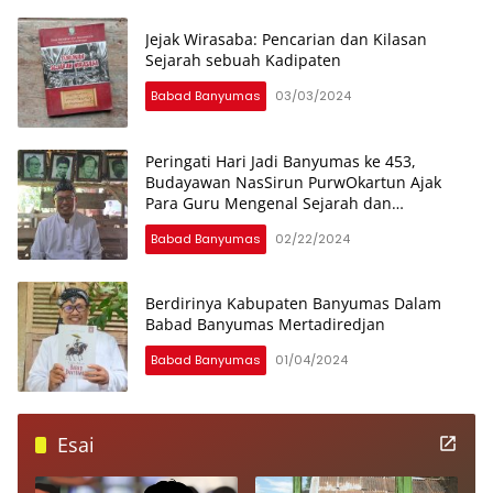
Edukasi Anti-
Cyberbullying bagi
Jejak Wirasaba: Pencarian dan Kilasan
Pendidik PAUD
Sejarah sebuah Kadipaten
Babad Banyumas
03/03/2024
Peringati Hari Jadi Banyumas ke 453,
Budayawan NasSirun PurwOkartun Ajak
Para Guru Mengenal Sejarah dan
Keteladanan Leluhurnya
Babad Banyumas
02/22/2024
Berdirinya Kabupaten Banyumas Dalam
Babad Banyumas Mertadiredjan
Babad Banyumas
01/04/2024
Esai