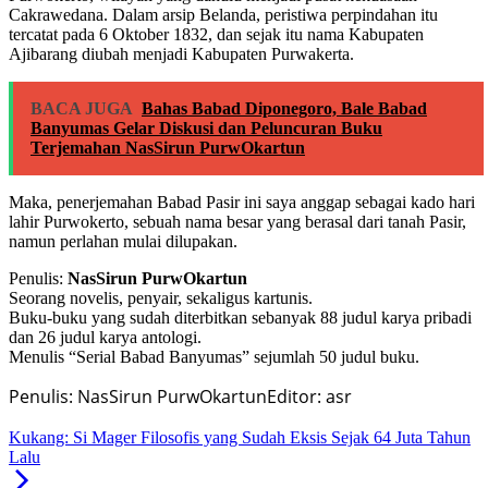
Cakrawedana. Dalam arsip Belanda, peristiwa perpindahan itu
tercatat pada 6 Oktober 1832, dan sejak itu nama Kabupaten
Ajibarang diubah menjadi Kabupaten Purwakerta.
BACA JUGA
Bahas Babad Diponegoro, Bale Babad
Banyumas Gelar Diskusi dan Peluncuran Buku
Terjemahan NasSirun PurwOkartun
Maka, penerjemahan Babad Pasir ini saya anggap sebagai kado hari
lahir Purwokerto, sebuah nama besar yang berasal dari tanah Pasir,
namun perlahan mulai dilupakan.
Penulis:
NasSirun PurwOkartun
Seorang novelis, penyair, sekaligus kartunis.
Buku-buku yang sudah diterbitkan sebanyak 88 judul karya pribadi
dan 26 judul karya antologi.
Menulis “Serial Babad Banyumas” sejumlah 50 judul buku.
Penulis: NasSirun PurwOkartun
Editor: asr
Kukang: Si Mager Filosofis yang Sudah Eksis Sejak 64 Juta Tahun
Lalu