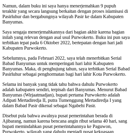
Namun, dalam buku ini saya hanya menerjemahkan 9 pupuh
terakhir yang secara langsung berkaitan dengan proses islamisasi di
Pasirluhur dan bergabungnya wilayah Pasir ke dalam Kabupaten
Banyumas.
Saya sengaja menerjemahkannya dari bagian akhir karena bagian
inilah yang relevan dengan asal usul Purwokerto. Buku ini pun saya
terbitkan tepat pada 6 Oktober 2022, bertepatan dengan hari jadi
Kabupaten Purwokerto.
Sebelumnya, pada Februari 2022, saya telah menerbitkan Serial
Babad Banyumas untuk memperingati hari lahir Kabupaten
Banyumas. Maka, di penghujung tahun, saya terbitkan Serial Babad
Pasirluhur sebagai penghormatan bagi hari lahir Kota Purwokerto.
Selama ini banyak yang tidak tahu bahwa dahulu Purwokerto
adalah kabupaten sendiri, terpisah dari Banyumas. Menurut Babad
Banyumas (Wirjaatmadjan), bupati pertama Purwokerto adalah
Adipati Mertadiredja II, putra Tumenggung Mertadiredja I yang
dalam Babad Pasir dikenal sebagai Ngabehi Pasir.
Disebut pula bahwa awalnya pusat pemerintahan berada di
Ajibarang, namun karena bencana angin ribut selama 40 hari, sang
bupati memindahkan pusat pemerintahannya ke Paguwon,
Purwokerto, wilayah yang dahulu menjadi pusat kekuasaan