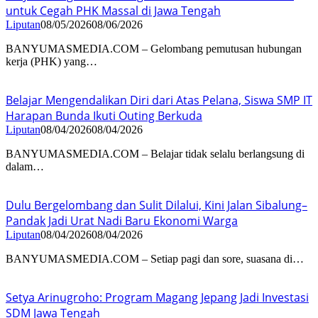
untuk Cegah PHK Massal di Jawa Tengah
Liputan
08/05/2026
08/06/2026
BANYUMASMEDIA.COM – Gelombang pemutusan hubungan
kerja (PHK) yang…
Belajar Mengendalikan Diri dari Atas Pelana, Siswa SMP IT
Harapan Bunda Ikuti Outing Berkuda
Liputan
08/04/2026
08/04/2026
BANYUMASMEDIA.COM – Belajar tidak selalu berlangsung di
dalam…
Dulu Bergelombang dan Sulit Dilalui, Kini Jalan Sibalung–
Pandak Jadi Urat Nadi Baru Ekonomi Warga
Liputan
08/04/2026
08/04/2026
BANYUMASMEDIA.COM – Setiap pagi dan sore, suasana di…
Setya Arinugroho: Program Magang Jepang Jadi Investasi
SDM Jawa Tengah