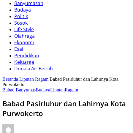
Banyumasan
Budaya
Politik
Sosok
Life Style
Olahraga
Ekonomi
Esai
Pendidikan
Keluarga
Donasi Air Bersih
Beranda
Liputan
Ragam
Babad Pasirluhur dan Lahirnya Kota
Purwokerto
Babad Banyumas
Budaya
Liputan
Ragam
Babad Pasirluhur dan Lahirnya Kota
Purwokerto