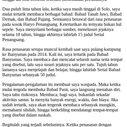
Dua puluh lima tahun lalu, ketika saya masih tinggal di Solo, saya
mulai tertarik membaca berbagai babad: Babad Tanah Jawi, Babad
Demak, dan Babad Pajang. Semuanya berawal dari rasa penasaran
pada sosok Haryo Penangsang. Ketertarikan itu ternyata bukan hal
sepele. Saya menyelami berbagai sumber, menelusuri jejaknya
selama 18 tahun, hingga akhirnya lahirlah 15 judul Serial
Penangsang.
Rasa penasaran serupa muncul kembali saat saya pulang kampung
ke Banyumas pada 2014. Kali ini, saya tertarik pada Babad
Banyumas. Saya membaca dan mencatat seluruh nama serta tempat
yang disebut, lalu saya susuri jejaknya satu per satu. Tujuh tahun
lamanya saya menjelajah dan belajar, hingga lahirlah Serial Babad
Banyumas sebanyak 50 judul.
Pengalaman-pengalaman itu membuat saya waspada. Maka ketika
mulai tergoda membuka Babad Pasir, saya langsung menahan diri.
Saya tahu risikonya. Membaca, bagi saya, bukanlah sekadar
aktivitas santai. Ia menyita banyak energi, waktu, dan biaya. Jika
sudah tertarik, saya akan tergerak membaca sebanyak mungkin,
memahami silsilah, hingga berkeliling mendatangi tempat-tempat
yang disebut dalam naskah.
Begitulah yang terjadi sebelumnya. Ketika penasaran dengan