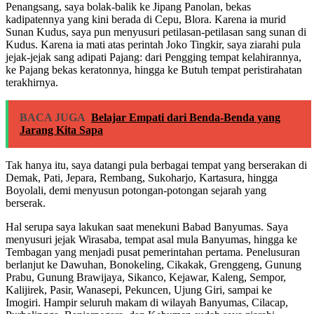
Penangsang, saya bolak-balik ke Jipang Panolan, bekas
kadipatennya yang kini berada di Cepu, Blora. Karena ia murid
Sunan Kudus, saya pun menyusuri petilasan-petilasan sang sunan di
Kudus. Karena ia mati atas perintah Joko Tingkir, saya ziarahi pula
jejak-jejak sang adipati Pajang: dari Pengging tempat kelahirannya,
ke Pajang bekas keratonnya, hingga ke Butuh tempat peristirahatan
terakhirnya.
BACA JUGA
Belajar Empati dari Benda-Benda yang
Jarang Kita Sapa
Tak hanya itu, saya datangi pula berbagai tempat yang berserakan di
Demak, Pati, Jepara, Rembang, Sukoharjo, Kartasura, hingga
Boyolali, demi menyusun potongan-potongan sejarah yang
berserak.
Hal serupa saya lakukan saat menekuni Babad Banyumas. Saya
menyusuri jejak Wirasaba, tempat asal mula Banyumas, hingga ke
Tembagan yang menjadi pusat pemerintahan pertama. Penelusuran
berlanjut ke Dawuhan, Bonokeling, Cikakak, Grenggeng, Gunung
Prabu, Gunung Brawijaya, Sikanco, Kejawar, Kaleng, Sempor,
Kalijirek, Pasir, Wanasepi, Pekuncen, Ujung Giri, sampai ke
Imogiri. Hampir seluruh makam di wilayah Banyumas, Cilacap,