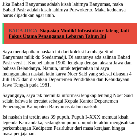
Jika Babad Banyumas adalah kisah lahirnya Banyumas, maka
Babad Pasir adalah kisah lahirnya Purwokerto. Maka keduanya
harus dipadukan agar utuh.
BACA JUGA
Siap-siap Mudik! Infrastuktur Jateng Jadi
Fokus Utama Penanganan Lebaran Tahun Ini
Saya mendapatkan naskah ini dari koleksi Lembaga Studi
Banyumas milik dr. Soedarmadji. Di antaranya ada salinan Babad
Pasir versi J. Knebel tahun 1900, lengkap dengan aksara Jawa dan
bahasa Belandanya. Namun, untuk terjemahan ini saya
menggunakan naskah latin karya Noer Said yang selesai disusun 4
Juli 1975 dan disahkan Departemen Pendidikan dan Kebudayaan
Jawa Tengah pada 1981.
Sayangnya, saya tak memiliki informasi lengkap tentang Noer Said
selain bahwa ia tercatat sebagai Kepala Kantor Departemen
Penerangan Kabupaten Banyumas dalam naskah.
Isi naskah ini terdiri atas 39 pupuh. Pupuh I–XXX memuat kisah
legenda Kamandaka, sedangkan pupuh-pupuh terakhir mengisahkan
perkembangan Kadipaten Pasirluhur dari masa kerajaan hingga
masa penjajahan.