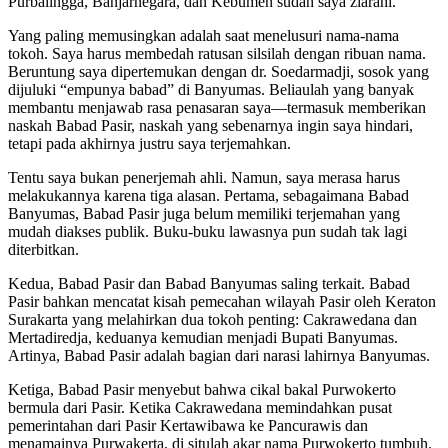
Purbalingga, Banjarnegara, dan Kebumen sudah saya ziarahi.
Yang paling memusingkan adalah saat menelusuri nama-nama
tokoh. Saya harus membedah ratusan silsilah dengan ribuan nama.
Beruntung saya dipertemukan dengan dr. Soedarmadji, sosok yang
dijuluki “empunya babad” di Banyumas. Beliaulah yang banyak
membantu menjawab rasa penasaran saya—termasuk memberikan
naskah Babad Pasir, naskah yang sebenarnya ingin saya hindari,
tetapi pada akhirnya justru saya terjemahkan.
Tentu saya bukan penerjemah ahli. Namun, saya merasa harus
melakukannya karena tiga alasan. Pertama, sebagaimana Babad
Banyumas, Babad Pasir juga belum memiliki terjemahan yang
mudah diakses publik. Buku-buku lawasnya pun sudah tak lagi
diterbitkan.
Kedua, Babad Pasir dan Babad Banyumas saling terkait. Babad
Pasir bahkan mencatat kisah pemecahan wilayah Pasir oleh Keraton
Surakarta yang melahirkan dua tokoh penting: Cakrawedana dan
Mertadiredja, keduanya kemudian menjadi Bupati Banyumas.
Artinya, Babad Pasir adalah bagian dari narasi lahirnya Banyumas.
Ketiga, Babad Pasir menyebut bahwa cikal bakal Purwokerto
bermula dari Pasir. Ketika Cakrawedana memindahkan pusat
pemerintahan dari Pasir Kertawibawa ke Pancurawis dan
menamainya Purwakerta, di situlah akar nama Purwokerto tumbuh.