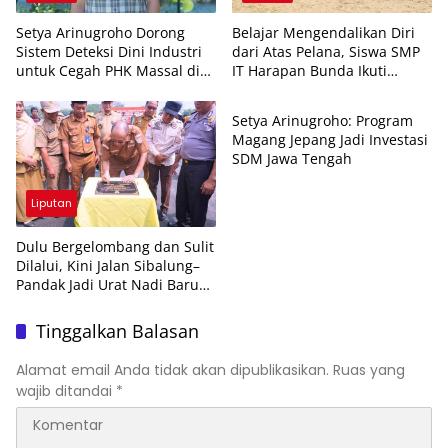
Setya Arinugroho Dorong
Belajar Mengendalikan Diri
Sistem Deteksi Dini Industri
dari Atas Pelana, Siswa SMP
untuk Cegah PHK Massal di
IT Harapan Bunda Ikuti
Liputan
Jawa Tengah
Outing Berkuda
Setya Arinugroho: Program
Magang Jepang Jadi Investasi
SDM Jawa Tengah
Liputan
Dulu Bergelombang dan Sulit
Dilalui, Kini Jalan Sibalung–
Pandak Jadi Urat Nadi Baru
Ekonomi Warga
Tinggalkan Balasan
Alamat email Anda tidak akan dipublikasikan.
Ruas yang
wajib ditandai
*