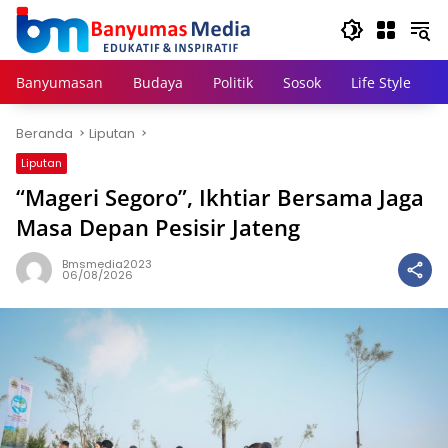
Langsung
ke
konten
Banyumasan
Budaya
Politik
Sosok
Life Style
Beranda
Liputan
Liputan
“Mageri Segoro”, Ikhtiar Bersama Jaga
Masa Depan Pesisir Jateng
Bmsmedia2023
06/08/2026