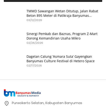
TMMD Sawangan Wetan Ditutup, Jalan Rabat
Beton 895 Meter di Patikraja Banyumas
Rampung
03/12/2026
Sinergi Pemkab dan Baznas, Program Z-Mart
Dorong Kemandirian Usaha Mikro
02/26/2026
Dagelan Calung ‘Asmara Suta’ Gayengkan
Banyumas Culture Festival di Hetero Space
02/17/2026
Purwokerto Selatan, Kabupaten Banyumas