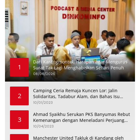
Dari Karangmoncol, Harapan agar Mengurus
1
Surat Tak Lagi Menghabiskan Sehari Penuh
08/06/2026
Camping Ceria Remaja Kuncen Lor: Jalin
2
Solidaritas, Tadabur Alam, dan Bahas Isu
Keremajaan
10/01/2023
Ahmad Syaikhu Serukan PKS Banyumas Rebut
3
Kemenangan dengan Meneladani Perjuangan
Soedirman
10/04/2023
Manchester United Takluk di Kandang oleh