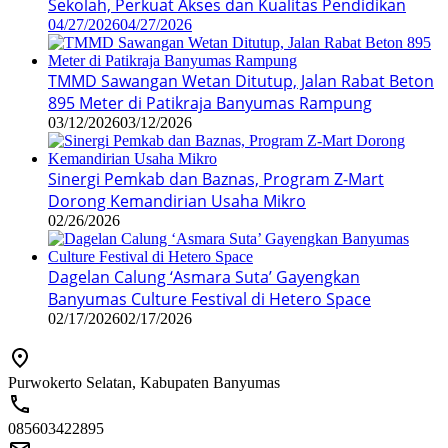
Sekolah, Perkuat Akses dan Kualitas Pendidikan
04/27/2026
04/27/2026
TMMD Sawangan Wetan Ditutup, Jalan Rabat Beton
895 Meter di Patikraja Banyumas Rampung
03/12/2026
03/12/2026
Sinergi Pemkab dan Baznas, Program Z-Mart
Dorong Kemandirian Usaha Mikro
02/26/2026
Dagelan Calung ‘Asmara Suta’ Gayengkan
Banyumas Culture Festival di Hetero Space
02/17/2026
02/17/2026
Purwokerto Selatan, Kabupaten Banyumas
085603422895