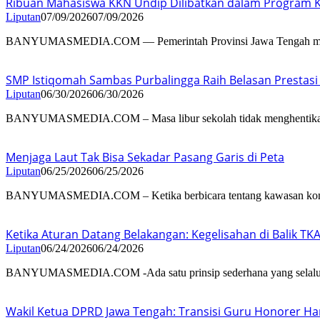
Ribuan Mahasiswa KKN Undip Dilibatkan dalam Program 
Liputan
07/09/2026
07/09/2026
BANYUMASMEDIA.COM — Pemerintah Provinsi Jawa Tengah m
SMP Istiqomah Sambas Purbalingga Raih Belasan Prestas
Liputan
06/30/2026
06/30/2026
BANYUMASMEDIA.COM – Masa libur sekolah tidak menghentik
Menjaga Laut Tak Bisa Sekadar Pasang Garis di Peta
Liputan
06/25/2026
06/25/2026
BANYUMASMEDIA.COM – Ketika berbicara tentang kawasan kons
Ketika Aturan Datang Belakangan: Kegelisahan di Balik T
Liputan
06/24/2026
06/24/2026
BANYUMASMEDIA.COM -Ada satu prinsip sederhana yang selalu
Wakil Ketua DPRD Jawa Tengah: Transisi Guru Honorer Ha