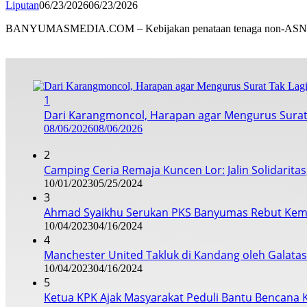
Liputan
06/23/2026
06/23/2026
BANYUMASMEDIA.COM – Kebijakan penataan tenaga non-ASN 
1
Dari Karangmoncol, Harapan agar Mengurus Surat
08/06/2026
08/06/2026
2
Camping Ceria Remaja Kuncen Lor: Jalin Solidarita
10/01/2023
05/25/2024
3
Ahmad Syaikhu Serukan PKS Banyumas Rebut Kem
10/04/2023
04/16/2024
4
Manchester United Takluk di Kandang oleh Galata
10/04/2023
04/16/2024
5
Ketua KPK Ajak Masyarakat Peduli Bantu Bencana 