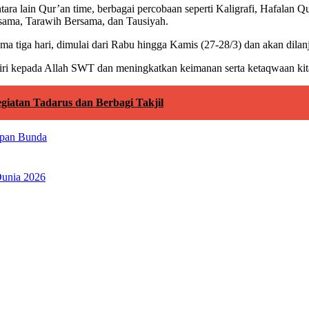
ntara lain Qur’an time, berbagai percobaan seperti Kaligrafi, Hafalan 
ersama, Tarawih Bersama, dan Tausiyah.
tiga hari, dimulai dari Rabu hingga Kamis (27-28/3) dan akan dilanj
iri kepada Allah SWT dan meningkatkan keimanan serta ketaqwaan kita
iatan Tadarus dan Berbagi Takjil
pan Bunda
Dunia 2026