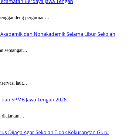
Kecamatan Berdaya Jawa Tengah
enggandeng perguruan…
i Akademik dan Nonakademik Selama Libur Sekolah
an semangat…
ervasi laut,…
KA dan SPMB Jawa Tengah 2026
 diajarkan…
rus Dijaga Agar Sekolah Tidak Kekurangan Guru