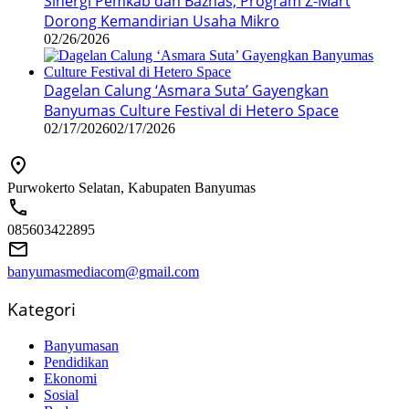
Sinergi Pemkab dan Baznas, Program Z-Mart
Dorong Kemandirian Usaha Mikro
02/26/2026
Dagelan Calung ‘Asmara Suta’ Gayengkan
Banyumas Culture Festival di Hetero Space
02/17/2026
02/17/2026
Purwokerto Selatan, Kabupaten Banyumas
085603422895
banyumasmediacom@gmail.com
Kategori
Banyumasan
Pendidikan
Ekonomi
Sosial