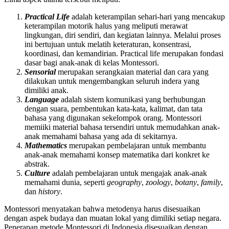
Practical Life
adalah keterampilan sehari-hari yang mencakup
keterampilan motorik halus yang meliputi merawat
lingkungan, diri sendiri, dan kegiatan lainnya. Melalui proses
ini bertujuan untuk melatih keteraturan, konsentrasi,
koordinasi, dan kemandirian. Practical life merupakan fondasi
dasar bagi anak-anak di kelas Montessori.
Sensorial
merupakan serangkaian material dan cara yang
dilakukan untuk mengembangkan seluruh indera yang
dimiliki anak.
Language
adalah sistem komunikasi yang berhubungan
dengan suara, pembentukan kata-kata, kalimat, dan tata
bahasa yang digunakan sekelompok orang. Montessori
memiiki material bahasa tersendiri untuk memudahkan anak-
anak memahami bahasa yang ada di sekitarnya.
Mathematics
merupakan pembelajaran untuk membantu
anak-anak memahami konsep matematika dari konkret ke
abstrak.
Culture
adalah pembelajaran untuk mengajak anak-anak
memahami dunia, seperti
geography
,
zoology
,
botany
,
family
,
dan
history
.
Montessori menyatakan bahwa metodenya harus disesuaikan
dengan aspek budaya dan muatan lokal yang dimiliki setiap negara.
Penerapan metode Montessori di Indonesia disesuaikan dengan