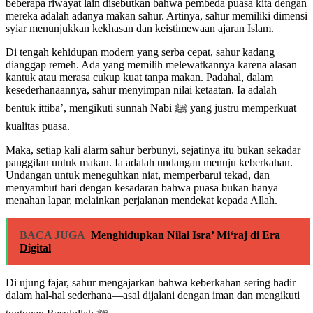
beberapa riwayat lain disebutkan bahwa pembeda puasa kita dengan
mereka adalah adanya makan sahur. Artinya, sahur memiliki dimensi
syiar menunjukkan kekhasan dan keistimewaan ajaran Islam.
Di tengah kehidupan modern yang serba cepat, sahur kadang
dianggap remeh. Ada yang memilih melewatkannya karena alasan
kantuk atau merasa cukup kuat tanpa makan. Padahal, dalam
kesederhanaannya, sahur menyimpan nilai ketaatan. Ia adalah
bentuk ittiba’, mengikuti sunnah Nabi ﷺ yang justru memperkuat
kualitas puasa.
Maka, setiap kali alarm sahur berbunyi, sejatinya itu bukan sekadar
panggilan untuk makan. Ia adalah undangan menuju keberkahan.
Undangan untuk meneguhkan niat, memperbarui tekad, dan
menyambut hari dengan kesadaran bahwa puasa bukan hanya
menahan lapar, melainkan perjalanan mendekat kepada Allah.
BACA JUGA
Menghidupkan Nilai Isra’ Mi‘raj di Era
Digital
Di ujung fajar, sahur mengajarkan bahwa keberkahan sering hadir
dalam hal-hal sederhana—asal dijalani dengan iman dan mengikuti