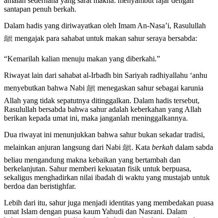
amalan sederhana yang sarat makna: menyambut fajar dengan
santapan penuh berkah.
Dalam hadis yang diriwayatkan oleh Imam An-Nasa’i, Rasulullah
ﷺ mengajak para sahabat untuk makan sahur seraya bersabda:
“Kemarilah kalian menuju makan yang diberkahi.”
Riwayat lain dari sahabat al-Irbadh bin Sariyah radhiyallahu ‘anhu
menyebutkan bahwa Nabi ﷺ menegaskan sahur sebagai karunia
Allah yang tidak sepatutnya ditinggalkan. Dalam hadis tersebut,
Rasulullah bersabda bahwa sahur adalah keberkahan yang Allah
berikan kepada umat ini, maka janganlah meninggalkannya.
Dua riwayat ini menunjukkan bahwa sahur bukan sekadar tradisi,
melainkan anjuran langsung dari Nabi ﷺ. Kata
berkah
dalam sabda
beliau mengandung makna kebaikan yang bertambah dan
berkelanjutan. Sahur memberi kekuatan fisik untuk berpuasa,
sekaligus menghadirkan nilai ibadah di waktu yang mustajab untuk
berdoa dan beristighfar.
Lebih dari itu, sahur juga menjadi identitas yang membedakan puasa
umat Islam dengan puasa kaum Yahudi dan Nasrani. Dalam