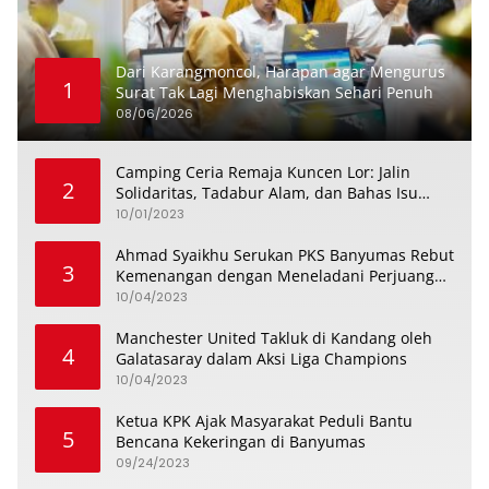
Dari Karangmoncol, Harapan agar Mengurus
1
Surat Tak Lagi Menghabiskan Sehari Penuh
08/06/2026
Camping Ceria Remaja Kuncen Lor: Jalin
2
Solidaritas, Tadabur Alam, dan Bahas Isu
Keremajaan
10/01/2023
Ahmad Syaikhu Serukan PKS Banyumas Rebut
3
Kemenangan dengan Meneladani Perjuangan
Soedirman
10/04/2023
Manchester United Takluk di Kandang oleh
4
Galatasaray dalam Aksi Liga Champions
10/04/2023
Ketua KPK Ajak Masyarakat Peduli Bantu
5
Bencana Kekeringan di Banyumas
09/24/2023