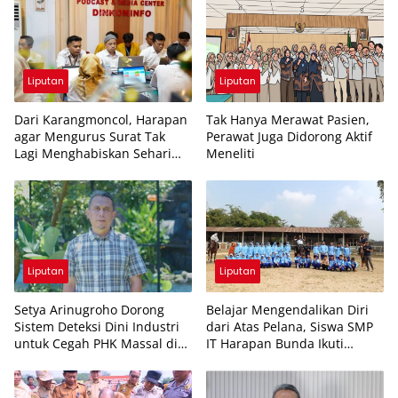
Liputan
Liputan
Dari Karangmoncol, Harapan
Tak Hanya Merawat Pasien,
agar Mengurus Surat Tak
Perawat Juga Didorong Aktif
Lagi Menghabiskan Sehari
Meneliti
Penuh
Liputan
Liputan
Setya Arinugroho Dorong
Belajar Mengendalikan Diri
Sistem Deteksi Dini Industri
dari Atas Pelana, Siswa SMP
untuk Cegah PHK Massal di
IT Harapan Bunda Ikuti
Jawa Tengah
Outing Berkuda