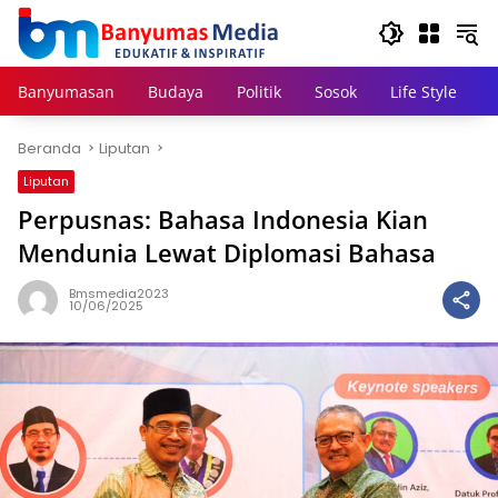
Langsung
ke
konten
Banyumasan
Budaya
Politik
Sosok
Life Style
Beranda
Liputan
Liputan
Perpusnas: Bahasa Indonesia Kian
Mendunia Lewat Diplomasi Bahasa
Bmsmedia2023
10/06/2025