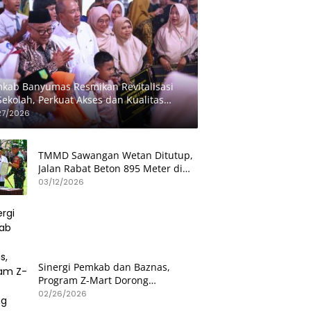
kab Banyumas Resmikan Revitalisasi
Sekolah, Perkuat Akses dan Kualitas
didikan
27/2026
TMMD Sawangan Wetan Ditutup,
Jalan Rabat Beton 895 Meter di
Patikraja Banyumas Rampung
03/12/2026
Sinergi Pemkab dan Baznas,
Program Z-Mart Dorong
Kemandirian Usaha Mikro
02/26/2026