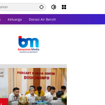
n
Keluarga
Donasi Air Bersih
Dari Karangmoncol, Harapan