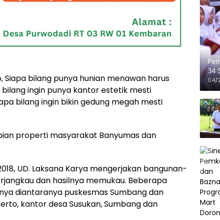
Pem
34 
, Siapa bilang punya hunian menawan harus
Pen
04/
bilang ingin punya kantor estetik mesti
iapa bilang ingin bikin gedung megah mesti
mpian properti masyarakat Banyumas dan
2018, UD. Laksana Karya mengerjakan bangunan-
rjangkau dan hasilnya memukau. Beberapa
sinya diantaranya puskesmas Sumbang dan
erto, kantor desa Susukan, Sumbang dan