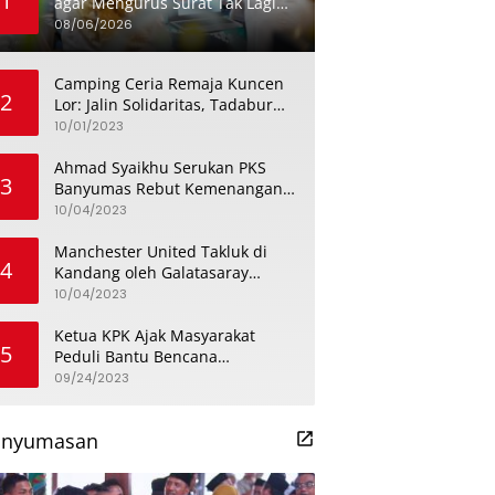
1
agar Mengurus Surat Tak Lagi
Menghabiskan Sehari Penuh
08/06/2026
Camping Ceria Remaja Kuncen
2
Lor: Jalin Solidaritas, Tadabur
Alam, dan Bahas Isu
10/01/2023
Keremajaan
Ahmad Syaikhu Serukan PKS
3
Banyumas Rebut Kemenangan
dengan Meneladani Perjuangan
10/04/2023
Soedirman
Manchester United Takluk di
4
Kandang oleh Galatasaray
dalam Aksi Liga Champions
10/04/2023
Ketua KPK Ajak Masyarakat
5
Peduli Bantu Bencana
Kekeringan di Banyumas
09/24/2023
anyumasan