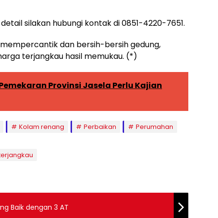
etail silakan hubungi kontak di 0851-4220-7651.
 mempercantik dan bersih-bersih gedung,
arga terjangkau hasil memukau. (*)
Pemekaran Provinsi Jasela Perlu Kajian
Kolam renang
Perbaikan
Perumahan
terjangkau
ng Baik dengan 3 AT