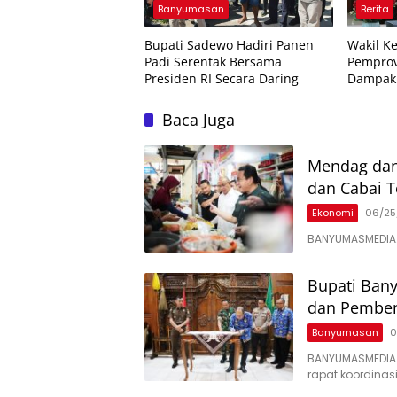
Banyumasan
Berita
Bupati Sadewo Hadiri Panen
Wakil K
Padi Serentak Bersama
Pemprov
Presiden RI Secara Daring
Dampak 
Karyawa
Baca Juga
Mendag dan
dan Cabai T
Ekonomi
06/25
BANYUMASMEDIA.
Bupati Bany
dan Pemben
Banyumasan
0
BANYUMASMEDIA
rapat koordinas