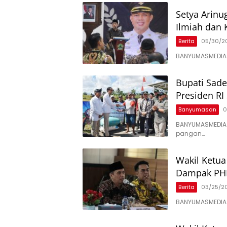
Setya Arinu
Ilmiah dan 
Berita
05/30/2
BANYUMASMEDIA.
Bupati Sade
Presiden RI
Banyumasan
0
BANYUMASMEDIA
pangan…
Wakil Ketu
Dampak PHK
Berita
03/25/2
BANYUMASMEDIA.