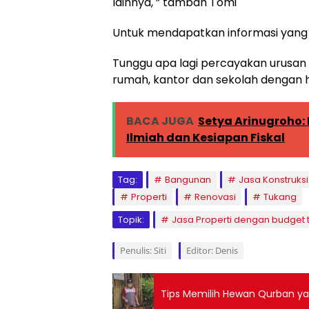
lainnya, ” tambah Tomi
Untuk mendapatkan informasi yang d
Tunggu apa lagi percayakan urusan
rumah, kantor dan sekolah dengan h
BACA JUGA
Setya Arinugroho: 
Ilmiah dan Kesiapan Fiskal
Tag:
Bangunan
Jasa Konstruksi
Properti
Renovasi
Tukang
Topik:
Jasa Properti dengan budget 
Penulis: Siti
Editor: Denis
Tips Memilih Hewan Qurban ya