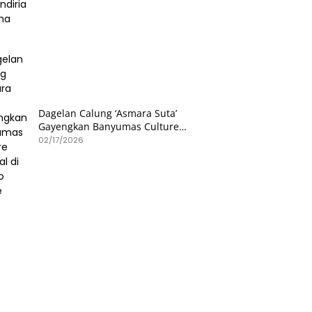
Dagelan Calung ‘Asmara Suta’
Gayengkan Banyumas Culture
Festival di Hetero Space
02/17/2026