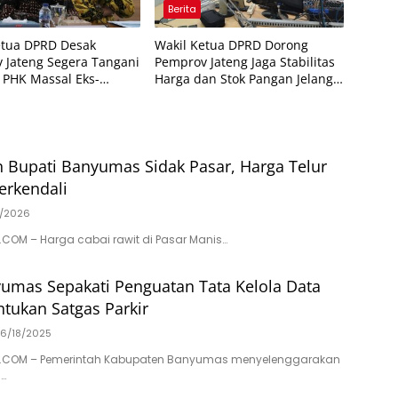
Berita
etua DPRD Desak
Wakil Ketua DPRD Dorong
 Jateng Segera Tangani
Pemprov Jateng Jaga Stabilitas
PHK Massal Eks-
Harga dan Stok Pangan Jelang
n Sritex
Lebaran
 Bupati Banyumas Sidak Pasar, Harga Telur
erkendali
/2026
COM – Harga cabai rawit di Pasar Manis…
umas Sepakati Penguatan Tata Kelola Data
tukan Satgas Parkir
6/18/2025
.COM – Pemerintah Kabupaten Banyumas menyelenggarakan
i…