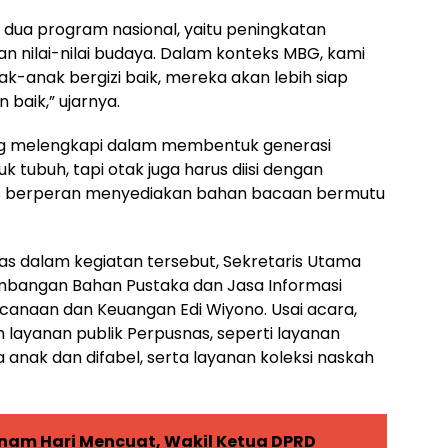
 dua program nasional, yaitu peningkatan
n nilai-nilai budaya. Dalam konteks MBG, kami
-anak bergizi baik, mereka akan lebih siap
baik,” ujarnya.
aling melengkapi dalam membentuk generasi
k tubuh, tapi otak juga harus diisi dengan
as berperan menyediakan bahan bacaan bermutu
s dalam kegiatan tersebut, Sekretaris Utama
mbangan Bahan Pustaka dan Jasa Informasi
ncanaan dan Keuangan Edi Wiyono. Usai acara,
h layanan publik Perpusnas, seperti layanan
a anak dan difabel, serta layanan koleksi naskah
nam Hari Mencuat, Wakil Ketua DPRD