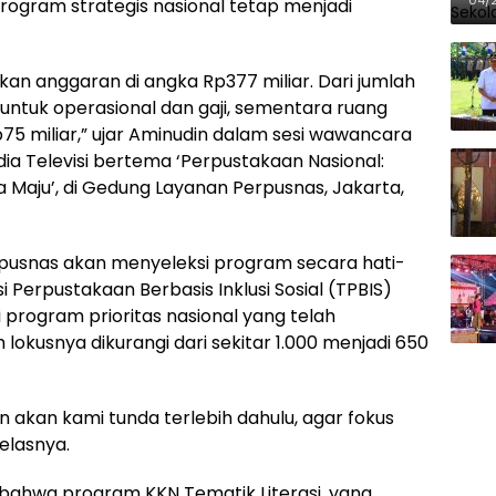
ogram strategis nasional tetap menjadi
n anggaran di angka Rp377 miliar. Dari jumlah
an untuk operasional dan gaji, sementara ruang
p75 miliar,” ujar Aminudin dalam sesi wawancara
ia Televisi bertema ‘Perpustakaan Nasional:
ia Maju’, di Gedung Layanan Perpusnas, Jakarta,
pusnas akan menyeleksi program secara hati-
 Perpustakaan Berbasis Inklusi Sosial (TPBIS)
i program prioritas nasional yang telah
 lokusnya dikurangi dari sekitar 1.000 menjadi 650
akan kami tunda terlebih dahulu, agar fokus
jelasnya.
 bahwa program KKN Tematik Literasi, yang