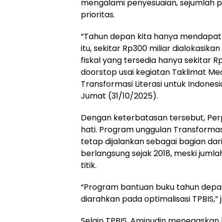
mengalami penyesuaian, sejumlah pr
prioritas.
“Tahun depan kita hanya mendapatka
itu, sekitar Rp300 miliar dialokasik
fiskal yang tersedia hanya sekitar R
doorstop usai kegiatan Taklimat Med
Transformasi Literasi untuk Indones
Jumat (31/10/2025).
Dengan keterbatasan tersebut, Per
hati. Program unggulan Transformasi
tetap dijalankan sebagai bagian dar
berlangsung sejak 2018, meski jumlah
titik.
“Program bantuan buku tahun depan 
diarahkan pada optimalisasi TPBIS,” 
Selain TPBIS, Aminudin menegaskan