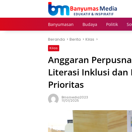
Langsung
ke
konten
Banyumasan
Budaya
Politik
So
Beranda
Berita
Kilas
Kilas
Anggaran Perpusna
Literasi Inklusi dan
Prioritas
Bmsmedia2023
11/01/2025