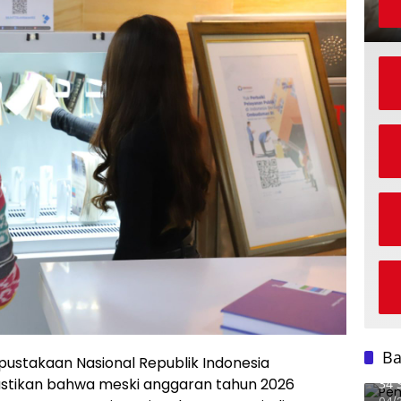
B
stakaan Nasional Republik Indonesia
Pem
mastikan bahwa meski anggaran tahun 2026
34 
Pen
04/