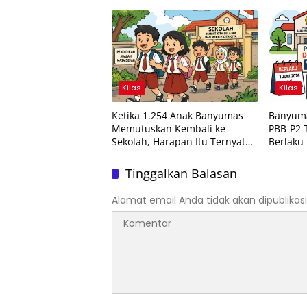
Terukur untuk Banyumas-
RI
Cilacap
Kilas
Kilas
Ketika 1.254 Anak Banyumas
Banyum
Memutuskan Kembali ke
PBB-P2 
Sekolah, Harapan Itu Ternyata
Berlaku
Belum Hilang
2026
Tinggalkan Balasan
Alamat email Anda tidak akan dipublikasi