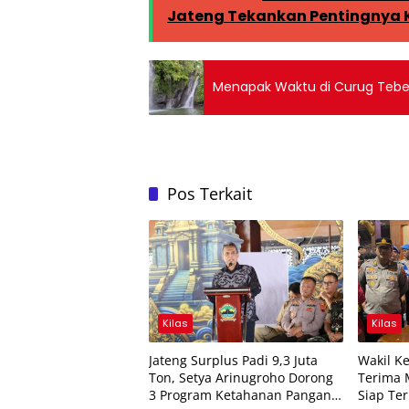
Jateng Tekankan Pentingnya K
Menapak Waktu di Curug Tebe
Pos Terkait
Kilas
Kilas
Jateng Surplus Padi 9,3 Juta
Wakil K
Ton, Setya Arinugroho Dorong
Terima 
3 Program Ketahanan Pangan
Siap Te