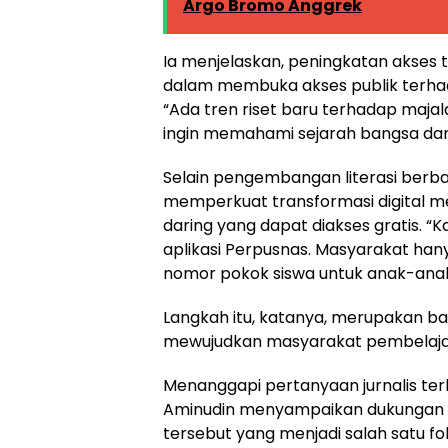
Argo Bromo Anggrek
Ia menjelaskan, peningkatan akses t
dalam membuka akses publik terhadap
“Ada tren riset baru terhadap majal
ingin memahami sejarah bangsa dan
Selain pengembangan literasi berbasi
memperkuat transformasi digital me
daring yang dapat diakses gratis. “
aplikasi Perpusnas. Masyarakat han
nomor pokok siswa untuk anak-anak
Langkah itu, katanya, merupakan ba
mewujudkan masyarakat pembelajar
Menanggapi pertanyaan jurnalis ter
Aminudin menyampaikan dukungan p
tersebut yang menjadi salah satu f