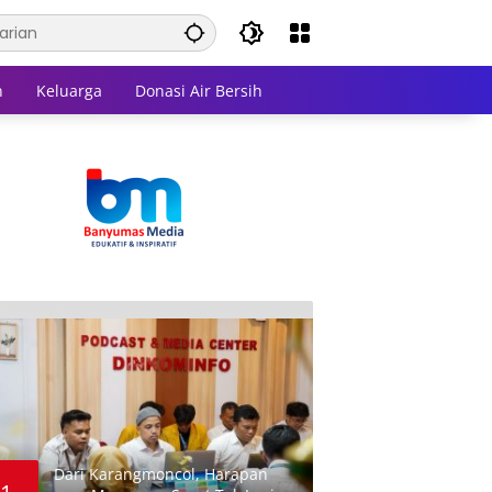
n
Keluarga
Donasi Air Bersih
Dari Karangmoncol, Harapan