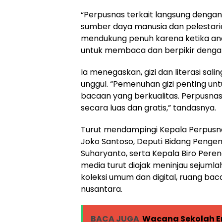
“Perpusnas terkait langsung dengan
sumber daya manusia dan pelestaria
mendukung penuh karena ketika anak
untuk membaca dan berpikir dengan 
Ia menegaskan, gizi dan literasi s
unggul. “Pemenuhan gizi penting untu
bacaan yang berkualitas. Perpusn
secara luas dan gratis,” tandasnya.
Turut mendampingi Kepala Perpusna
Joko Santoso, Deputi Bidang Penge
Suharyanto, serta Kepala Biro Pere
media turut diajak meninjau sejumla
koleksi umum dan digital, ruang bac
nusantara.
BACA JUGA
Wacana Sekolah E