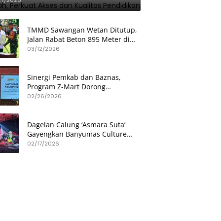
TMMD Sawangan Wetan Ditutup,
Jalan Rabat Beton 895 Meter di
Patikraja Banyumas Rampung
03/12/2026
Sinergi Pemkab dan Baznas,
Program Z-Mart Dorong
Kemandirian Usaha Mikro
02/26/2026
Dagelan Calung ‘Asmara Suta’
Gayengkan Banyumas Culture
Festival di Hetero Space
02/17/2026