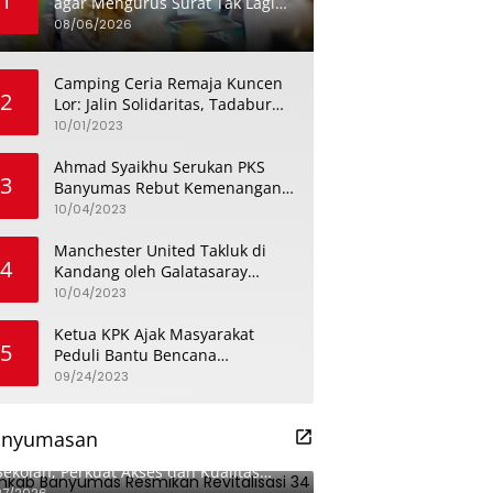
1
agar Mengurus Surat Tak Lagi
Menghabiskan Sehari Penuh
08/06/2026
Camping Ceria Remaja Kuncen
2
Lor: Jalin Solidaritas, Tadabur
Alam, dan Bahas Isu
10/01/2023
Keremajaan
Ahmad Syaikhu Serukan PKS
3
Banyumas Rebut Kemenangan
dengan Meneladani Perjuangan
10/04/2023
Soedirman
Manchester United Takluk di
4
Kandang oleh Galatasaray
dalam Aksi Liga Champions
10/04/2023
Ketua KPK Ajak Masyarakat
5
Peduli Bantu Bencana
Kekeringan di Banyumas
09/24/2023
anyumasan
kab Banyumas Resmikan Revitalisasi
Sekolah, Perkuat Akses dan Kualitas
didikan
27/2026