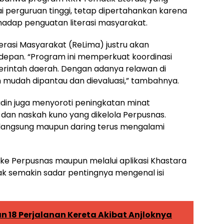
 perguruan tinggi, tetap dipertahankan karena
hadap penguatan literasi masyarakat.
erasi Masyarakat (ReLima) justru akan
 depan. “Program ini memperkuat koordinasi
merintah daerah. Dengan adanya relawan di
bih mudah dipantau dan dievaluasi,” tambahnya.
in juga menyoroti peningkatan minat
 dan naskah kuno yang dikelola Perpusnas.
 langsung maupun daring terus mengalami
 ke Perpusnas maupun melalui aplikasi Khastara
k semakin sadar pentingnya mengenal isi
n 18 Perjalanan Kereta Akibat Anjloknya