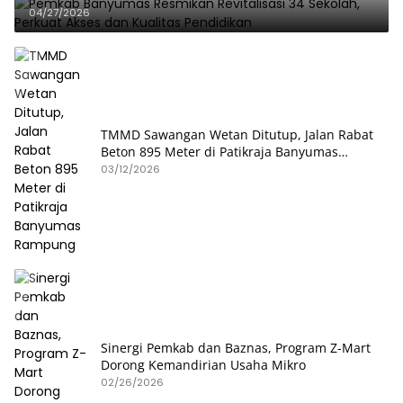
04/27/2026
TMMD Sawangan Wetan Ditutup, Jalan Rabat
Beton 895 Meter di Patikraja Banyumas
Rampung
03/12/2026
Sinergi Pemkab dan Baznas, Program Z-Mart
Dorong Kemandirian Usaha Mikro
02/26/2026