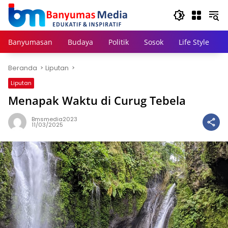
Langsung
ke
konten
Banyumasan
Budaya
Politik
Sosok
Life Style
Beranda
Liputan
Liputan
Menapak Waktu di Curug Tebela
Bmsmedia2023
11/03/2025