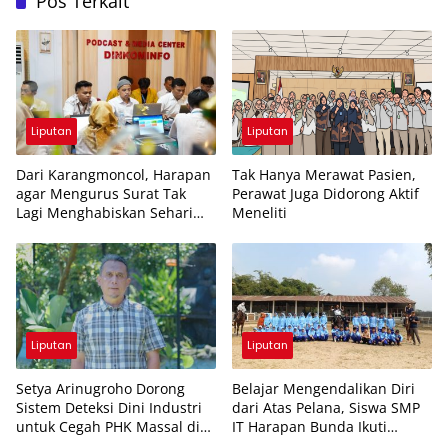
Pos Terkait
Liputan
Liputan
Dari Karangmoncol, Harapan
Tak Hanya Merawat Pasien,
agar Mengurus Surat Tak
Perawat Juga Didorong Aktif
Lagi Menghabiskan Sehari
Meneliti
Penuh
Liputan
Liputan
Setya Arinugroho Dorong
Belajar Mengendalikan Diri
Sistem Deteksi Dini Industri
dari Atas Pelana, Siswa SMP
untuk Cegah PHK Massal di
IT Harapan Bunda Ikuti
Jawa Tengah
Outing Berkuda