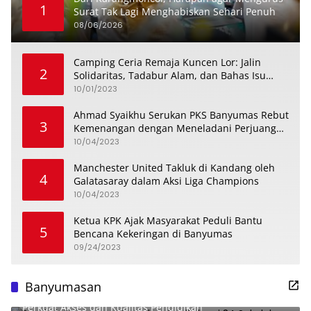
1
Surat Tak Lagi Menghabiskan Sehari Penuh
08/06/2026
Camping Ceria Remaja Kuncen Lor: Jalin
2
Solidaritas, Tadabur Alam, dan Bahas Isu
Keremajaan
10/01/2023
Ahmad Syaikhu Serukan PKS Banyumas Rebut
3
Kemenangan dengan Meneladani Perjuangan
Soedirman
10/04/2023
Manchester United Takluk di Kandang oleh
4
Galatasaray dalam Aksi Liga Champions
10/04/2023
Ketua KPK Ajak Masyarakat Peduli Bantu
5
Bencana Kekeringan di Banyumas
09/24/2023
Banyumasan
Pemkab Banyumas Resmikan Revitalisasi 34 Sekolah,
Perkuat Akses dan Kualitas Pendidikan