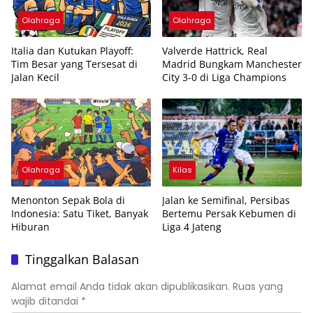
Olahraga
Olahraga
Italia dan Kutukan Playoff:
Valverde Hattrick, Real
Tim Besar yang Tersesat di
Madrid Bungkam Manchester
Jalan Kecil
City 3-0 di Liga Champions
Olahraga
Kilas
Menonton Sepak Bola di
Jalan ke Semifinal, Persibas
Indonesia: Satu Tiket, Banyak
Bertemu Persak Kebumen di
Hiburan
Liga 4 Jateng
Tinggalkan Balasan
Alamat email Anda tidak akan dipublikasikan.
Ruas yang
wajib ditandai
*