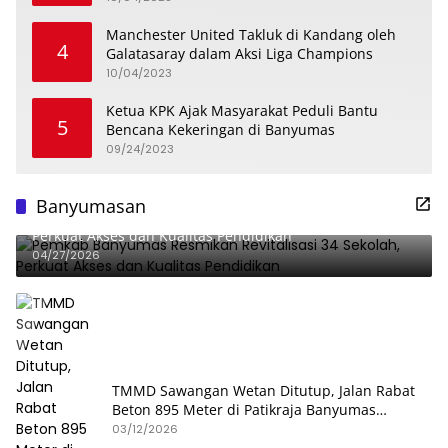
Manchester United Takluk di Kandang oleh
4
Galatasaray dalam Aksi Liga Champions
10/04/2023
Ketua KPK Ajak Masyarakat Peduli Bantu
5
Bencana Kekeringan di Banyumas
09/24/2023
Banyumasan
Pemkab Banyumas Resmikan Revitalisasi 34 Sekolah,
Perkuat Akses dan Kualitas Pendidikan
04/27/2026
TMMD Sawangan Wetan Ditutup, Jalan Rabat
Beton 895 Meter di Patikraja Banyumas
Rampung
03/12/2026