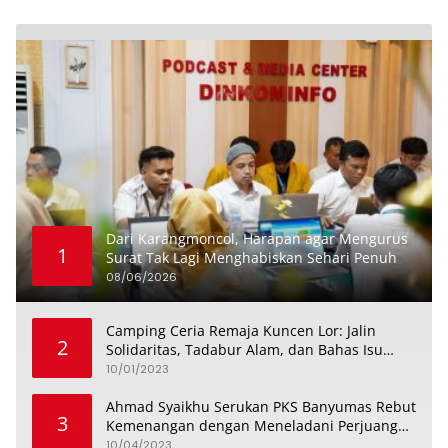
Dari Karangmoncol, Harapan agar Mengurus
1
Surat Tak Lagi Menghabiskan Sehari Penuh
08/06/2026
Camping Ceria Remaja Kuncen Lor: Jalin
2
Solidaritas, Tadabur Alam, dan Bahas Isu
Keremajaan
10/01/2023
Ahmad Syaikhu Serukan PKS Banyumas Rebut
3
Kemenangan dengan Meneladani Perjuangan
Soedirman
10/04/2023