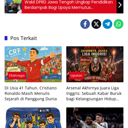
Wakil DPRD Jawa Tengah Ungkap Pendidikan
Berdampak Bagi Upaya Memutus
Kemiskinan
Pos Terkait
Olahraga
Liputan
Di Usia 41 Tahun, Cristiano
Arsenal Akhirnya Juara Liga
Ronaldo Masih Menulis
Inggris: Sebuah Kabar Buruk
Sejarah di Panggung Dunia
bagi Kelangsungan Hidup
Akun-Akun Meme Sepak Bola