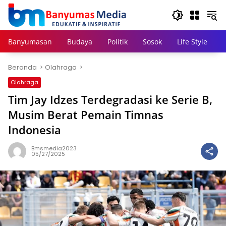
Langsung
ke
konten
Banyumasan
Budaya
Politik
Sosok
Life Style
Beranda
Olahraga
Olahraga
Tim Jay Idzes Terdegradasi ke Serie B,
Musim Berat Pemain Timnas
Indonesia
Bmsmedia2023
05/27/2025