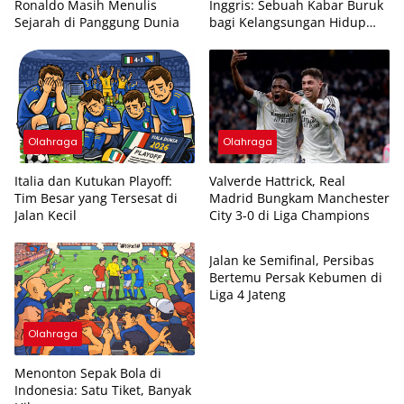
Ronaldo Masih Menulis
Inggris: Sebuah Kabar Buruk
Sejarah di Panggung Dunia
bagi Kelangsungan Hidup
Akun-Akun Meme Sepak Bola
Olahraga
Olahraga
Italia dan Kutukan Playoff:
Valverde Hattrick, Real
Tim Besar yang Tersesat di
Madrid Bungkam Manchester
Jalan Kecil
City 3-0 di Liga Champions
Kilas
Jalan ke Semifinal, Persibas
Bertemu Persak Kebumen di
Liga 4 Jateng
Olahraga
Menonton Sepak Bola di
Indonesia: Satu Tiket, Banyak