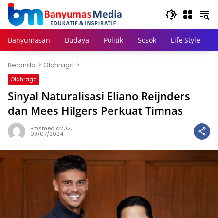
Langsung
ke
konten
Banyumasan
Budaya
Politik
Sosok
Life Style
Beranda
Olahraga
Olahraga
Sinyal Naturalisasi Eliano Reijnders
dan Mees Hilgers Perkuat Timnas
Bmsmedia2023
09/07/2024