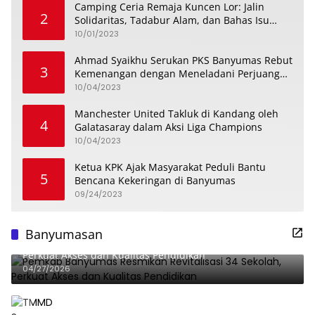
Camping Ceria Remaja Kuncen Lor: Jalin
2
Solidaritas, Tadabur Alam, dan Bahas Isu
Keremajaan
10/01/2023
Ahmad Syaikhu Serukan PKS Banyumas Rebut
3
Kemenangan dengan Meneladani Perjuangan
Soedirman
10/04/2023
Manchester United Takluk di Kandang oleh
4
Galatasaray dalam Aksi Liga Champions
10/04/2023
Ketua KPK Ajak Masyarakat Peduli Bantu
5
Bencana Kekeringan di Banyumas
09/24/2023
Banyumasan
Pemkab Banyumas Resmikan Revitalisasi 34 Sekolah,
Perkuat Akses dan Kualitas Pendidikan
04/27/2026