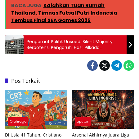
BACA JUGA
Kalahkan Tuan Rumah
Thailand, Timnas Futsal Putri Indonesia
Tembus Final SEA Games 2025
Pengamat Politik Unsoed: Silent Majority
Berpotensi Pengaruhi Hasil Pilkada
Banyumas
Pos Terkait
Olahraga
Liputan
Di Usia 41 Tahun, Cristiano
Arsenal Akhirnya Juara Liga