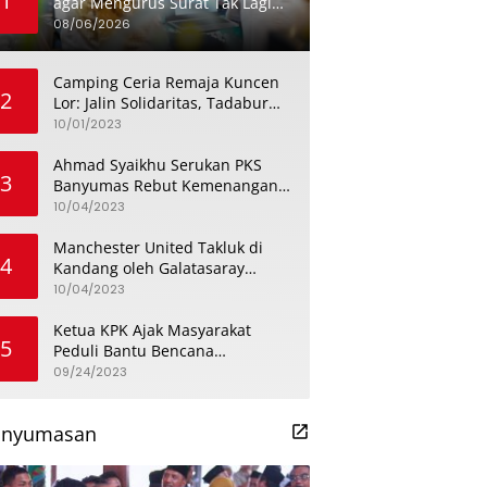
1
agar Mengurus Surat Tak Lagi
Menghabiskan Sehari Penuh
08/06/2026
Camping Ceria Remaja Kuncen
2
Lor: Jalin Solidaritas, Tadabur
Alam, dan Bahas Isu
10/01/2023
Keremajaan
Ahmad Syaikhu Serukan PKS
3
Banyumas Rebut Kemenangan
dengan Meneladani Perjuangan
10/04/2023
Soedirman
Manchester United Takluk di
4
Kandang oleh Galatasaray
dalam Aksi Liga Champions
10/04/2023
Ketua KPK Ajak Masyarakat
5
Peduli Bantu Bencana
Kekeringan di Banyumas
09/24/2023
anyumasan