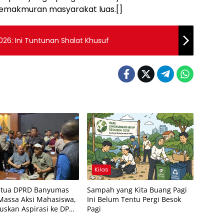
kemakmuran masyarakat luas.[]
026: Ini Tuntunan Shalat Khusuf
Kilas
etua DPRD Banyumas
Sampah yang Kita Buang Pagi
Massa Aksi Mahasiswa,
Ini Belum Tentu Pergi Besok
ruskan Aspirasi ke DPR
Pagi