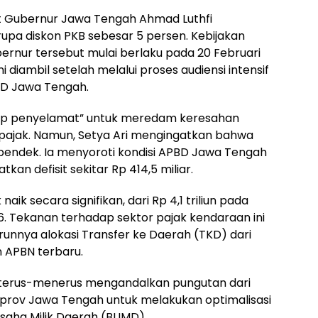
t Gubernur Jawa Tengah Ahmad Luthfi
upa diskon PKB sebesar 5 persen. Kebijakan
rnur tersebut mulai berlaku pada 20 Februari
 diambil setelah melalui proses audiensi intensif
RD Jawa Tengah.
atup penyelamat” untuk meredam keresahan
 pajak. Namun, Setya Ari mengingatkan bahwa
a pendek. Ia menyoroti kondisi APBD Jawa Tengah
n defisit sekitar Rp 414,5 miliar.
ik secara signifikan, dari Rp 4,1 triliun pada
26. Tekanan terhadap sektor pajak kendaraan ini
unnya alokasi Transfer ke Daerah (TKD) dari
 APBN terbaru.
 terus-menerus mengandalkan pungutan dari
ov Jawa Tengah untuk melakukan optimalisasi
saha Milik Daerah (BUMD).