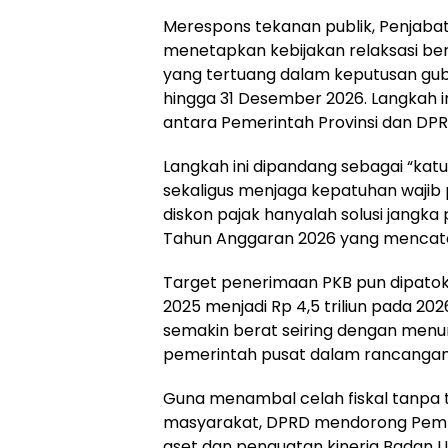
Merespons tekanan publik, Penjaba
menetapkan kebijakan relaksasi ber
yang tertuang dalam keputusan gube
hingga 31 Desember 2026. Langkah ini
antara Pemerintah Provinsi dan DP
Langkah ini dipandang sebagai “k
sekaligus menjaga kepatuhan wajib
diskon pajak hanyalah solusi jangk
Tahun Anggaran 2026 yang mencatatka
Target penerimaan PKB pun dipatok na
2025 menjadi Rp 4,5 triliun pada 20
semakin berat seiring dengan menur
pemerintah pusat dalam rancangan
Guna menambal celah fiskal tanpa
masyarakat, DPRD mendorong Pempr
aset dan penguatan kinerja Badan U