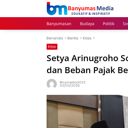
Langsung
ke
konten
Banyumasan
Budaya
Politik
So
Beranda
Berita
Kilas
Kilas
Setya Arinugroho S
dan Beban Pajak Be
Bmsmedia2023
03/03/2026