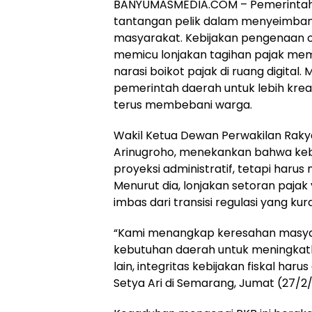
BANYUMASMEDIA.COM – Pemerintah P
tantangan pelik dalam menyeimbang
masyarakat. Kebijakan pengenaan 
memicu lonjakan tagihan pajak mem
narasi boikot pajak di ruang digita
pemerintah daerah untuk lebih kre
terus membebani warga.
Wakil Ketua Dewan Perwakilan Rak
Arinugroho, menekankan bahwa kebij
proyeksi administratif, tetapi haru
Menurut dia, lonjakan setoran paja
imbas dari transisi regulasi yang ku
“Kami menangkap keresahan masyarak
kebutuhan daerah untuk meningkatka
lain, integritas kebijakan fiskal haru
Setya Ari di Semarang, Jumat (27/2