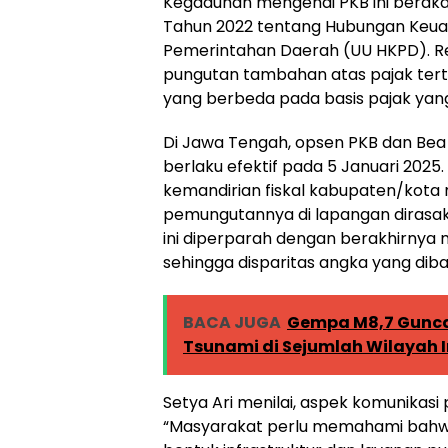
Kegaduhan mengenai PKB ini berak
Tahun 2022 tentang Hubungan Keua
Pemerintahan Daerah (UU HKPD). Re
pungutan tambahan atas pajak tert
yang berbeda pada basis pajak yan
Di Jawa Tengah, opsen PKB dan Bea
berlaku efektif pada 5 Januari 2025
kemandirian fiskal kabupaten/kota me
pemungutannya di lapangan dirasakan
ini diperparah dengan berakhirnya m
sehingga disparitas angka yang dib
BACA JUGA
Gempa M8,7 Gunca
Tsunami di Sejumlah Wilayah 
Setya Ari menilai, aspek komunikasi p
“Masyarakat perlu memahami bahw