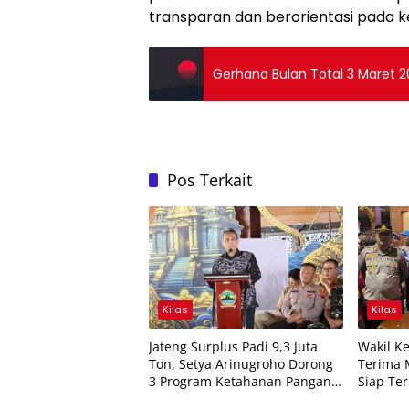
transparan dan berorientasi pada 
Gerhana Bulan Total 3 Maret 2
Pos Terkait
Kilas
Kilas
Jateng Surplus Padi 9,3 Juta
Wakil K
Ton, Setya Arinugroho Dorong
Terima 
3 Program Ketahanan Pangan
Siap Te
Terukur untuk Banyumas-
RI