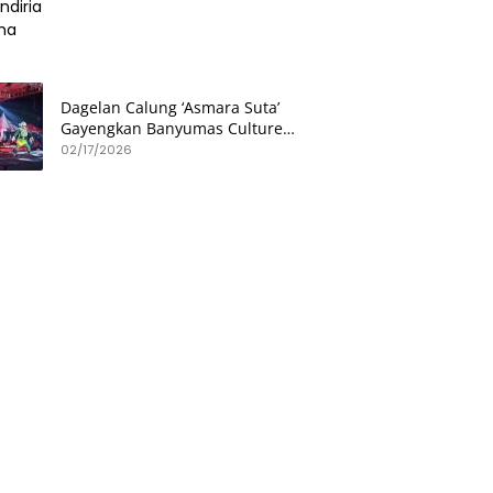
Dagelan Calung ‘Asmara Suta’
Gayengkan Banyumas Culture
Festival di Hetero Space
02/17/2026