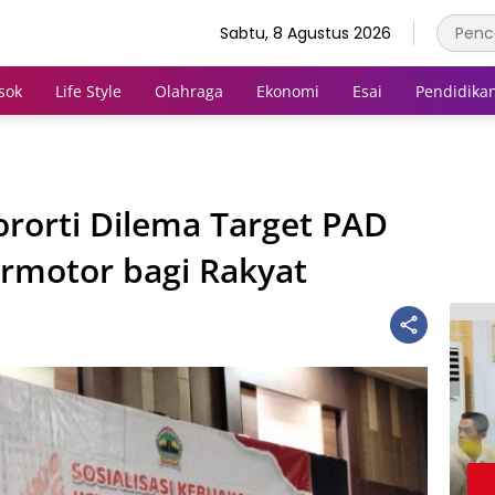
Sabtu, 8 Agustus 2026
sok
Life Style
Olahraga
Ekonomi
Esai
Pendidika
ororti Dilema Target PAD
rmotor bagi Rakyat