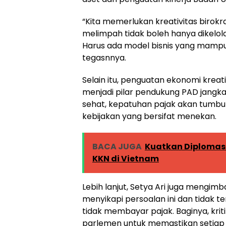
“Kita memerlukan kreativitas birokra
melimpah tidak boleh hanya dikelol
Harus ada model bisnis yang mampu
tegasnnya.
Selain itu, penguatan ekonomi kre
menjadi pilar pendukung PAD jangk
sehat, kepatuhan pajak akan tumbuh
kebijakan yang bersifat menekan.
BACA JUGA
Kuatkan Diplomas
KKN di Vietnam
Lebih lanjut, Setya Ari juga mengim
menyikapi persoalan ini dan tidak t
tidak membayar pajak. Baginya, kri
parlemen untuk memastikan setiap r