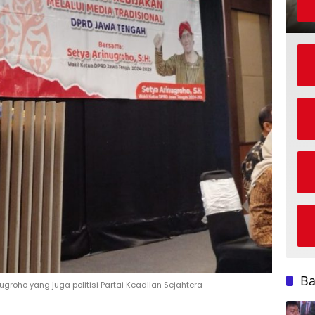
B
ugroho yang juga politisi Partai Keadilan Sejahtera