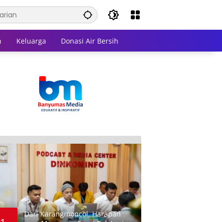
n
Keluarga
Donasi Air Bersih
Dari Karangmoncol, Harapan