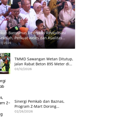
kab Banyumas Resmikan Revitalisasi
Sekolah, Perkuat Akses dan Kualitas
didikan
27/2026
TMMD Sawangan Wetan Ditutup,
Jalan Rabat Beton 895 Meter di
Patikraja Banyumas Rampung
03/12/2026
Sinergi Pemkab dan Baznas,
Program Z-Mart Dorong
Kemandirian Usaha Mikro
02/26/2026