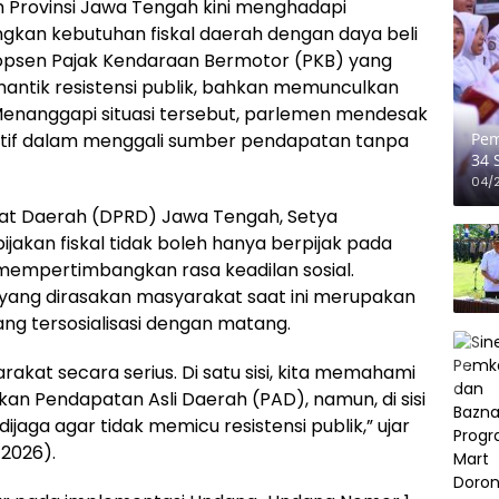
rovinsi Jawa Tengah kini menghadapi
kan kebutuhan fiskal daerah dengan daya beli
opsen Pajak Kendaraan Bermotor (PKB) yang
antik resistensi publik, bahkan memunculkan
l. Menanggapi situasi tersebut, parlemen mendesak
Pem
atif dalam menggali sumber pendapatan tanpa
34 
Pen
04/
yat Daerah (DPRD) Jawa Tengah, Setya
akan fiskal tidak boleh hanya berpijak pada
s mempertimbangkan rasa keadilan sosial.
k yang dirasakan masyarakat saat ini merupakan
rang tersosialisasi dengan matang.
at secara serius. Di satu sisi, kita memahami
n Pendapatan Asli Daerah (PAD), namun, di sisi
s dijaga agar tidak memicu resistensi publik,” ujar
/2026).