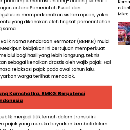
ar pada implementasi Undang-Undang Nomor 1
ngan antara Pemerintah Pusat dan
gulasi ini memperkenalkan sistem opsen, yakni
entu yang dikenakan oleh tingkat pemerintahan
g sama.
 Balik Nama Kendaraan Bermotor (BBNKB) mulai
. Meskipun kebijakan ini bertujuan memperkuat
lalui bagi hasil yang lebih langsung, teknis
 sebagai kenaikan drastis oleh wajib pajak. Hal
asa relaksasi pajak pada awal tahun lalu,
ayarkan warga terlihat mencolok.
ng Kamchatka, BMKG: Berpotensi
Indonesia
ublik menjadi titik lemah dalam transisi ini.
a pajak yang mereka bayarkan kembali dalam