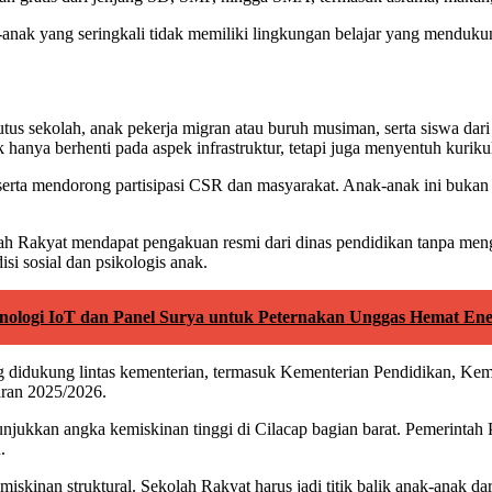
anak yang seringkali tidak memiliki lingkungan belajar yang menduku
putus sekolah, anak pekerja migran atau buruh musiman, serta siswa da
nya berhenti pada aspek infrastruktur, tetapi juga menyentuh kuriku
serta mendorong partisipasi CSR dan masyarakat. Anak-anak ini bukan 
akyat mendapat pengakuan resmi dari dinas pendidikan tanpa mengorba
i sosial dan psikologis anak.
nologi IoT dan Panel Surya untuk Peternakan Unggas Hemat Ene
ng didukung lintas kementerian, termasuk Kementerian Pendidikan, K
aran 2025/2026.
nunjukkan angka kemiskinan tinggi di Cilacap bagian barat. Pemerin
.
skinan struktural. Sekolah Rakyat harus jadi titik balik anak-anak da