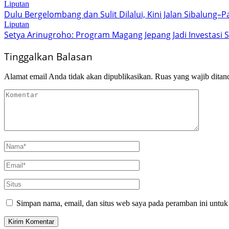
Liputan
Dulu Bergelombang dan Sulit Dilalui, Kini Jalan Sibalung
Liputan
Setya Arinugroho: Program Magang Jepang Jadi Investasi
Tinggalkan Balasan
Alamat email Anda tidak akan dipublikasikan.
Ruas yang wajib ditan
Simpan nama, email, dan situs web saya pada peramban ini untuk