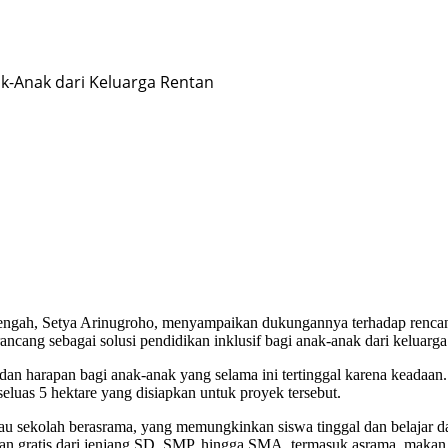
nak-Anak dari Keluarga Rentan
Setya Arinugroho, menyampaikan dukungannya terhadap rencana p
ncang sebagai solusi pendidikan inklusif bagi anak-anak dari keluarga
an harapan bagi anak-anak yang selama ini tertinggal karena keadaan
seluas 5 hektare yang disiapkan untuk proyek tersebut.
au sekolah berasrama, yang memungkinkan siswa tinggal dan belajar 
kan gratis dari jenjang SD, SMP, hingga SMA, termasuk asrama, makan,