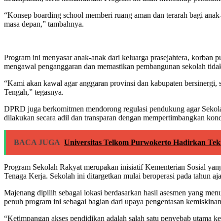
“Konsep boarding school memberi ruang aman dan terarah bagi anak-
masa depan,” tambahnya.
Program ini menyasar anak-anak dari keluarga prasejahtera, korban 
mengawal penganggaran dan memastikan pembangunan sekolah tidak ha
“Kami akan kawal agar anggaran provinsi dan kabupaten bersinergi, 
Tengah,” tegasnya.
DPRD juga berkomitmen mendorong regulasi pendukung agar Sekolah R
dilakukan secara adil dan transparan dengan mempertimbangkan kondis
BACA JUGA
Universitas Telkom Purwokerto Hadirkan Tek
Program Sekolah Rakyat merupakan inisiatif Kementerian Sosial ya
Tenaga Kerja. Sekolah ini ditargetkan mulai beroperasi pada tahun aj
Majenang dipilih sebagai lokasi berdasarkan hasil asesmen yang me
penuh program ini sebagai bagian dari upaya pengentasan kemiskinan
“Ketimpangan akses pendidikan adalah salah satu penyebab utama kemi