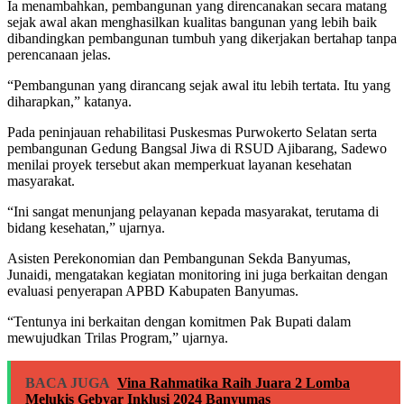
Ia menambahkan, pembangunan yang direncanakan secara matang
sejak awal akan menghasilkan kualitas bangunan yang lebih baik
dibandingkan pembangunan tumbuh yang dikerjakan bertahap tanpa
perencanaan jelas.
“Pembangunan yang dirancang sejak awal itu lebih tertata. Itu yang
diharapkan,” katanya.
Pada peninjauan rehabilitasi Puskesmas Purwokerto Selatan serta
pembangunan Gedung Bangsal Jiwa di RSUD Ajibarang, Sadewo
menilai proyek tersebut akan memperkuat layanan kesehatan
masyarakat.
“Ini sangat menunjang pelayanan kepada masyarakat, terutama di
bidang kesehatan,” ujarnya.
Asisten Perekonomian dan Pembangunan Sekda Banyumas,
Junaidi, mengatakan kegiatan monitoring ini juga berkaitan dengan
evaluasi penyerapan APBD Kabupaten Banyumas.
“Tentunya ini berkaitan dengan komitmen Pak Bupati dalam
mewujudkan Trilas Program,” ujarnya.
BACA JUGA
Vina Rahmatika Raih Juara 2 Lomba
Melukis Gebyar Inklusi 2024 Banyumas