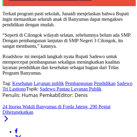
Terkait program pasti sekolah, Junaidi menjelaskan bahwa Bupati
ingin memastikan seluruh anak di Banyumas dapat mengakses
pendidikan dengan mudah.
“Seperti di Cilongok wilayah selatan, sebelumnya belum ada SMP.
Dengan pembangunan lanjutan di SMP Negeri 3 Cilongok, itu
sangat membantu,” katanya.
Roadshow ini menjadi langkah nyata Bupati Sadewo untuk
mempercepat pembangunan sekaligus meningkatkan kualitas
layanan pendidikan dan kesehatan sebagai bagian dari Trilas
Program Banyumas.
Tag:
Kesehatan
Layanan publik
Pembangunan
Pendidikan
Sadewo
Tri Lastiono
Topik:
Sadewo Pantau Layanan Publik
Penulis: Humas Pemkab
Editor: Denis
24 Inorga Wakili Banyumas di Forda Jateng, 290 Pegiat
Diberangkatkan