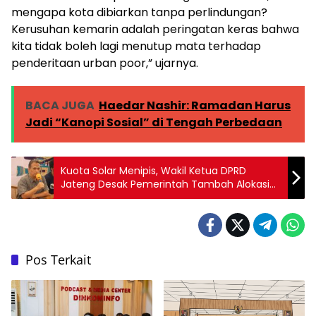
mengapa kota dibiarkan tanpa perlindungan?
Kerusuhan kemarin adalah peringatan keras bahwa
kita tidak boleh lagi menutup mata terhadap
penderitaan urban poor,” ujarnya.
BACA JUGA
Haedar Nashir: Ramadan Harus
Jadi “Kanopi Sosial” di Tengah Perbedaan
Kuota Solar Menipis, Wakil Ketua DPRD
Jateng Desak Pemerintah Tambah Alokasi
untuk Nelayan Kendal
Pos Terkait