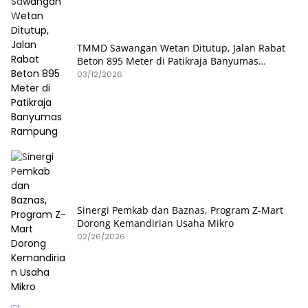
TMMD Sawangan Wetan Ditutup, Jalan Rabat
Beton 895 Meter di Patikraja Banyumas
Rampung
03/12/2026
Sinergi Pemkab dan Baznas, Program Z-Mart
Dorong Kemandirian Usaha Mikro
02/26/2026