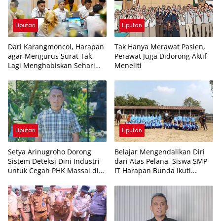
Liputan
Liputan
Dari Karangmoncol, Harapan
Tak Hanya Merawat Pasien,
agar Mengurus Surat Tak
Perawat Juga Didorong Aktif
Lagi Menghabiskan Sehari
Meneliti
Penuh
Liputan
Liputan
Setya Arinugroho Dorong
Belajar Mengendalikan Diri
Sistem Deteksi Dini Industri
dari Atas Pelana, Siswa SMP
untuk Cegah PHK Massal di
IT Harapan Bunda Ikuti
Jawa Tengah
Outing Berkuda