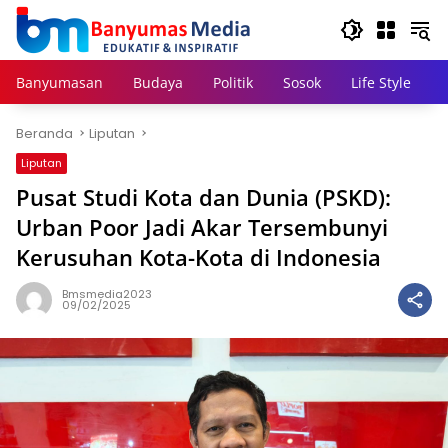
Langsung
ke
konten
Banyumasan
Budaya
Politik
Sosok
Life Style
Beranda
Liputan
Liputan
Pusat Studi Kota dan Dunia (PSKD):
Urban Poor Jadi Akar Tersembunyi
Kerusuhan Kota-Kota di Indonesia
Bmsmedia2023
09/02/2025