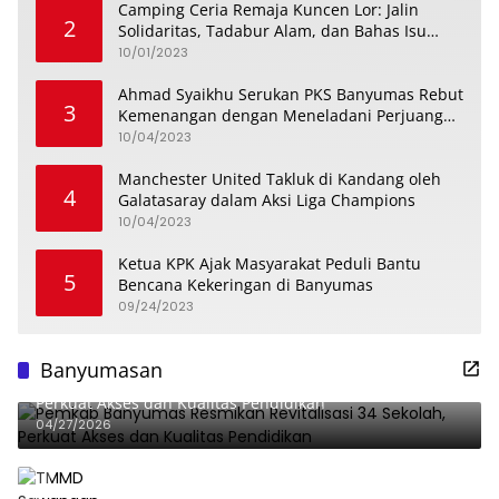
Camping Ceria Remaja Kuncen Lor: Jalin
2
Solidaritas, Tadabur Alam, dan Bahas Isu
Keremajaan
10/01/2023
Ahmad Syaikhu Serukan PKS Banyumas Rebut
3
Kemenangan dengan Meneladani Perjuangan
Soedirman
10/04/2023
Manchester United Takluk di Kandang oleh
4
Galatasaray dalam Aksi Liga Champions
10/04/2023
Ketua KPK Ajak Masyarakat Peduli Bantu
5
Bencana Kekeringan di Banyumas
09/24/2023
Banyumasan
Pemkab Banyumas Resmikan Revitalisasi 34 Sekolah,
Perkuat Akses dan Kualitas Pendidikan
04/27/2026