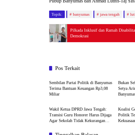
Pilbup Banyumas dan Ahmad Luthfi-Taj Yasin 
Topik:
banyumas
jawa tengah
lut
Pilkada Inklusif dan Ramah Disabili
Demokrasi
Pos Terkait
Politik
Liputan
Sembilan Partai Politik di Banyumas
Bukan Se
Terima Bantuan Keuangan Rp3,08
Setya Ari
Miliar
Banyumas 
Liputan
Politik
Acara
Wakil Ketua DPRD Jawa Tengah:
Koalisi G
Transisi Guru Honorer Harus Dijaga
Politik T
Agar Sekolah Tidak Kekurangan
Kekuasaa
Guru
Tinggalkan Balasan