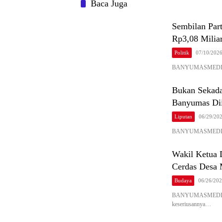
Baca Juga
Sembilan Par
Rp3,08 Milia
Politik
07/10/202
BANYUMASMEDIA – B
Bukan Sekada
Banyumas Dii
Liputan
06/29/20
BANYUMASMEDIA.COM
Wakil Ketua 
Cerdas Desa 
Budaya
06/26/20
BANYUMASMEDIA.CO
keseriusannya…