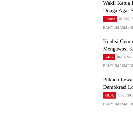
Wakil Ketua 
Dijaga Agar 
Liputan
06/23/20
BANYUMASMEDIA.CO
Koalisi Gemuk
Mengawasi K
Politik
06/01/202
BANYUMASMEDIA.CO
Pilkada Lewa
Demokrasi Lo
Pilkada
01/23/202
BANYUMASMEDIA.COM