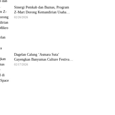
Sinergi Pemkab dan Baznas, Program
Z-Mart Dorong Kemandirian Usaha
Mikro
02/26/2026
Dagelan Calung ‘Asmara Suta’
Gayengkan Banyumas Culture Festival
di Hetero Space
02/17/2026