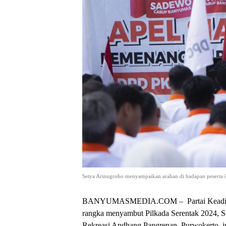
Setya Arinugroho menyampaikan arahan di hadapan peserta
BANYUMASMEDIA.COM – Partai Keadilan S
rangka menyambut Pilkada Serentak 2024, S
Rekreasi Andhang Pangrenan, Purwokerto, ini 