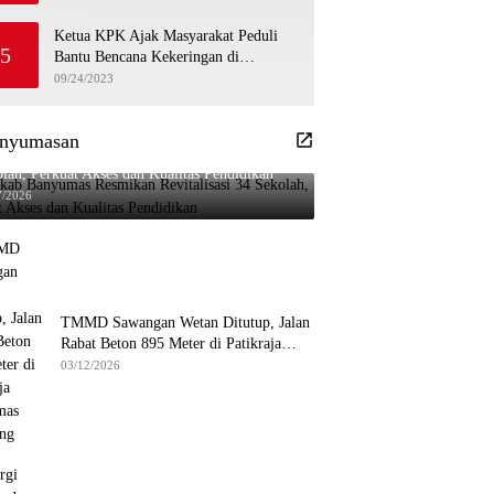
Ketua KPK Ajak Masyarakat Peduli
5
Bantu Bencana Kekeringan di
Banyumas
09/24/2023
nyumasan
kab Banyumas Resmikan Revitalisasi 34
lah, Perkuat Akses dan Kualitas Pendidikan
7/2026
TMMD Sawangan Wetan Ditutup, Jalan
Rabat Beton 895 Meter di Patikraja
Banyumas Rampung
03/12/2026