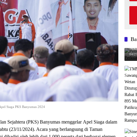
Ba
Pem
Seko
04/2
 Apel Siaga PKS Banyumas 2024
ejahtera (PKS) Banyumas menggelar Apel Siaga dalam
abtu (23/11/2024). Acara yang berlangsung di Taman
dihadiri oleh lebih dari 1.000 peserta dari berbagai elemen