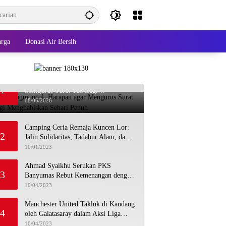
arga
Donasi Air Bersih
Dari Karangmoncol, Harapan agar
1
Mengurus Surat Tak Lagi
Menghabiskan Sehari Penuh
08/06/2026
Camping Ceria Remaja Kuncen Lor:
2
Jalin Solidaritas, Tadabur Alam, dan
Bahas Isu Keremajaan
10/01/2023
Ahmad Syaikhu Serukan PKS
3
Banyumas Rebut Kemenangan dengan
Meneladani Perjuangan Soedirman
10/04/2023
Manchester United Takluk di Kandang
4
oleh Galatasaray dalam Aksi Liga
Champions
10/04/2023