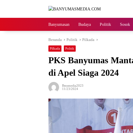
Langsung
ke
konten
Banyumasan
Budaya
Politik
Sosok
Beranda
Politik
Pilkada
Pilkada
Politik
PKS Banyumas Manta
di Apel Siaga 2024
Bmsmedia2023
11/23/2024