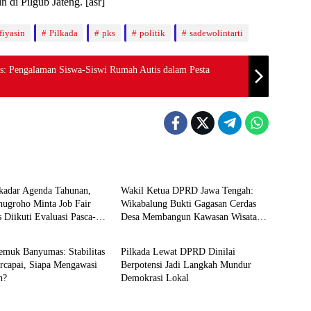
di Pilgub Jateng. [asr]
fiyasin
Pilkada
pks
politik
sadewolintarti
tas: Pengalaman Siswa-Siswi Rumah Autis dalam Pesta
Budaya
kadar Agenda Tahunan,
Wakil Ketua DPRD Jawa Tengah:
nugroho Minta Job Fair
Wikabalung Bukti Gagasan Cerdas
Diikuti Evaluasi Pasca-
Desa Membangun Kawasan Wisata
Pilkada
Berbasis Kolaborasi
emuk Banyumas: Stabilitas
Pilkada Lewat DPRD Dinilai
ercapai, Siapa Mengawasi
Berpotensi Jadi Langkah Mundur
n?
Demokrasi Lokal