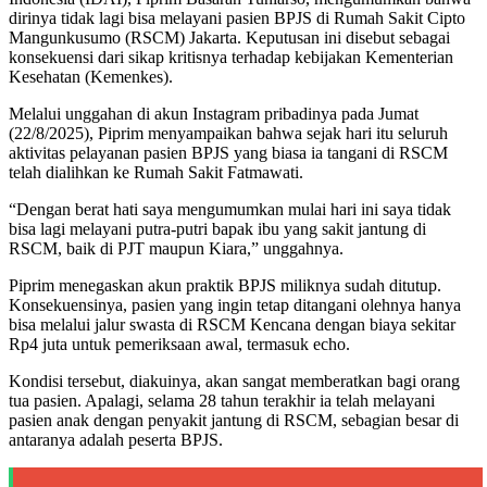
dirinya tidak lagi bisa melayani pasien BPJS di Rumah Sakit Cipto
Mangunkusumo (RSCM) Jakarta. Keputusan ini disebut sebagai
konsekuensi dari sikap kritisnya terhadap kebijakan Kementerian
Kesehatan (Kemenkes).
Melalui unggahan di akun Instagram pribadinya pada Jumat
(22/8/2025), Piprim menyampaikan bahwa sejak hari itu seluruh
aktivitas pelayanan pasien BPJS yang biasa ia tangani di RSCM
telah dialihkan ke Rumah Sakit Fatmawati.
“Dengan berat hati saya mengumumkan mulai hari ini saya tidak
bisa lagi melayani putra-putri bapak ibu yang sakit jantung di
RSCM, baik di PJT maupun Kiara,” unggahnya.
Piprim menegaskan akun praktik BPJS miliknya sudah ditutup.
Konsekuensinya, pasien yang ingin tetap ditangani olehnya hanya
bisa melalui jalur swasta di RSCM Kencana dengan biaya sekitar
Rp4 juta untuk pemeriksaan awal, termasuk echo.
Kondisi tersebut, diakuinya, akan sangat memberatkan bagi orang
tua pasien. Apalagi, selama 28 tahun terakhir ia telah melayani
pasien anak dengan penyakit jantung di RSCM, sebagian besar di
antaranya adalah peserta BPJS.