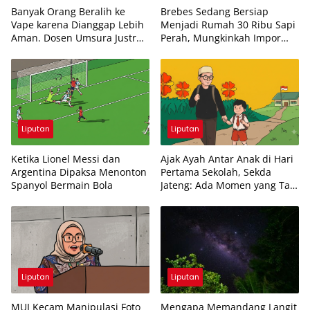
Banyak Orang Beralih ke
Brebes Sedang Bersiap
Vape karena Dianggap Lebih
Menjadi Rumah 30 Ribu Sapi
Aman. Dosen Umsura Justru
Perah, Mungkinkah Impor
Mengingatkan Bahayanya Tak
Susu Akhirnya Berkurang?
Kalah dari Rokok
Liputan
Liputan
Ketika Lionel Messi dan
Ajak Ayah Antar Anak di Hari
Argentina Dipaksa Menonton
Pertama Sekolah, Sekda
Spanyol Bermain Bola
Jateng: Ada Momen yang Tak
Bisa Diulang
Liputan
Liputan
MUI Kecam Manipulasi Foto
Mengapa Memandang Langit