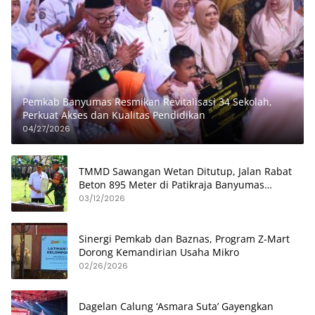
Pemkab Banyumas Resmikan Revitalisasi 34 Sekolah,
Perkuat Akses dan Kualitas Pendidikan
04/27/2026
TMMD Sawangan Wetan Ditutup, Jalan Rabat
Beton 895 Meter di Patikraja Banyumas
Rampung
03/12/2026
Sinergi Pemkab dan Baznas, Program Z-Mart
Dorong Kemandirian Usaha Mikro
02/26/2026
Dagelan Calung ‘Asmara Suta’ Gayengkan