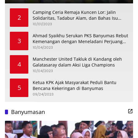
Camping Ceria Remaja Kuncen Lor: Jalin
2
Solidaritas, Tadabur Alam, dan Bahas Isu
Keremajaan
10/01/2023
Ahmad Syaikhu Serukan PKS Banyumas Rebut
3
Kemenangan dengan Meneladani Perjuangan
Soedirman
10/04/2023
Manchester United Takluk di Kandang oleh
4
Galatasaray dalam Aksi Liga Champions
10/04/2023
Ketua KPK Ajak Masyarakat Peduli Bantu
5
Bencana Kekeringan di Banyumas
09/24/2023
Banyumasan