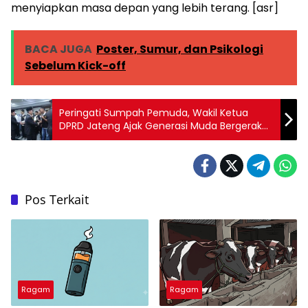
menyiapkan masa depan yang lebih terang. [asr]
BACA JUGA
Poster, Sumur, dan Psikologi
Sebelum Kick-off
Peringati Sumpah Pemuda, Wakil Ketua
DPRD Jateng Ajak Generasi Muda Bergerak
dan Berkarya di Era Digital
Pos Terkait
Ragam
Ragam