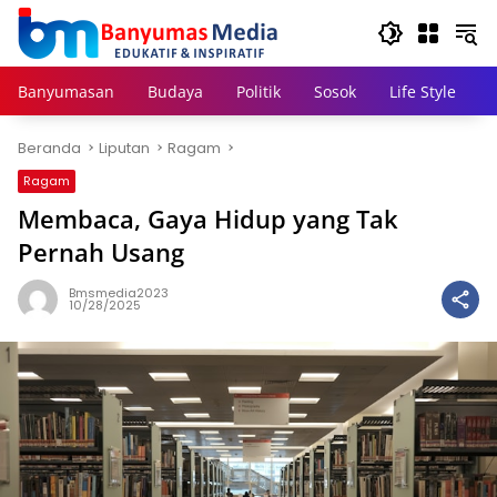
Langsung
ke
konten
Banyumasan
Budaya
Politik
Sosok
Life Style
Beranda
Liputan
Ragam
Ragam
Membaca, Gaya Hidup yang Tak
Pernah Usang
Bmsmedia2023
10/28/2025