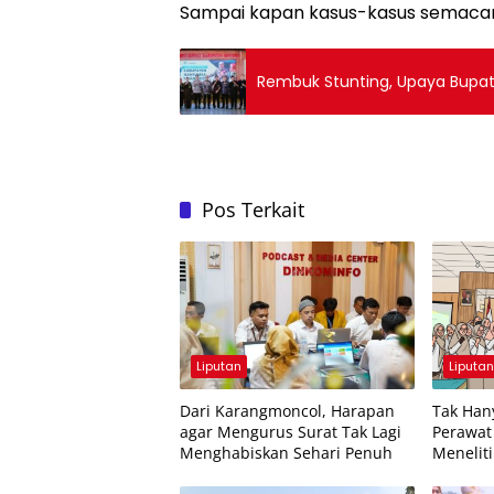
Sampai kapan kasus-kasus semacam i
Rembuk Stunting, Upaya Bupat
Pos Terkait
Liputan
Liputa
Dari Karangmoncol, Harapan
Tak Han
agar Mengurus Surat Tak Lagi
Perawat 
Menghabiskan Sehari Penuh
Meneliti