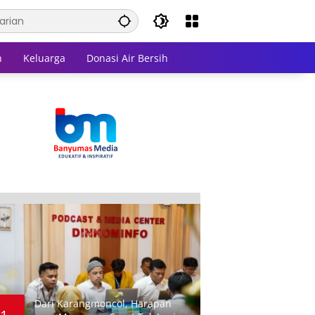
n
Keluarga
Donasi Air Bersih
Dari Karangmoncol, Harapan