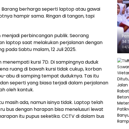
Barang berharga seperti laptop atau gawai
otnya hampir sama. Ringan di tangan, tapi
 menjadi perbincangan publik. Seorang
Pem
34 
an laptop saat melakukan perjalanan dengan
Pen
04/
ng pada Sabtu malam, 12 Juli 2025.
an menempati kursi 7D. Di sampingnya duduk
rena ruang di bawah kursi tidak cukup, korban
u-abu di samping tempat duduknya. Tas itu
, dan seperti yang biasa terjadi dalam perjalanan
ah oleh kantuk.
itu masih ada, namun isinya tidak. Laptop telah
ru bus dengan harapan bisa menelusuri lewat
apan itu pupus seketika. CCTV di dalam bus