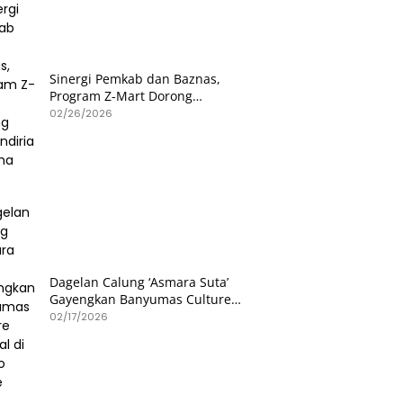
Sinergi Pemkab dan Baznas,
Program Z-Mart Dorong
Kemandirian Usaha Mikro
02/26/2026
Dagelan Calung ‘Asmara Suta’
Gayengkan Banyumas Culture
Festival di Hetero Space
02/17/2026