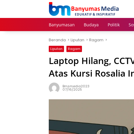
Langsung
ke
konten
Banyumasan
Budaya
Politik
So
Beranda
Liputan
Ragam
Liputan
Ragam
Laptop Hilang, CCT
Atas Kursi Rosalia 
Bmsmedia2023
07/16/2025