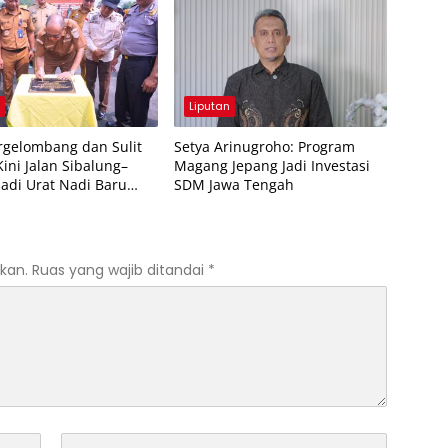
n
Liputan
rgelombang dan Sulit
Setya Arinugroho: Program
 Kini Jalan Sibalung–
Magang Jepang Jadi Investasi
Jadi Urat Nadi Baru
SDM Jawa Tengah
i Warga
kan.
Ruas yang wajib ditandai
*