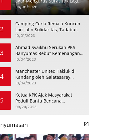
1
agar Mengurus Surat Tak Lagi
Menghabiskan Sehari Penuh
08/06/2026
Camping Ceria Remaja Kuncen
2
Lor: Jalin Solidaritas, Tadabur
Alam, dan Bahas Isu
10/01/2023
Keremajaan
Ahmad Syaikhu Serukan PKS
3
Banyumas Rebut Kemenangan
dengan Meneladani Perjuangan
10/04/2023
Soedirman
Manchester United Takluk di
4
Kandang oleh Galatasaray
dalam Aksi Liga Champions
10/04/2023
Ketua KPK Ajak Masyarakat
5
Peduli Bantu Bencana
Kekeringan di Banyumas
09/24/2023
anyumasan