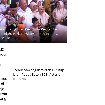
kab Banyumas Resmikan Revitalisasi
Sekolah, Perkuat Akses dan Kualitas
didikan
27/2026
TMMD Sawangan Wetan Ditutup,
Jalan Rabat Beton 895 Meter di
Patikraja Banyumas Rampung
03/12/2026