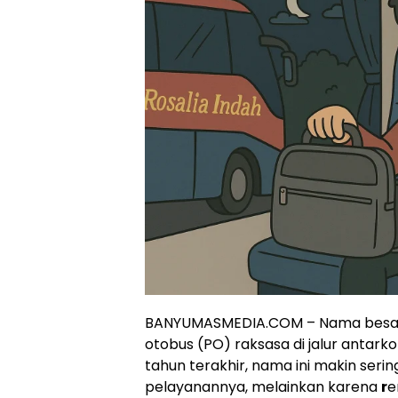
BANYUMASMEDIA.COM – Nama besar R
otobus (PO) raksasa di jalur antarko
tahun terakhir, nama ini makin seri
pelayanannya, melainkan karena
r
e