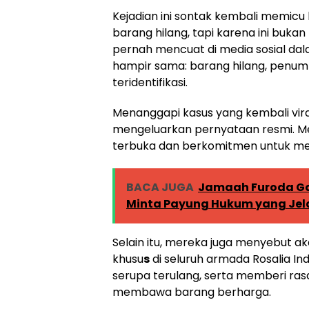
Kejadian ini sontak kembali memicu
barang hilang, tapi karena ini buka
pernah mencuat di media sosial da
hampir sama: barang hilang, penum
teridentifikasi.
Menanggapi kasus yang kembali vira
mengeluarkan pernyataan resmi. 
terbuka dan berkomitmen untuk mela
BACA JUGA
Jamaah Furoda Ga
Minta Payung Hukum yang Jel
Selain itu, mereka juga menyebut a
khusu
s
di seluruh armada Rosalia Ind
serupa terulang, serta memberi ra
membawa barang berharga.