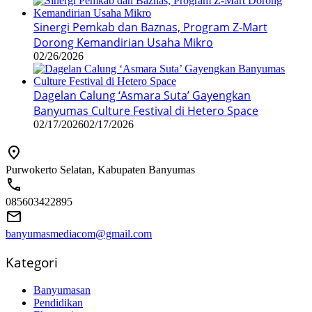
Sinergi Pemkab dan Baznas, Program Z-Mart
Dorong Kemandirian Usaha Mikro
02/26/2026
Dagelan Calung ‘Asmara Suta’ Gayengkan
Banyumas Culture Festival di Hetero Space
02/17/2026
02/17/2026
Purwokerto Selatan, Kabupaten Banyumas
085603422895
banyumasmediacom@gmail.com
Kategori
Banyumasan
Pendidikan