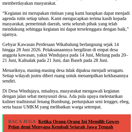
memberdayakan masyarakat.
“Kegiatan ini merupakan rintisan yang kami harapkan dapat menjadi
agenda rutin setiap tahun. Kami mengucapkan terima kasih kepada
masyarakat, pemerintah daerah, serta seluruh pihak yang telah
mendukung sehingga kegiatan ini dapat terselenggara dengan baik,”
ujarnya.
Gebyar Kawasan Perdesaan Wikabalung berlangsung sejak 14
hingga 28 Juni 2026. Pelaksanaannya bergiliran di empat desa
anggota kawasan, yakni Windujaya pada 14 Juni, Melung pada 20–
21 Juni, Kalisalak pada 21 Juni, dan Baseh pada 28 Juni.
Menariknya, masing-masing desa tidak dipaksa menjadi seragam.
Setiap wilayah justru diberi ruang untuk menampilkan kekhasannya
sendiri.
Di Desa Windujaya, misalnya, masyarakat mengawali kegiatan
dengan jalan sehat menyusuri desa. Ada pula upaya melestarikan
kuliner tradisional Jenang Bumbung, pertunjukan seni lengger, ebeg,
serta bazar UMKM yang melibatkan warga setempat.
BACA JUGA
Ketika Orang-Orang Ini Memilih Gowes
Pelan demi Menyapa Kembali Sejarah Jawa Tengah