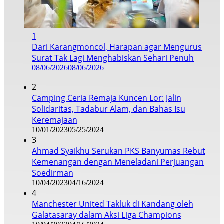
1
Dari Karangmoncol, Harapan agar Mengurus
Surat Tak Lagi Menghabiskan Sehari Penuh
08/06/2026
08/06/2026
2
Camping Ceria Remaja Kuncen Lor: Jalin
Solidaritas, Tadabur Alam, dan Bahas Isu
Keremajaan
10/01/2023
05/25/2024
3
Ahmad Syaikhu Serukan PKS Banyumas Rebut
Kemenangan dengan Meneladani Perjuangan
Soedirman
10/04/2023
04/16/2024
4
Manchester United Takluk di Kandang oleh
Galatasaray dalam Aksi Liga Champions