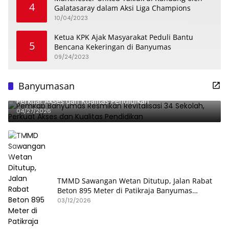
4
Galatasaray dalam Aksi Liga Champions
10/04/2023
Ketua KPK Ajak Masyarakat Peduli Bantu
5
Bencana Kekeringan di Banyumas
09/24/2023
Banyumasan
Pemkab Banyumas Resmikan Revitalisasi 34 Sekolah,
Perkuat Akses dan Kualitas Pendidikan
04/27/2026
TMMD Sawangan Wetan Ditutup, Jalan Rabat
Beton 895 Meter di Patikraja Banyumas
Rampung
03/12/2026