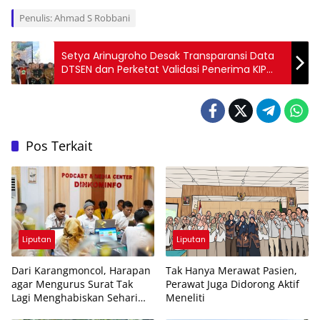
Penulis: Ahmad S Robbani
Setya Arinugroho Desak Transparansi Data
DTSEN dan Perketat Validasi Penerima KIP
Kuliah
Pos Terkait
Liputan
Liputan
Dari Karangmoncol, Harapan
Tak Hanya Merawat Pasien,
agar Mengurus Surat Tak
Perawat Juga Didorong Aktif
Lagi Menghabiskan Sehari
Meneliti
Penuh