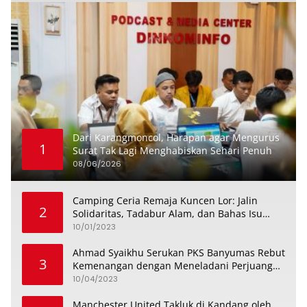
Dari Karangmoncol, Harapan agar Mengurus
1
Surat Tak Lagi Menghabiskan Sehari Penuh
08/06/2026
Camping Ceria Remaja Kuncen Lor: Jalin
2
Solidaritas, Tadabur Alam, dan Bahas Isu
Keremajaan
10/01/2023
Ahmad Syaikhu Serukan PKS Banyumas Rebut
3
Kemenangan dengan Meneladani Perjuangan
Soedirman
10/04/2023
Manchester United Takluk di Kandang oleh