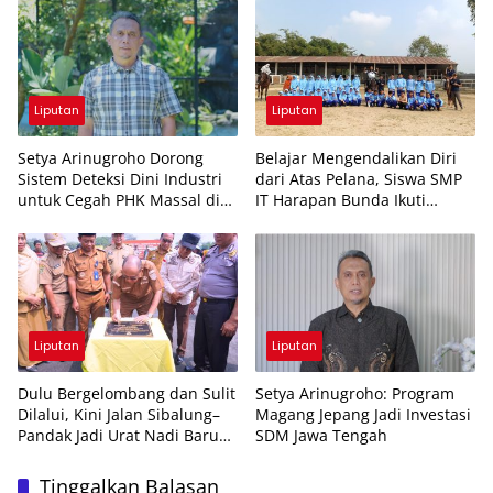
Liputan
Liputan
Setya Arinugroho Dorong
Belajar Mengendalikan Diri
Sistem Deteksi Dini Industri
dari Atas Pelana, Siswa SMP
untuk Cegah PHK Massal di
IT Harapan Bunda Ikuti
Jawa Tengah
Outing Berkuda
Liputan
Liputan
Dulu Bergelombang dan Sulit
Setya Arinugroho: Program
Dilalui, Kini Jalan Sibalung–
Magang Jepang Jadi Investasi
Pandak Jadi Urat Nadi Baru
SDM Jawa Tengah
Ekonomi Warga
Tinggalkan Balasan