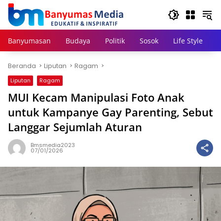
Langsung
ke
konten
Banyumasan
Budaya
Politik
Sosok
Life Style
Beranda
Liputan
Ragam
Liputan
Ragam
MUI Kecam Manipulasi Foto Anak
untuk Kampanye Gay Parenting, Sebut
Langgar Sejumlah Aturan
Bmsmedia2023
07/01/2026