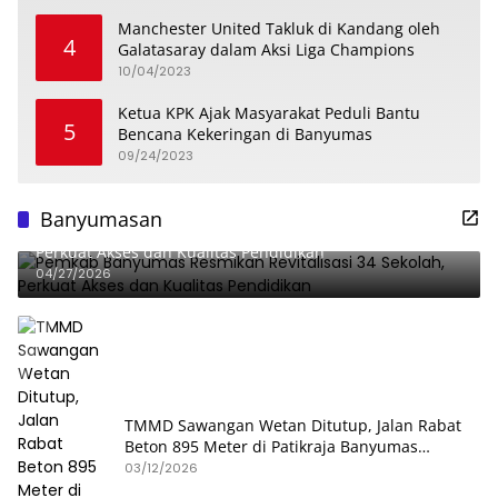
Manchester United Takluk di Kandang oleh
4
Galatasaray dalam Aksi Liga Champions
10/04/2023
Ketua KPK Ajak Masyarakat Peduli Bantu
5
Bencana Kekeringan di Banyumas
09/24/2023
Banyumasan
Pemkab Banyumas Resmikan Revitalisasi 34 Sekolah,
Perkuat Akses dan Kualitas Pendidikan
04/27/2026
TMMD Sawangan Wetan Ditutup, Jalan Rabat
Beton 895 Meter di Patikraja Banyumas
Rampung
03/12/2026