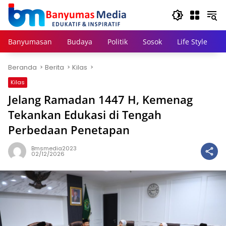
Langsung
ke
konten
Banyumasan
Budaya
Politik
Sosok
Life Style
Beranda
Berita
Kilas
Kilas
Jelang Ramadan 1447 H, Kemenag
Tekankan Edukasi di Tengah
Perbedaan Penetapan
Bmsmedia2023
02/12/2026