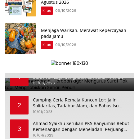
Agustus 2026
Kilas
06/10/2026
Menjaga Warisan, Merawat Kepercayaan
pada Jamu
Kilas
06/10/2026
Dari Karangmoncol, Harapan agar Mengurus
1
Surat Tak Lagi Menghabiskan Sehari Penuh
08/06/2026
Camping Ceria Remaja Kuncen Lor: Jalin
2
Solidaritas, Tadabur Alam, dan Bahas Isu
Keremajaan
10/01/2023
Ahmad Syaikhu Serukan PKS Banyumas Rebut
3
Kemenangan dengan Meneladani Perjuangan
Soedirman
10/04/2023