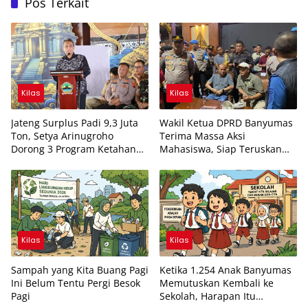
Pos Terkait
Kilas
Kilas
Jateng Surplus Padi 9,3 Juta
Wakil Ketua DPRD Banyumas
Ton, Setya Arinugroho
Terima Massa Aksi
Dorong 3 Program Ketahanan
Mahasiswa, Siap Teruskan
Pangan Terukur untuk
Aspirasi ke DPR RI
Banyumas-Cilacap
Kilas
Kilas
Sampah yang Kita Buang Pagi
Ketika 1.254 Anak Banyumas
Ini Belum Tentu Pergi Besok
Memutuskan Kembali ke
Pagi
Sekolah, Harapan Itu