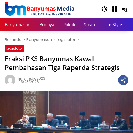
Langsung
ke
konten
Banyumasan
Budaya
Politik
Sosok
Life Style
Beranda
Banyumasan
Legislator
Legislator
Fraksi PKS Banyumas Kawal
Pembahasan Tiga Raperda Strategis
Bmsmedia2023
05/23/2026