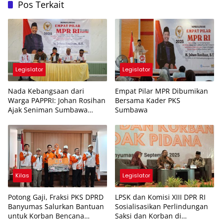
Pos Terkait
Legislator
Legislator
Nada Kebangsaan dari
Empat Pilar MPR Dibumikan
Warga PAPPRI: Johan Rosihan
Bersama Kader PKS
Ajak Seniman Sumbawa
Sumbawa
Membumikan Empat Pilar
MPR
Kilas
Legislator
Potong Gaji, Fraksi PKS DPRD
LPSK dan Komisi XIII DPR RI
Banyumas Salurkan Bantuan
Sosialisasikan Perlindungan
untuk Korban Bencana
Saksi dan Korban di