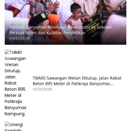
Pemkab Banyumas Resmikan Revitalisasi 34 Sekolah,
Perkuat Akses dan Kualitas Pendidikan
04/27/2026
TMMD Sawangan Wetan Ditutup, Jalan Rabat
Beton 895 Meter di Patikraja Banyumas
Rampung
03/12/2026