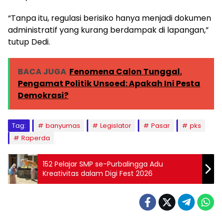
“Tanpa itu, regulasi berisiko hanya menjadi dokumen
administratif yang kurang berdampak di lapangan,”
tutup Dedi.
BACA JUGA
Fenomena Calon Tunggal.
Pengamat Politik Unsoed: Apakah Ini Pesta
Demokrasi?
Tag:
banyumas
Legislator
Pasar
pks
Raperda
152 Pelajar SMP se-Purbalingga Adu
Kreativitas dalam Digi Fest 2026