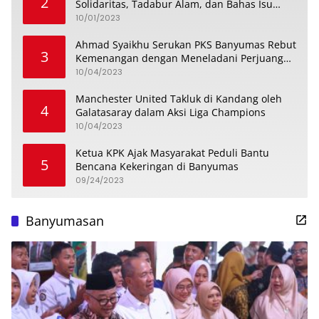
2
Solidaritas, Tadabur Alam, dan Bahas Isu
Keremajaan
10/01/2023
Ahmad Syaikhu Serukan PKS Banyumas Rebut
3
Kemenangan dengan Meneladani Perjuangan
Soedirman
10/04/2023
Manchester United Takluk di Kandang oleh
4
Galatasaray dalam Aksi Liga Champions
10/04/2023
Ketua KPK Ajak Masyarakat Peduli Bantu
5
Bencana Kekeringan di Banyumas
09/24/2023
Banyumasan