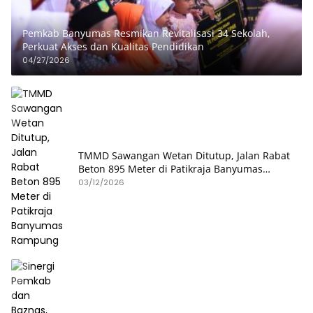
Pemkab Banyumas Resmikan Revitalisasi 34 Sekolah,
Perkuat Akses dan Kualitas Pendidikan
04/27/2026
TMMD Sawangan Wetan Ditutup, Jalan Rabat
Beton 895 Meter di Patikraja Banyumas
Rampung
03/12/2026