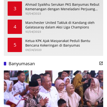
Ahmad Syaikhu Serukan PKS Banyumas Rebut
3
Kemenangan dengan Meneladani Perjuangan
Soedirman
10/04/2023
Manchester United Takluk di Kandang oleh
4
Galatasaray dalam Aksi Liga Champions
10/04/2023
Ketua KPK Ajak Masyarakat Peduli Bantu
5
Bencana Kekeringan di Banyumas
09/24/2023
Banyumasan