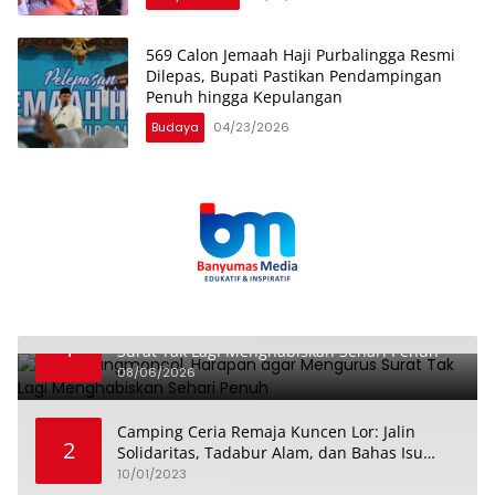
569 Calon Jemaah Haji Purbalingga Resmi
Dilepas, Bupati Pastikan Pendampingan
Penuh hingga Kepulangan
Budaya
04/23/2026
Dari Karangmoncol, Harapan agar Mengurus
1
Surat Tak Lagi Menghabiskan Sehari Penuh
08/06/2026
Camping Ceria Remaja Kuncen Lor: Jalin
2
Solidaritas, Tadabur Alam, dan Bahas Isu
Keremajaan
10/01/2023