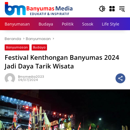
Langsung
ke
konten
Banyumasan
Budaya
Politik
Sosok
Life Style
Beranda
Banyumasan
Banyumasan
Budaya
Festival Kenthongan Banyumas 2024
Jadi Daya Tarik Wisata
Bmsmedia2023
09/07/2024