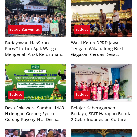
Babad Banyumas
Budaya
Budayawan NasSirun
Wakil Ketua DPRD Jawa
PurwOkartun Ajak Warga
Tengah: Wikabalung Bukti
Mengenali Anak Keturunan
Gagasan Cerdas Desa
Pendiri Banyumas
Membangun Kawasan Wisata
Berbasis Kolaborasi
Budaya
Budaya
Desa Sokawera Sambut 1448
Belajar Keberagaman
H dengan Grebeg Syuro:
Budaya, SDIT Harapan Bunda
Gotong Royong NU, Desa,
2 Gelar Indonesian Culture
dan Warga
2026