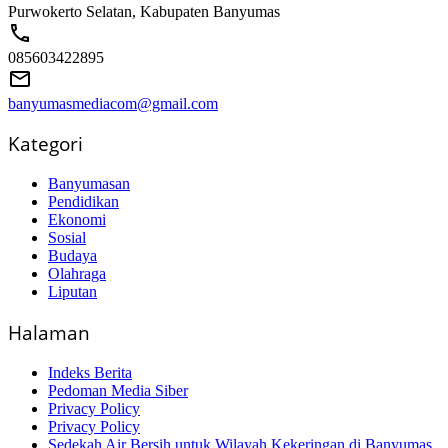
Purwokerto Selatan, Kabupaten Banyumas
085603422895
banyumasmediacom@gmail.com
Kategori
Banyumasan
Pendidikan
Ekonomi
Sosial
Budaya
Olahraga
Liputan
Halaman
Indeks Berita
Pedoman Media Siber
Privacy Policy
Privacy Policy
Sedekah Air Bersih untuk Wilayah Kekeringan di Banyumas