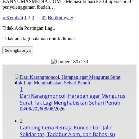
BANYUMASMEDIA.COM – Memasuki hari ke-14 operasional
penyelenggaraan ibadah…
Paginasi
« Kembali
1
2
3
…
35
Berikutnya »
pos
Tidak Ada Postingan Lagi.
Tidak ada lagi halaman untuk dimuat.
Selengkapnya
1
Dari Karangmoncol, Harapan agar Mengurus
Surat Tak Lagi Menghabiskan Sehari Penuh
08/06/2026
08/06/2026
2
Camping Ceria Remaja Kuncen Lor: Jalin
Solidaritas, Tadabur Alam, dan Bahas Isu