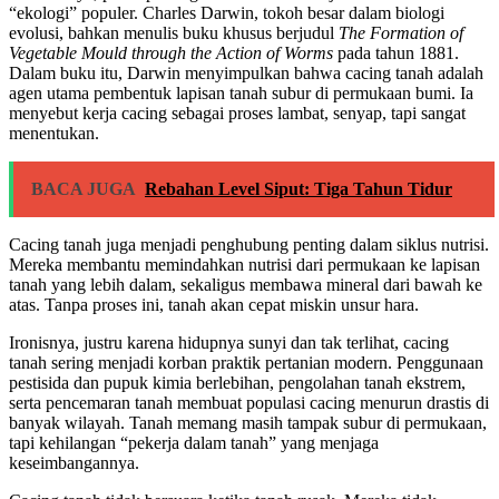
“ekologi” populer. Charles Darwin, tokoh besar dalam biologi
evolusi, bahkan menulis buku khusus berjudul
The Formation of
Vegetable Mould through the Action of Worms
pada tahun 1881.
Dalam buku itu, Darwin menyimpulkan bahwa cacing tanah adalah
agen utama pembentuk lapisan tanah subur di permukaan bumi. Ia
menyebut kerja cacing sebagai proses lambat, senyap, tapi sangat
menentukan.
BACA JUGA
Rebahan Level Siput: Tiga Tahun Tidur
Cacing tanah juga menjadi penghubung penting dalam siklus nutrisi.
Mereka membantu memindahkan nutrisi dari permukaan ke lapisan
tanah yang lebih dalam, sekaligus membawa mineral dari bawah ke
atas. Tanpa proses ini, tanah akan cepat miskin unsur hara.
Ironisnya, justru karena hidupnya sunyi dan tak terlihat, cacing
tanah sering menjadi korban praktik pertanian modern. Penggunaan
pestisida dan pupuk kimia berlebihan, pengolahan tanah ekstrem,
serta pencemaran tanah membuat populasi cacing menurun drastis di
banyak wilayah. Tanah memang masih tampak subur di permukaan,
tapi kehilangan “pekerja dalam tanah” yang menjaga
keseimbangannya.