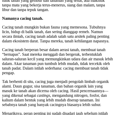
balik tanah yang gembur dan tanaman yang sehat, ada makhluk
tanpa mata yang bekerja terus-menerus, siang dan malam, tanpa
libur dan tanpa tepuk tangan.
Namanya cacing tanah.
Cacing tanah mungkin bukan fauna yang memesona. Tubuhnya
licin, hidup di balik tanah, dan sering dianggap remeh. Namun
secara ilmiah, cacing tanah adalah salah satu arsitek paling penting
dalam ekosistem darat. Tanpa mereka, tanah kehilangan napasnya.
Cacing tanah berperan besar dalam aerasi tanah, membuat tanah
“bernapas”. Saat mereka menggali dan bergerak, terbentuklah
saluran-saluran kecil yang memungkinkan udara dan air masuk lebih
dalam. Akar tanaman pun tumbuh lebih mudah, tidak tercekik oleh
tanah padat. Dalam istilah sederhana: cacing membuat tanah tidak
pengap.
Tak berhenti di situ, cacing juga menjadi pengolah limbah organik
alami. Daun gugur, sisa tanaman, dan bahan organik lain yang
masuk ke tanah akan dicerna oleh cacing. Hasil pencernaannya—
yang dikenal sebagai
castings
, mengandung nitrogen, fosfor, dan
kalium dalam bentuk yang lebih mudah diserap tanaman. Ini
sebabnya tanah yang banyak cacingnya biasanya lebih subur.
Menariknya, peran penting ini sudah disadari jauh sebelum istilah