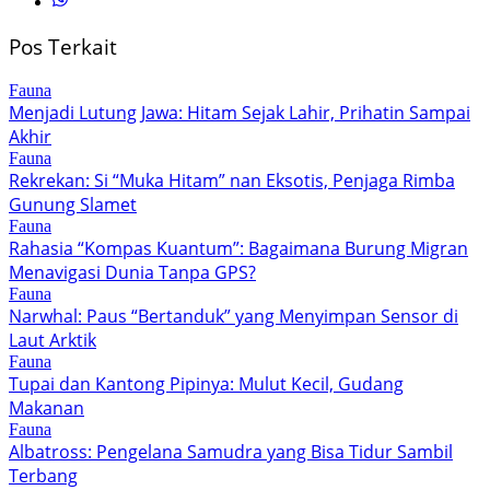
Pos Terkait
Fauna
Menjadi Lutung Jawa: Hitam Sejak Lahir, Prihatin Sampai
Akhir
Fauna
Rekrekan: Si “Muka Hitam” nan Eksotis, Penjaga Rimba
Gunung Slamet
Fauna
Rahasia “Kompas Kuantum”: Bagaimana Burung Migran
Menavigasi Dunia Tanpa GPS?
Fauna
Narwhal: Paus “Bertanduk” yang Menyimpan Sensor di
Laut Arktik
Fauna
Tupai dan Kantong Pipinya: Mulut Kecil, Gudang
Makanan
Fauna
Albatross: Pengelana Samudra yang Bisa Tidur Sambil
Terbang