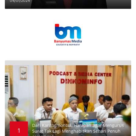
Banyumas
04/01/2024
Dari Karangmoncol, Harapan agar Mengurus
1
Surat Tak Lagi Menghabiskan Sehari Penuh