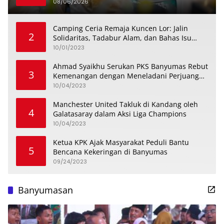
08/06/2026
Camping Ceria Remaja Kuncen Lor: Jalin
2
Solidaritas, Tadabur Alam, dan Bahas Isu
Keremajaan
10/01/2023
Ahmad Syaikhu Serukan PKS Banyumas Rebut
3
Kemenangan dengan Meneladani Perjuangan
Soedirman
10/04/2023
Manchester United Takluk di Kandang oleh
4
Galatasaray dalam Aksi Liga Champions
10/04/2023
Ketua KPK Ajak Masyarakat Peduli Bantu
5
Bencana Kekeringan di Banyumas
09/24/2023
Banyumasan