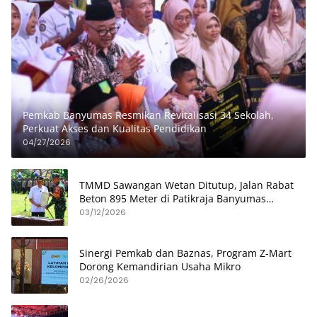
Pemkab Banyumas Resmikan Revitalisasi 34 Sekolah,
Perkuat Akses dan Kualitas Pendidikan
04/27/2026
TMMD Sawangan Wetan Ditutup, Jalan Rabat
Beton 895 Meter di Patikraja Banyumas
Rampung
03/12/2026
Sinergi Pemkab dan Baznas, Program Z-Mart
Dorong Kemandirian Usaha Mikro
02/26/2026