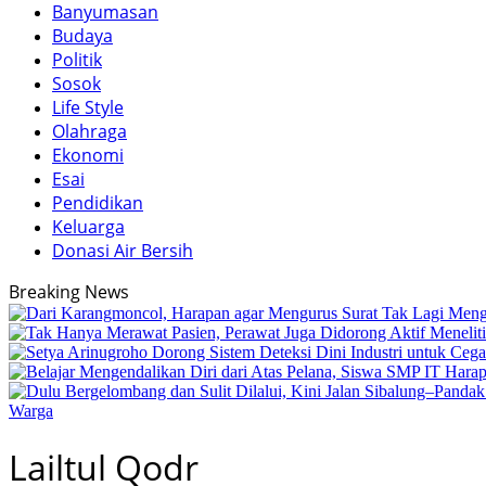
Banyumasan
Budaya
Politik
Sosok
Life Style
Olahraga
Ekonomi
Esai
Pendidikan
Keluarga
Donasi Air Bersih
Breaking News
Warga
Lailtul Qodr