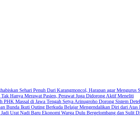
Dari Karangmoncol, Harapan agar Mengurus S
Tak Hanya Merawat Pasien, Perawat Juga Didorong Aktif Meneliti
Setya Arinugroho Dorong Sistem Detek
Belajar Mengendalikan Diri dari Ata
Dulu Bergelombang dan Sulit Di