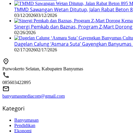
TMMD Sawangan Wetan Ditutup, Jalan Rabat Beton 8
03/12/2026
03/12/2026
Sinergi Pemkab dan Baznas, Program Z-Mart Dorong
02/26/2026
Dagelan Calung ‘Asmara Suta’ Gayengkan Banyumas Cu
02/17/2026
02/17/2026
Purwokerto Selatan, Kabupaten Banyumas
085603422895
banyumasmediacom@gmail.com
Kategori
Banyumasan
Pendidikan
Ekonomi