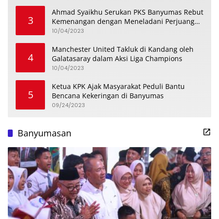
Ahmad Syaikhu Serukan PKS Banyumas Rebut
3
Kemenangan dengan Meneladani Perjuangan
Soedirman
10/04/2023
Manchester United Takluk di Kandang oleh
4
Galatasaray dalam Aksi Liga Champions
10/04/2023
Ketua KPK Ajak Masyarakat Peduli Bantu
5
Bencana Kekeringan di Banyumas
09/24/2023
Banyumasan