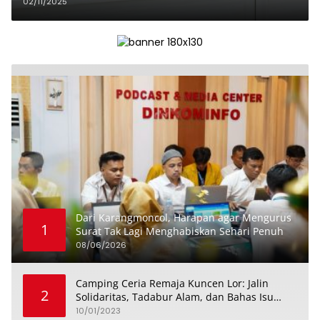
Indonesia
02/11/2025
Dari Karangmoncol, Harapan agar Mengurus
1
Surat Tak Lagi Menghabiskan Sehari Penuh
08/06/2026
Camping Ceria Remaja Kuncen Lor: Jalin
2
Solidaritas, Tadabur Alam, dan Bahas Isu
Keremajaan
10/01/2023