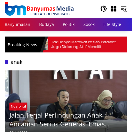
Langsung
ke
konten
Banyumasan
Budaya
Politik
Sosok
Life Style
gar
Tak Hanya Merawat Pasien, Perawat
S
Breaking News
abiskan
Juga Didorong Aktif Meneliti
D
J
anak
Nasional
Jalan Terjal Perlindungan Anak :
Ancaman Serius Generasi Emas