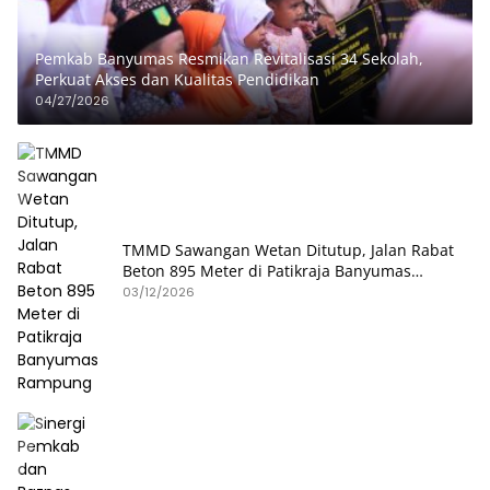
Pemkab Banyumas Resmikan Revitalisasi 34 Sekolah,
Perkuat Akses dan Kualitas Pendidikan
04/27/2026
TMMD Sawangan Wetan Ditutup, Jalan Rabat
Beton 895 Meter di Patikraja Banyumas
Rampung
03/12/2026