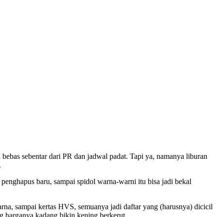
as sebentar dari PR dan jadwal padat. Tapi ya, namanya liburan
.
u, penghapus baru, sampai spidol warna-warni itu bisa jadi bekal
 warna, sampai kertas HVS, semuanya jadi daftar yang (harusnya) dicicil
ng harganya kadang bikin kening berkerut.