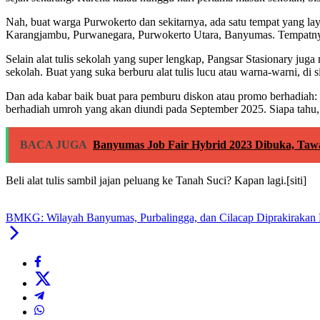
Nah, buat warga Purwokerto dan sekitarnya, ada satu tempat yang laya
Karangjambu, Purwanegara, Purwokerto Utara, Banyumas. Tempatnya l
Selain alat tulis sekolah yang super lengkap, Pangsar Stasionary jug
sekolah. Buat yang suka berburu alat tulis lucu atau warna-warni, di s
Dan ada kabar baik buat para pemburu diskon atau promo berhadiah: 
berhadiah umroh yang akan diundi pada September 2025. Siapa tahu, ni
BACA JUGA
Banyumas Job Fair Hybrid 2023 Dibuka, Taw
Beli alat tulis sambil jajan peluang ke Tanah Suci? Kapan lagi.[siti]
BMKG: Wilayah Banyumas, Purbalingga, dan Cilacap Diprakirakan