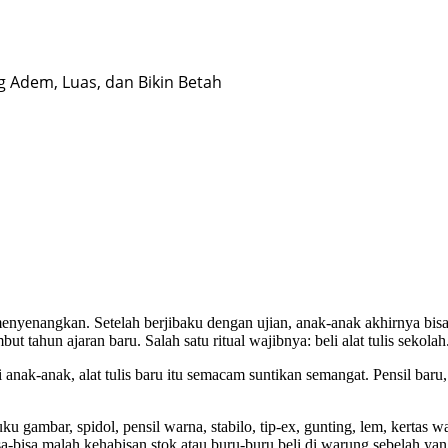
g Adem, Luas, dan Bikin Betah
kan. Setelah berjibaku dengan ujian, anak-anak akhirnya bisa beb
 tahun ajaran baru. Salah satu ritual wajibnya: beli alat tulis sekolah
gi anak-anak, alat tulis baru itu semacam suntikan semangat. Pensil bar
uku gambar, spidol, pensil warna, stabilo, tip-ex, gunting, lem, kertas
a-bisa malah kehabisan stok atau buru-buru beli di warung sebelah ya