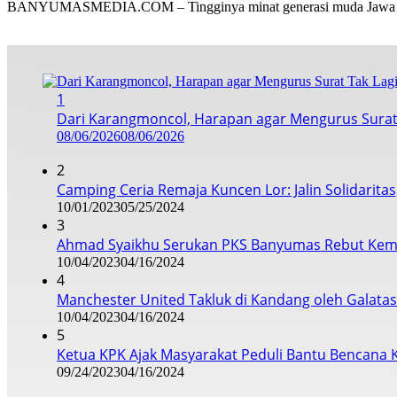
BANYUMASMEDIA.COM – Tingginya minat generasi muda Jawa
1
Dari Karangmoncol, Harapan agar Mengurus Surat
08/06/2026
08/06/2026
2
Camping Ceria Remaja Kuncen Lor: Jalin Solidarita
10/01/2023
05/25/2024
3
Ahmad Syaikhu Serukan PKS Banyumas Rebut Kem
10/04/2023
04/16/2024
4
Manchester United Takluk di Kandang oleh Galata
10/04/2023
04/16/2024
5
Ketua KPK Ajak Masyarakat Peduli Bantu Bencana 
09/24/2023
04/16/2024