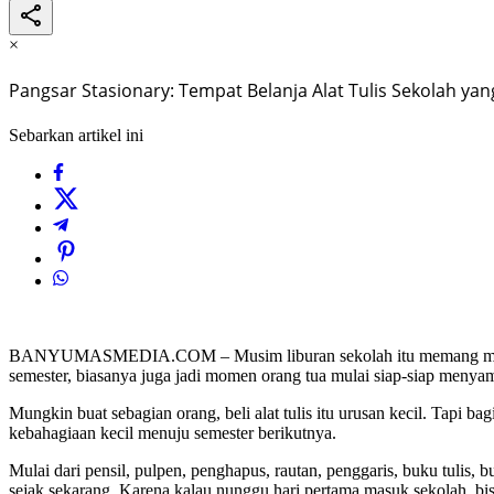
×
Pangsar Stasionary: Tempat Belanja Alat Tulis Sekolah yan
Sebarkan artikel ini
BANYUMASMEDIA.COM – Musim liburan sekolah itu memang menyenang
semester, biasanya juga jadi momen orang tua mulai siap-siap menyambut
Mungkin buat sebagian orang, beli alat tulis itu urusan kecil. Tapi ba
kebahagiaan kecil menuju semester berikutnya.
Mulai dari pensil, pulpen, penghapus, rautan, penggaris, buku tulis, b
sejak sekarang. Karena kalau nunggu hari pertama masuk sekolah, bis