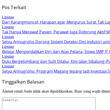
Pos Terkait
Liputan
Dari Karangmoncol, Harapan agar Mengurus Surat Tak La
Liputan
Tak Hanya Merawat Pasien, Perawat Juga Didorong Aktif Me
Liputan
Setya Arinugroho Dorong Sistem Deteksi Dini Industri un
Liputan
Belajar Mengendalikan Diri dari Atas Pelana, Siswa SMP I
Liputan
Dulu Bergelombang dan Sulit Dilalui, Kini Jalan Sibalung
Liputan
Setya Arinugroho: Program Magang Jepang Jadi Investasi
Tinggalkan Balasan
Alamat email Anda tidak akan dipublikasikan.
Ruas yang wajib ditan