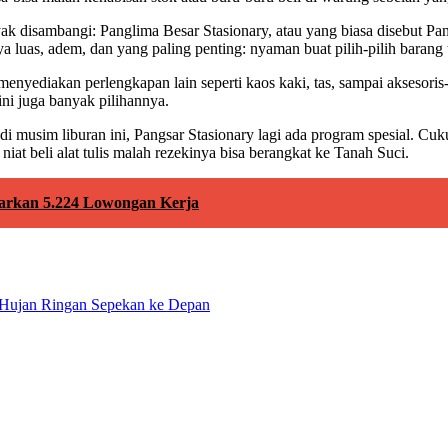
k disambangi: Panglima Besar Stasionary, atau yang biasa disebut Pang
uas, adem, dan yang paling penting: nyaman buat pilih-pilih barang 
a menyediakan perlengkapan lain seperti kaos kaki, tas, sampai akseso
ini juga banyak pilihannya.
di musim liburan ini, Pangsar Stasionary lagi ada program spesial. C
at beli alat tulis malah rezekinya bisa berangkat ke Tanah Suci.
arkan 5.224 Lowongan Kerja
 Hujan Ringan Sepekan ke Depan