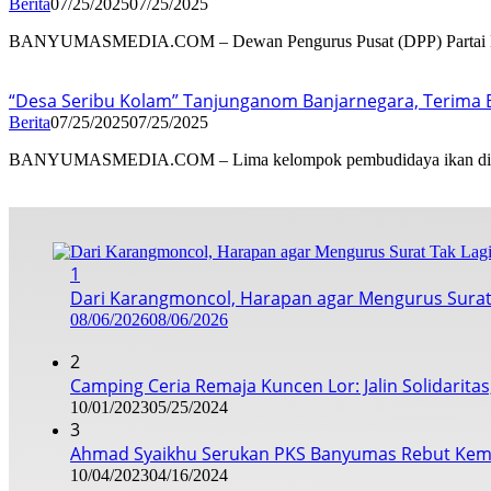
Berita
07/25/2025
07/25/2025
BANYUMASMEDIA.COM – Dewan Pengurus Pusat (DPP) Partai 
“Desa Seribu Kolam” Tanjunganom Banjarnegara, Terima 
Berita
07/25/2025
07/25/2025
BANYUMASMEDIA.COM – Lima kelompok pembudidaya ikan d
1
Dari Karangmoncol, Harapan agar Mengurus Surat
08/06/2026
08/06/2026
2
Camping Ceria Remaja Kuncen Lor: Jalin Solidarita
10/01/2023
05/25/2024
3
Ahmad Syaikhu Serukan PKS Banyumas Rebut Kem
10/04/2023
04/16/2024