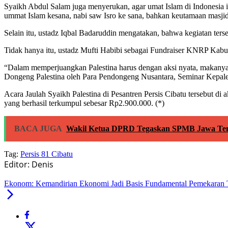
Syaikh Abdul Salam juga menyerukan, agar umat Islam di Indonesia i
ummat Islam kesana, nabi saw Isro ke sana, bahkan keutamaan masjid A
Selain itu, ustadz Iqbal Badaruddin mengatakan, bahwa kegiatan ter
Tidak hanya itu, ustadz Mufti Habibi sebagai Fundraiser KNRP Kabu
“Dalam memperjuangkan Palestina harus dengan aksi nyata, makany
Dongeng Palestina oleh Para Pendongeng Nusantara, Seminar Kepales
Acara Jaulah Syaikh Palestina di Pesantren Persis Cibatu tersebut d
yang berhasil terkumpul sebesar Rp2.900.000. (*)
BACA JUGA
Wakil Ketua DPRD Tegaskan SPMB Jawa Tenga
Tag:
Persis 81 Cibatu
Editor: Denis
Ekonom: Kemandirian Ekonomi Jadi Basis Fundamental Pemekara