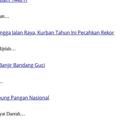
slam 1448 H
atan…
ngga Jalan Raya, Kurban Tahun Ini Pecahkan Rekor
ijriah…
Banjir Bandang Guci
n…
umbung Pangan Nasional
at Daerah…