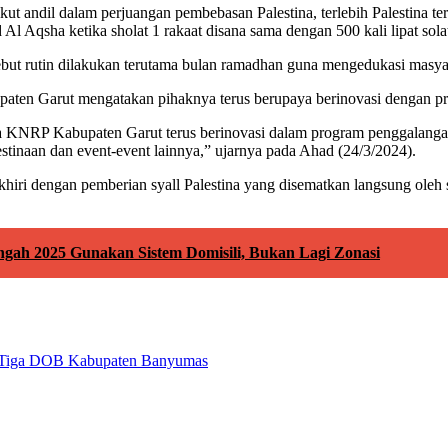
kut andil dalam perjuangan pembebasan Palestina, terlebih Palestina 
l Aqsha ketika sholat 1 rakaat disana sama dengan 500 kali lipat solat
sebut rutin dilakukan terutama bulan ramadhan guna mengedukasi masyar
paten Garut mengatakan pihaknya terus berupaya berinovasi dengan p
a KNRP Kabupaten Garut terus berinovasi dalam program penggalanga
tinaan dan event-event lainnya,” ujarnya pada Ahad (24/3/2024).
i akhiri dengan pemberian syall Palestina yang disematkan langsung ol
h 2025 Gunakan Sistem Domisili, Bukan Lagi Zonasi
n Tiga DOB Kabupaten Banyumas