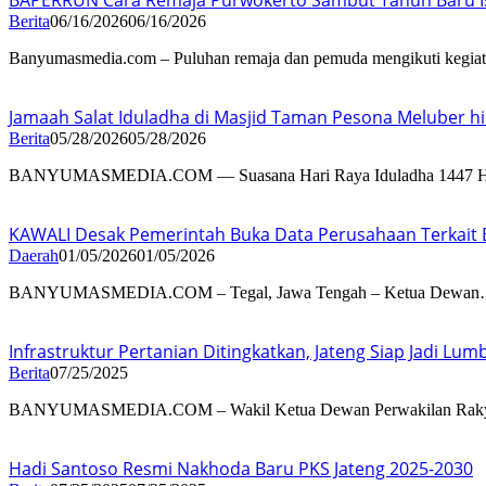
BAPERRUN Cara Remaja Purwokerto Sambut Tahun Baru I
Berita
06/16/2026
06/16/2026
Banyumasmedia.com – Puluhan remaja dan pemuda mengikuti kegi
Jamaah Salat Iduladha di Masjid Taman Pesona Meluber hi
Berita
05/28/2026
05/28/2026
BANYUMASMEDIA.COM — Suasana Hari Raya Iduladha 1447 H
KAWALI Desak Pemerintah Buka Data Perusahaan Terkait 
Daerah
01/05/2026
01/05/2026
BANYUMASMEDIA.COM – Tegal, Jawa Tengah – Ketua Dewa
Infrastruktur Pertanian Ditingkatkan, Jateng Siap Jadi L
Berita
07/25/2025
BANYUMASMEDIA.COM – Wakil Ketua Dewan Perwakilan Raky
Hadi Santoso Resmi Nakhoda Baru PKS Jateng 2025-2030