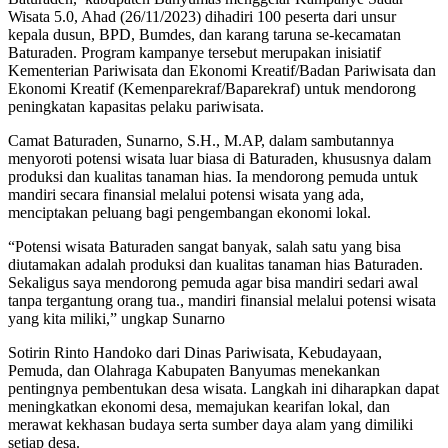
Wisata 5.0, Ahad (26/11/2023) dihadiri 100 peserta dari unsur
kepala dusun, BPD, Bumdes, dan karang taruna se-kecamatan
Baturaden. Program kampanye tersebut merupakan inisiatif
Kementerian Pariwisata dan Ekonomi Kreatif/Badan Pariwisata dan
Ekonomi Kreatif (Kemenparekraf/Baparekraf) untuk mendorong
peningkatan kapasitas pelaku pariwisata.
Camat Baturaden, Sunarno, S.H., M.AP, dalam sambutannya
menyoroti potensi wisata luar biasa di Baturaden, khususnya dalam
produksi dan kualitas tanaman hias. Ia mendorong pemuda untuk
mandiri secara finansial melalui potensi wisata yang ada,
menciptakan peluang bagi pengembangan ekonomi lokal.
“Potensi wisata Baturaden sangat banyak, salah satu yang bisa
diutamakan adalah produksi dan kualitas tanaman hias Baturaden.
Sekaligus saya mendorong pemuda agar bisa mandiri sedari awal
tanpa tergantung orang tua., mandiri finansial melalui potensi wisata
yang kita miliki,” ungkap Sunarno
Sotirin Rinto Handoko dari Dinas Pariwisata, Kebudayaan,
Pemuda, dan Olahraga Kabupaten Banyumas menekankan
pentingnya pembentukan desa wisata. Langkah ini diharapkan dapat
meningkatkan ekonomi desa, memajukan kearifan lokal, dan
merawat kekhasan budaya serta sumber daya alam yang dimiliki
setiap desa.