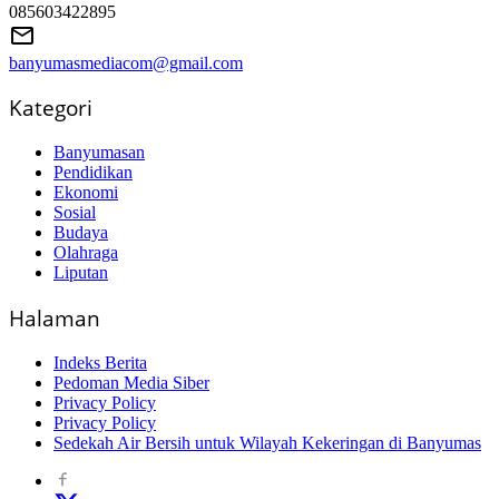
085603422895
banyumasmediacom@gmail.com
Kategori
Banyumasan
Pendidikan
Ekonomi
Sosial
Budaya
Olahraga
Liputan
Halaman
Indeks Berita
Pedoman Media Siber
Privacy Policy
Privacy Policy
Sedekah Air Bersih untuk Wilayah Kekeringan di Banyumas