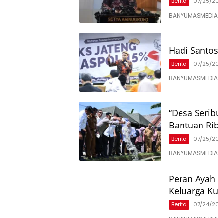
Berita
07/25/2
BANYUMASMEDIA.
Hadi Santo
Berita
07/25/2
BANYUMASMEDIA.C
“Desa Seri
Bantuan Rib
Berita
07/25/2
BANYUMASMEDIA.
Peran Ayah 
Keluarga Ku
Berita
07/24/2