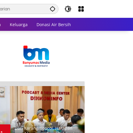
n
Keluarga
Donasi Air Bersih
Dari Karangmoncol, Harapan