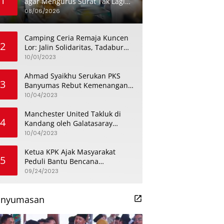
1
agar Mengurus Surat Tak Lagi
Menghabiskan Sehari Penuh
08/06/2026
Camping Ceria Remaja Kuncen
2
Lor: Jalin Solidaritas, Tadabur
Alam, dan Bahas Isu
10/01/2023
Keremajaan
Ahmad Syaikhu Serukan PKS
3
Banyumas Rebut Kemenangan
dengan Meneladani Perjuangan
10/04/2023
Soedirman
Manchester United Takluk di
4
Kandang oleh Galatasaray
dalam Aksi Liga Champions
10/04/2023
Ketua KPK Ajak Masyarakat
5
Peduli Bantu Bencana
Kekeringan di Banyumas
09/24/2023
anyumasan