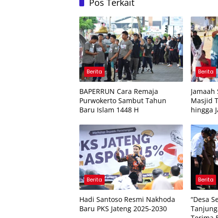
Pos Terkait
Berita
Berita
BAPERRUN Cara Remaja
Jamaah 
Purwokerto Sambut Tahun
Masjid 
Baru Islam 1448 H
hingga 
Tahun I
Berita
Berita
Hadi Santoso Resmi Nakhoda
“Desa S
Baru PKS Jateng 2025-2030
Tanjung
Terima 