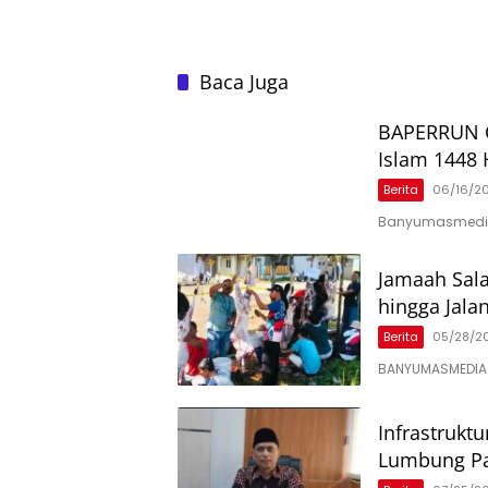
Baca Juga
BAPERRUN C
Islam 1448 
Berita
06/16/2
Banyumasmedia.
Jamaah Sala
hingga Jala
Berita
05/28/2
BANYUMASMEDIA.
Infrastruktu
Lumbung Pa