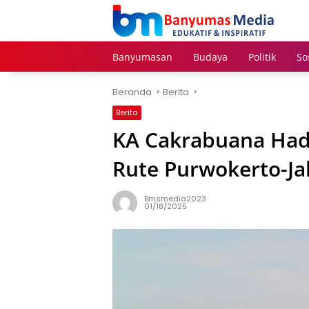
Langsung
ke
konten
Banyumasan
Budaya
Politik
So
Beranda
Berita
Berita
KA Cakrabuana Hadi
Rute Purwokerto-Ja
Bmsmedia2023
01/18/2025