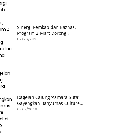
Sinergi Pemkab dan Baznas,
Program Z-Mart Dorong
Kemandirian Usaha Mikro
02/26/2026
Dagelan Calung ‘Asmara Suta’
Gayengkan Banyumas Culture
Festival di Hetero Space
02/17/2026