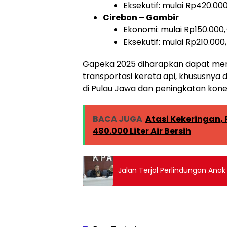
Eksekutif: mulai Rp420.000
Cirebon – Gambir
Ekonomi: mulai Rp150.000,
Eksekutif: mulai Rp210.000
Gapeka 2025 diharapkan dapat me
transportasi kereta api, khususny
di Pulau Jawa dan peningkatan konek
BACA JUGA
Atasi Kekeringan,
480.000 Liter Air Bersih
Jalan Terjal Perlindungan Ana