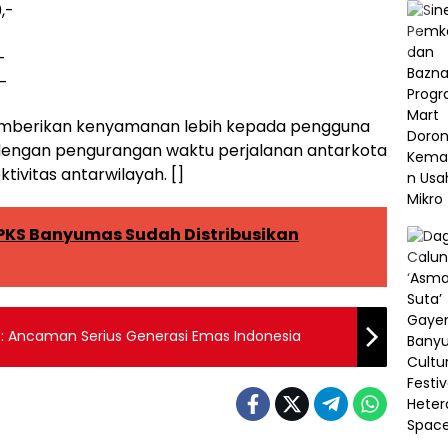
,-
-
,-
mberikan kenyamanan lebih kepada pengguna
a dengan pengurangan waktu perjalanan antarkota
tivitas antarwilayah. []
 PKS Banyumas Sudah Distribusikan
k : Ancaman Serius Generasi Emas Indonesia