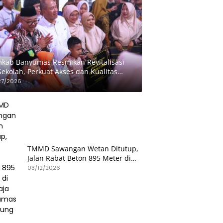
kab Banyumas Resmikan Revitalisasi
Sekolah, Perkuat Akses dan Kualitas
didikan
27/2026
TMMD Sawangan Wetan Ditutup,
Jalan Rabat Beton 895 Meter di
Patikraja Banyumas Rampung
03/12/2026