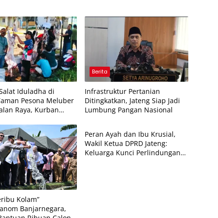
Berita
Salat Iduladha di
Infrastruktur Pertanian
Taman Pesona Meluber
Ditingkatkan, Jateng Siap Jadi
Jalan Raya, Kurban
Lumbung Pangan Nasional
Berita
ni Pecahkan Rekor
Peran Ayah dan Ibu Krusial,
Wakil Ketua DPRD Jateng:
Keluarga Kunci Perlindungan
Anak
eribu Kolam”
anom Banjarnegara,
Bantuan Ribuan Calon