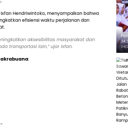
.
, Ixfan Hendriwintoko, menyampaikan bahwa
ngkatkan efisiensi waktu perjalanan dan
at.
Pem
ingkatkan aksesibilitas masyarakat dan
34 
a transportasi lain,”
ujar Ixfan.
Pen
04/
 Cakrabuana
:
,-