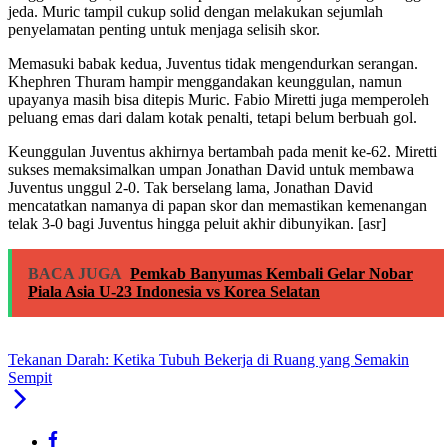
jeda. Muric tampil cukup solid dengan melakukan sejumlah
penyelamatan penting untuk menjaga selisih skor.
Memasuki babak kedua, Juventus tidak mengendurkan serangan.
Khephren Thuram hampir menggandakan keunggulan, namun
upayanya masih bisa ditepis Muric. Fabio Miretti juga memperoleh
peluang emas dari dalam kotak penalti, tetapi belum berbuah gol.
Keunggulan Juventus akhirnya bertambah pada menit ke-62. Miretti
sukses memaksimalkan umpan Jonathan David untuk membawa
Juventus unggul 2-0. Tak berselang lama, Jonathan David
mencatatkan namanya di papan skor dan memastikan kemenangan
telak 3-0 bagi Juventus hingga peluit akhir dibunyikan. [asr]
BACA JUGA
Pemkab Banyumas Kembali Gelar Nobar
Piala Asia U-23 Indonesia vs Korea Selatan
Tekanan Darah: Ketika Tubuh Bekerja di Ruang yang Semakin
Sempit