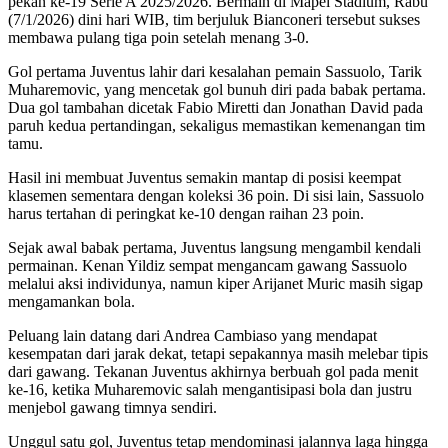
pekan ke-19 Serie A 2025/2026. Bermain di Mapei Stadium, Rabu
(7/1/2026) dini hari WIB, tim berjuluk Bianconeri tersebut sukses
membawa pulang tiga poin setelah menang 3-0.
Gol pertama Juventus lahir dari kesalahan pemain Sassuolo, Tarik
Muharemovic, yang mencetak gol bunuh diri pada babak pertama.
Dua gol tambahan dicetak Fabio Miretti dan Jonathan David pada
paruh kedua pertandingan, sekaligus memastikan kemenangan tim
tamu.
Hasil ini membuat Juventus semakin mantap di posisi keempat
klasemen sementara dengan koleksi 36 poin. Di sisi lain, Sassuolo
harus tertahan di peringkat ke-10 dengan raihan 23 poin.
Sejak awal babak pertama, Juventus langsung mengambil kendali
permainan. Kenan Yildiz sempat mengancam gawang Sassuolo
melalui aksi individunya, namun kiper Arijanet Muric masih sigap
mengamankan bola.
Peluang lain datang dari Andrea Cambiaso yang mendapat
kesempatan dari jarak dekat, tetapi sepakannya masih melebar tipis
dari gawang. Tekanan Juventus akhirnya berbuah gol pada menit
ke-16, ketika Muharemovic salah mengantisipasi bola dan justru
menjebol gawang timnya sendiri.
Unggul satu gol, Juventus tetap mendominasi jalannya laga hingga