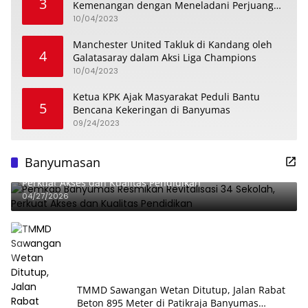
3
Kemenangan dengan Meneladani Perjuangan
Soedirman
10/04/2023
Manchester United Takluk di Kandang oleh
4
Galatasaray dalam Aksi Liga Champions
10/04/2023
Ketua KPK Ajak Masyarakat Peduli Bantu
5
Bencana Kekeringan di Banyumas
09/24/2023
Banyumasan
Pemkab Banyumas Resmikan Revitalisasi 34 Sekolah,
Perkuat Akses dan Kualitas Pendidikan
04/27/2026
TMMD Sawangan Wetan Ditutup, Jalan Rabat
Beton 895 Meter di Patikraja Banyumas