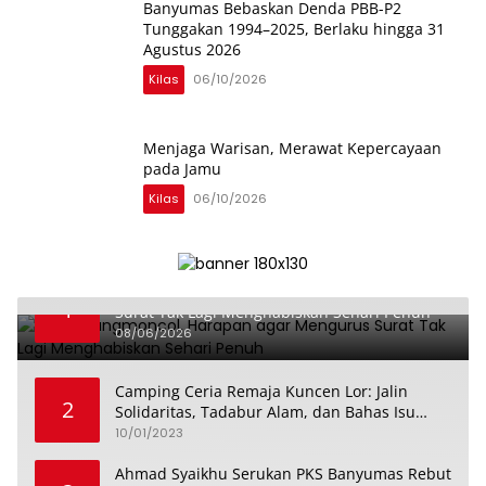
Banyumas Bebaskan Denda PBB-P2
Tunggakan 1994–2025, Berlaku hingga 31
Agustus 2026
Kilas
06/10/2026
Menjaga Warisan, Merawat Kepercayaan
pada Jamu
Kilas
06/10/2026
Dari Karangmoncol, Harapan agar Mengurus
1
Surat Tak Lagi Menghabiskan Sehari Penuh
08/06/2026
Camping Ceria Remaja Kuncen Lor: Jalin
2
Solidaritas, Tadabur Alam, dan Bahas Isu
Keremajaan
10/01/2023
Ahmad Syaikhu Serukan PKS Banyumas Rebut