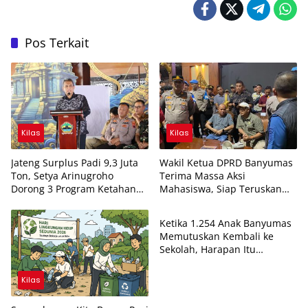
Pos Terkait
Kilas
Kilas
Jateng Surplus Padi 9,3 Juta
Wakil Ketua DPRD Banyumas
Ton, Setya Arinugroho
Terima Massa Aksi
Dorong 3 Program Ketahanan
Mahasiswa, Siap Teruskan
Kilas
Pangan Terukur untuk
Aspirasi ke DPR RI
Banyumas-Cilacap
Ketika 1.254 Anak Banyumas
Memutuskan Kembali ke
Sekolah, Harapan Itu
Ternyata Belum Hilang
Kilas