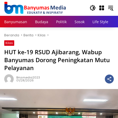
Langsung
ke
konten
Banyumasan
Budaya
Politik
Sosok
Life Style
Beranda
Berita
Kilas
Kilas
HUT ke-19 RSUD Ajibarang, Wabup
Banyumas Dorong Peningkatan Mutu
Pelayanan
Bmsmedia2023
01/28/2026