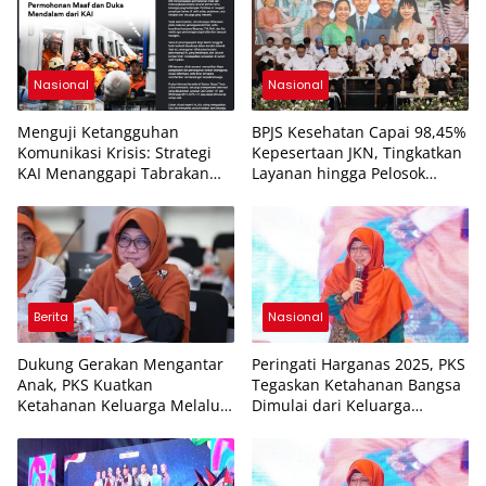
Nasional
Nasional
Menguji Ketangguhan
BPJS Kesehatan Capai 98,45%
Komunikasi Krisis: Strategi
Kepesertaan JKN, Tingkatkan
KAI Menanggapi Tabrakan
Layanan hingga Pelosok
Kereta di Bekasi dan
Negeri
Pelajaran untuk Masa Depan
Berita
Nasional
Dukung Gerakan Mengantar
Peringati Harganas 2025, PKS
Anak, PKS Kuatkan
Tegaskan Ketahanan Bangsa
Ketahanan Keluarga Melalui
Dimulai dari Keluarga
Forum Ayah
Bahagia