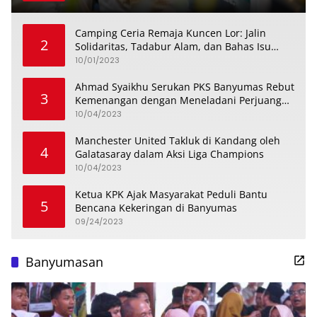
Camping Ceria Remaja Kuncen Lor: Jalin
2
Solidaritas, Tadabur Alam, dan Bahas Isu
Keremajaan
10/01/2023
Ahmad Syaikhu Serukan PKS Banyumas Rebut
3
Kemenangan dengan Meneladani Perjuangan
Soedirman
10/04/2023
Manchester United Takluk di Kandang oleh
4
Galatasaray dalam Aksi Liga Champions
10/04/2023
Ketua KPK Ajak Masyarakat Peduli Bantu
5
Bencana Kekeringan di Banyumas
09/24/2023
Banyumasan