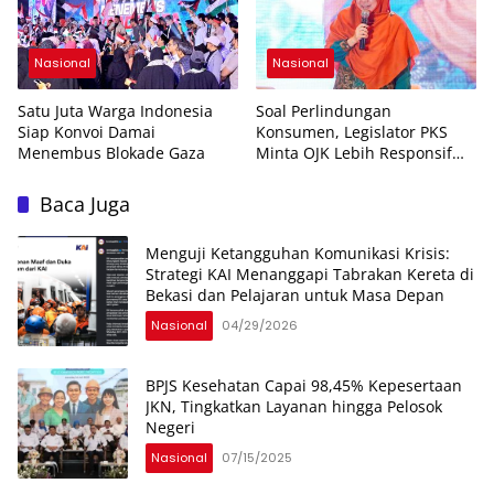
Nasional
Nasional
Satu Juta Warga Indonesia
Soal Perlindungan
Siap Konvoi Damai
Konsumen, Legislator PKS
Menembus Blokade Gaza
Minta OJK Lebih Responsif
Tangani Pengaduan
Baca Juga
Menguji Ketangguhan Komunikasi Krisis:
Strategi KAI Menanggapi Tabrakan Kereta di
Bekasi dan Pelajaran untuk Masa Depan
Nasional
04/29/2026
BPJS Kesehatan Capai 98,45% Kepesertaan
JKN, Tingkatkan Layanan hingga Pelosok
Negeri
Nasional
07/15/2025