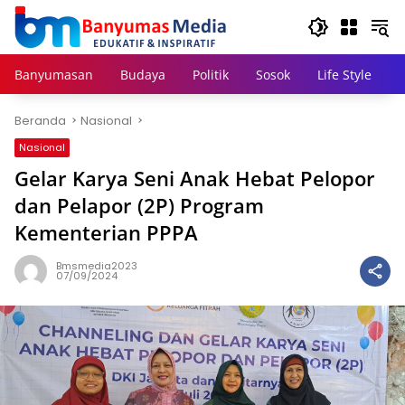
Langsung
ke
konten
Banyumasan
Budaya
Politik
Sosok
Life Style
Beranda
Nasional
Nasional
Gelar Karya Seni Anak Hebat Pelopor
dan Pelapor (2P) Program
Kementerian PPPA
Bmsmedia2023
07/09/2024