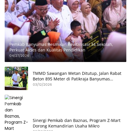
Pemkab Banyumas Resmikan Revitalisasi 34 Sekolah,
Perkuat Akses dan Kualitas Pendidikan
04/27/2026
TMMD Sawangan Wetan Ditutup, Jalan Rabat
Beton 895 Meter di Patikraja Banyumas
Rampung
03/12/2026
Sinergi Pemkab dan Baznas, Program Z-Mart
Dorong Kemandirian Usaha Mikro