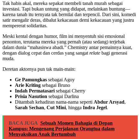
Tak habis akal, mereka sepakat membeli tanah murah sebagai
investasi. Tapi bukan untung yang didapat, melainkan buntung—
karena tanah itu ternyata tak bernilai dan terpencil. Dari sini, komedi
satir mengalir deras, dibalut kekacauan demi kekacauan yang justru
mempererat solidaritas.
Meski kental dengan humor, film ini menyentuh sisi emosional
penonton, terutama mereka yang pernah (atau sedang) terjebak
dalam dunia “mahasiswa abadi.” Chemistry antar pemainnya kuat,
dengan dialog cepat dan cerdas yang sangat
relate
bagi generasi
muda.
Deretan aktornya pun tak main-main:
Ge Pamungkas
sebagai Agoy
Arie Kriting
sebagai Bruno
Indah Permatasari
sebagai Cherry
Prisia Nasution
sebagai Darlina
Ditambah kehadiran nama-nama seperti
Abdur Arsyad
,
Sarah Sechan
,
Cut Mini
, hingga
Indra Jegel
.
BACA JUGA
Sebuah Momen Bahagia di Depan
Kampus: Mengenang Perjalanan Orangtua dalam
Menyaksikan Anak Bertumbuh