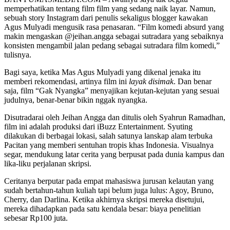
memperhatikan tentang film film yang sedang naik layar. Namun,
sebuah story Instagram dari penulis sekaligus blogger kawakan
Agus Mulyadi mengusik rasa penasaran. “Film komedi absurd yang
makin mengaskan @jeihan.angga sebagai sutradara yang sebaiknya
konsisten mengambil jalan pedang sebagai sutradara film komedi,”
tulisnya.
Bagi saya, ketika Mas Agus Mulyadi yang dikenal jenaka itu
memberi rekomendasi, artinya film ini
layak disimak
. Dan benar
saja, film “Gak Nyangka” menyajikan kejutan-kejutan yang sesuai
judulnya, benar-benar bikin nggak nyangka.
Disutradarai oleh Jeihan Angga dan ditulis oleh Syahrun Ramadhan,
film ini adalah produksi dari iBuzz Entertainment. Syuting
dilakukan di berbagai lokasi, salah satunya lanskap alam terbuka
Pacitan yang memberi sentuhan tropis khas Indonesia. Visualnya
segar, mendukung latar cerita yang berpusat pada dunia kampus dan
lika-liku perjalanan skripsi.
Ceritanya berputar pada empat mahasiswa jurusan kelautan yang
sudah bertahun-tahun kuliah tapi belum juga lulus: Agoy, Bruno,
Cherry, dan Darlina. Ketika akhirnya skripsi mereka disetujui,
mereka dihadapkan pada satu kendala besar: biaya penelitian
sebesar Rp100 juta.