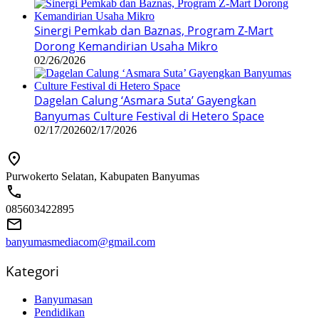
Sinergi Pemkab dan Baznas, Program Z-Mart
Dorong Kemandirian Usaha Mikro
02/26/2026
Dagelan Calung ‘Asmara Suta’ Gayengkan
Banyumas Culture Festival di Hetero Space
02/17/2026
02/17/2026
Purwokerto Selatan, Kabupaten Banyumas
085603422895
banyumasmediacom@gmail.com
Kategori
Banyumasan
Pendidikan