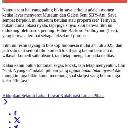
Namun satu hal yang paling bikin saya terkejut adalah momen
ketika layar menyorot Museum dan Galeri Seni SBY-Ani. Saya
sempat berpikir, ini museum betulan atau properti set? Ternyata
bukan cuma lokasi nyata, tapi juga
sinyal kuat
bahwa film ini
didukung oleh sosok penting: Edhie Baskoro Yudhoyono (Ibas),
yang ternyata terlibat sebagai eksekutif produser.
Film ini resmi tayang di bioskop Indonesia mulai 24 Juli 2025, dan
jadi satu dari sedikit film komedi lokal yang berani bermain di
wilayah komedi satir absurd, tapi tetap mengakar pada realitas.
Kalau kamu butuh tontonan segar, kocak, tapi tetap menyentuh, film
“Gak Nyangka” adalah pilihan yang
nggak bakal bikin nyesel
dan
mungkin juga bikin kamu merenung soal skripsi yang belum juga
kelar. Eh. [asr]
Hidupkan Sejarah Lokal Lewat Kolaborasi Lintas Pihak