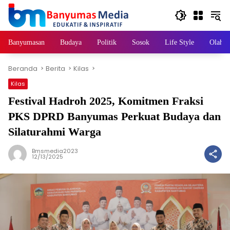
Langsung
ke
konten
Banyumasan
Budaya
Politik
Sosok
Life Style
Olahra
Beranda
Berita
Kilas
Kilas
Festival Hadroh 2025, Komitmen Fraksi
PKS DPRD Banyumas Perkuat Budaya dan
Silaturahmi Warga
Bmsmedia2023
12/13/2025