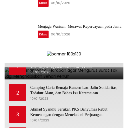
Kilas
06/10/2026
Menjaga Warisan, Merawat Kepercayaan pada Jamu
Kilas
06/10/2026
Dari Karangmoncol, Harapan agar Mengurus Surat
1
Tak Lagi Menghabiskan Sehari Penuh
08/06/2026
Camping Ceria Remaja Kuncen Lor: Jalin Solidaritas,
2
Tadabur Alam, dan Bahas Isu Keremajaan
10/01/2023
Ahmad Syaikhu Serukan PKS Banyumas Rebut
3
Kemenangan dengan Meneladani Perjuangan
Soedirman
10/04/2023