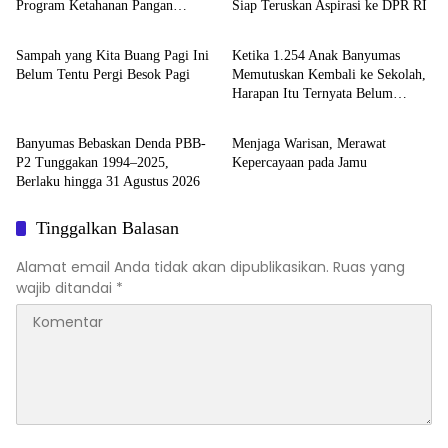
Program Ketahanan Pangan
Siap Teruskan Aspirasi ke DPR RI
Kilas
Kilas
Terukur untuk Banyumas-Cilacap
Sampah yang Kita Buang Pagi Ini
Ketika 1.254 Anak Banyumas
Belum Tentu Pergi Besok Pagi
Memutuskan Kembali ke Sekolah,
Harapan Itu Ternyata Belum
Kilas
Kilas
Hilang
Banyumas Bebaskan Denda PBB-
Menjaga Warisan, Merawat
P2 Tunggakan 1994–2025,
Kepercayaan pada Jamu
Berlaku hingga 31 Agustus 2026
Tinggalkan Balasan
Alamat email Anda tidak akan dipublikasikan.
Ruas yang
wajib ditandai
*