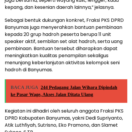
jaga bersama, seperti wayang kulit, lengger, kuda
kepang, dan kesenian daerah lainnya,” jelasnya.
Sebagai bentuk dukungan konkret, Fraksi PKS DPRD
Banyumas juga menyerahkan bantuan pembinaan
kepada 20 grup hadroh peserta berupa 11 unit
speaker aktif, sembilan set alat hadroh, serta uang
pembinaan. Bantuan tersebut diharapkan dapat
meningkatkan kualitas penampilan sekaligus
menunjang keberlanjutan aktivitas kelompok seni
hadroh di Banyumas.
BACA JUGA
244 Pedagang Jalan Wihara Dipindah
ke Pasar Wage, Akses Jalan Ditata Ulang
Kegiatan ini dihadiri oleh seluruh anggota Fraksi PKS
DPRD Kabupaten Banyumas, yakni Dedi Supriyanto,
Atik Luthfiyah, Sutrisno, Eko Pramono, dan Slamet