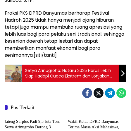
Sukoco, S.TP.
Fraksi PKS DPRD Banyumas berharap Festival
Hadroh 2025 tidak hanya menjadi ajang hiburan,
tetapi juga mampu membuka ruang apresiasi yang
lebih luas bagi para pelaku seni tradisional, sehingga
kesenian daerah tetap lestari dan dapat
memberikan manfaat ekonomi bagi para
senimannya.[siti/tanti]
Setya Arinugroho: Nataru 2025 Harus Lebih
Siap Hadapi Cuaca Ekstrem dan Lonjakan
Arus Trans Jawa
Pos Terkait
Kilas
Kilas
Jateng Surplus Padi 9,3 Juta Ton,
Wakil Ketua DPRD Banyumas
Setya Arinugroho Dorong 3
Terima Massa Aksi Mahasiswa,