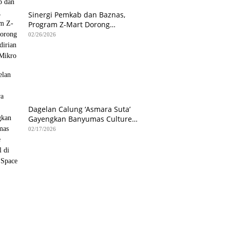
Sinergi Pemkab dan Baznas,
Program Z-Mart Dorong
Kemandirian Usaha Mikro
02/26/2026
Dagelan Calung ‘Asmara Suta’
Gayengkan Banyumas Culture
Festival di Hetero Space
02/17/2026