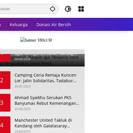
n
Keluarga
Donasi Air Bersih
Dari Karangmoncol, Harapan
1
agar Mengurus Surat Tak Lagi
Menghabiskan Sehari Penuh
08/06/2026
Camping Ceria Remaja Kuncen
2
Lor: Jalin Solidaritas, Tadabur
Alam, dan Bahas Isu
10/01/2023
Keremajaan
Ahmad Syaikhu Serukan PKS
3
Banyumas Rebut Kemenangan
dengan Meneladani Perjuangan
10/04/2023
Soedirman
Manchester United Takluk di
4
Kandang oleh Galatasaray
dalam Aksi Liga Champions
10/04/2023