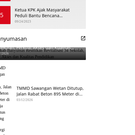
Ketua KPK Ajak Masyarakat
5
Peduli Bantu Bencana
Kekeringan di Banyumas
09/24/2023
anyumasan
kab Banyumas Resmikan Revitalisasi
Sekolah, Perkuat Akses dan Kualitas
didikan
7/2026
TMMD Sawangan Wetan Ditutup,
Jalan Rabat Beton 895 Meter di
Patikraja Banyumas Rampung
03/12/2026