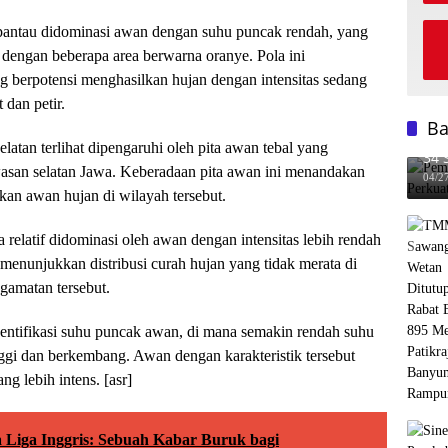
erpantau didominasi awan dengan suhu puncak rendah, yang
 dengan beberapa area berwarna oranye. Pola ini
 berpotensi menghasilkan hujan dengan intensitas sedang
 dan petir.
B
Pem
elatan terlihat dipengaruhi oleh pita awan tebal yang
34 
san selatan Jawa. Keberadaan pita awan ini menandakan
Pen
04/2
an awan hujan di wilayah tersebut.
a relatif didominasi oleh awan dengan intensitas lebih rendah
 menunjukkan distribusi curah hujan yang tidak merata di
gamatan tersebut.
identifikasi suhu puncak awan, di mana semakin rendah suhu
i dan berkembang. Awan dengan karakteristik tersebut
g lebih intens. [asr]
 Liga Inggris: Sebuah Kabar Buruk bagi