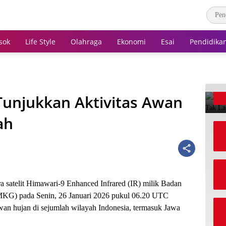
sok
Life Style
Olahraga
Ekonomi
Esai
Pendidika
 Tunjukkan Aktivitas Awan
ah
elit Himawari-9 Enhanced Infrared (IR) milik Badan
BMKG) pada Senin, 26 Januari 2026 pukul 06.20 UTC
an hujan di sejumlah wilayah Indonesia, termasuk Jawa