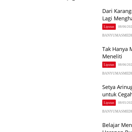
Dari Karang
Lagi Mengh
Liputan
08/06/20
BANYUMASMEDIA.CO
Tak Hanya M
Meneliti
Liputan
08/06/20
BANYUMASMEDIA.COM
Setya Arinu
untuk Cega
Liputan
08/05/20
BANYUMASMEDIA.CO
Belajar Men