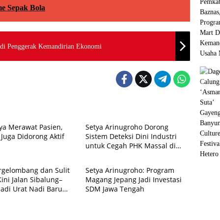
e Sepak Bola
adi Penggerak Kemandirian Ekonomi
Liputan
ya Merawat Pasien,
Setya Arinugroho Dorong
Juga Didorong Aktif
Sistem Deteksi Dini Industri
untuk Cegah PHK Massal di
Liputan
Jawa Tengah
rgelombang dan Sulit
Setya Arinugroho: Program
 Kini Jalan Sibalung–
Magang Jepang Jadi Investasi
Jadi Urat Nadi Baru
SDM Jawa Tengah
i Warga