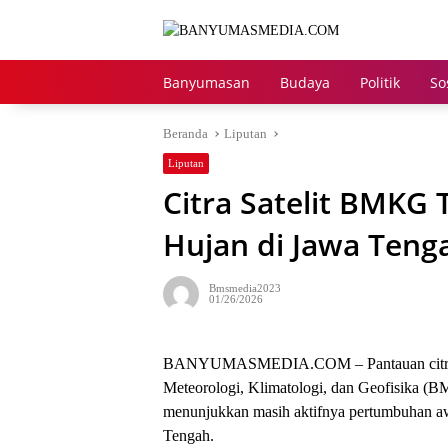
Langsung
ke
konten
Banyumasan
Budaya
Politik
So
Beranda
Liputan
Liputan
Citra Satelit BMKG
Hujan di Jawa Teng
Bmsmedia2023
01/26/2026
BANYUMASMEDIA.COM – Pantauan citra sat
Meteorologi, Klimatologi, dan Geofisika (
menunjukkan masih aktifnya pertumbuhan aw
Tengah.