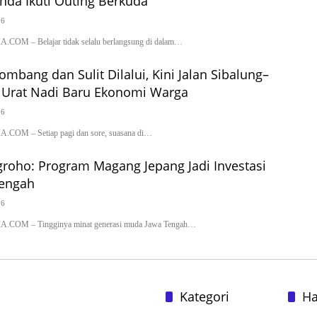
da Ikuti Outing Berkuda
26
 – Belajar tidak selalu berlangsung di dalam…
ombang dan Sulit Dilalui, Kini Jalan Sibalung–
 Urat Nadi Baru Ekonomi Warga
26
M – Setiap pagi dan sore, suasana di…
groho: Program Magang Jepang Jadi Investasi
engah
26
M – Tingginya minat generasi muda Jawa Tengah…
Kategori
H