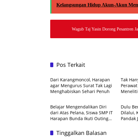
Kelangsungan Hidup Akun-Akun Mem
Wagub Taj Yasin Dorong Pesantren J
Pos Terkait
Liputan
Liputan
Dari Karangmoncol, Harapan
Tak Han
agar Mengurus Surat Tak Lagi
Perawat 
Menghabiskan Sehari Penuh
Meneliti
Liputan
Liputan
Belajar Mengendalikan Diri
Dulu Be
dari Atas Pelana, Siswa SMP IT
Dilalui,
Harapan Bunda Ikuti Outing
Pandak 
Berkuda
Ekonom
Tinggalkan Balasan