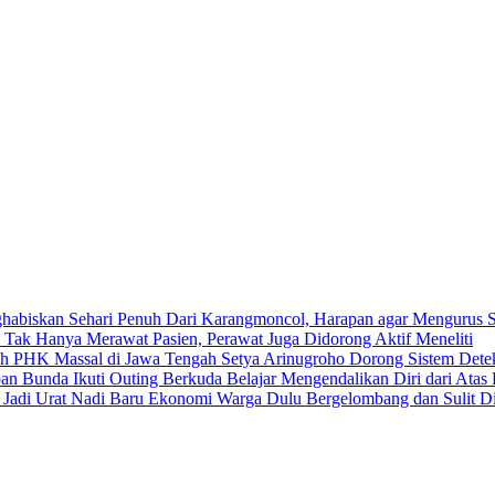
Dari Karangmoncol, Harapan agar Mengurus S
Tak Hanya Merawat Pasien, Perawat Juga Didorong Aktif Meneliti
Setya Arinugroho Dorong Sistem Detek
Belajar Mengendalikan Diri dari Ata
Dulu Bergelombang dan Sulit Di