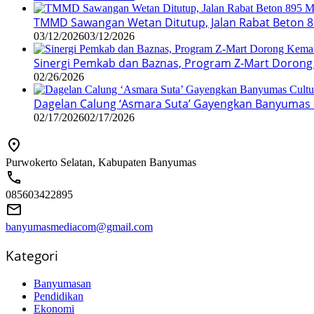
TMMD Sawangan Wetan Ditutup, Jalan Rabat Beton 8
03/12/2026
03/12/2026
Sinergi Pemkab dan Baznas, Program Z-Mart Dorong
02/26/2026
Dagelan Calung ‘Asmara Suta’ Gayengkan Banyumas Cu
02/17/2026
02/17/2026
Purwokerto Selatan, Kabupaten Banyumas
085603422895
banyumasmediacom@gmail.com
Kategori
Banyumasan
Pendidikan
Ekonomi