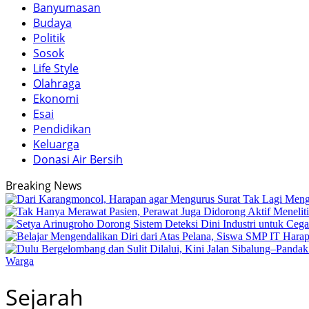
Banyumasan
Budaya
Politik
Sosok
Life Style
Olahraga
Ekonomi
Esai
Pendidikan
Keluarga
Donasi Air Bersih
Breaking News
Warga
Sejarah