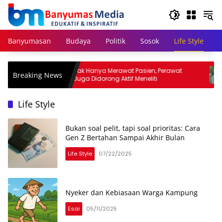
Langsung
ke
konten
Banyumasan
Budaya
Politik
Sosok
Life Style
Tak Hanya Merawat Pasien, Perawat
Sety
Breaking News
iskan
Juga Didorong Aktif Meneliti
Dini
Jaw
Life Style
Bukan soal pelit, tapi soal prioritas: Cara
Gen Z Bertahan Sampai Akhir Bulan
Life Style
07/22/2025
Nyeker dan Kebiasaan Warga Kampung
Esai
05/11/2025