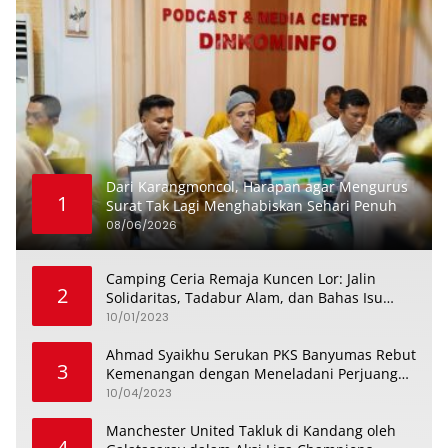
Dari Karangmoncol, Harapan agar Mengurus
1
Surat Tak Lagi Menghabiskan Sehari Penuh
08/06/2026
Camping Ceria Remaja Kuncen Lor: Jalin
2
Solidaritas, Tadabur Alam, dan Bahas Isu
Keremajaan
10/01/2023
Ahmad Syaikhu Serukan PKS Banyumas Rebut
3
Kemenangan dengan Meneladani Perjuangan
Soedirman
10/04/2023
Manchester United Takluk di Kandang oleh
4