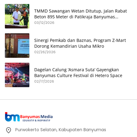
TMMD Sawangan Wetan Ditutup, Jalan Rabat
Beton 895 Meter di Patikraja Banyumas
Rampung
03/12/2026
Sinergi Pemkab dan Baznas, Program Z-Mart
Dorong Kemandirian Usaha Mikro
02/26/2026
Dagelan Calung ‘Asmara Suta’ Gayengkan
Banyumas Culture Festival di Hetero Space
02/17/2026
Purwokerto Selatan, Kabupaten Banyumas