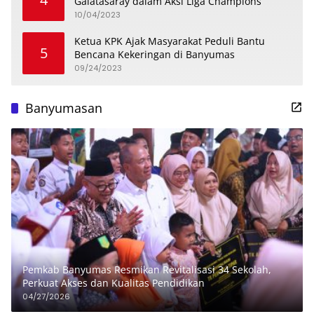
Galatasaray dalam Aksi Liga Champions
10/04/2023
Ketua KPK Ajak Masyarakat Peduli Bantu
5
Bencana Kekeringan di Banyumas
09/24/2023
Banyumasan
Pemkab Banyumas Resmikan Revitalisasi 34 Sekolah,
Perkuat Akses dan Kualitas Pendidikan
04/27/2026