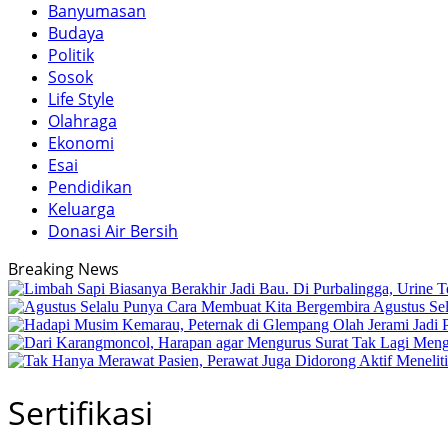
Banyumasan
Budaya
Politik
Sosok
Life Style
Olahraga
Ekonomi
Esai
Pendidikan
Keluarga
Donasi Air Bersih
Breaking News
Agustus Se
Sertifikasi