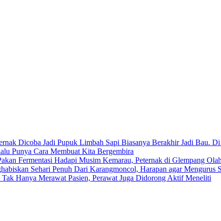
Limbah Sapi Biasanya Berakhir Jadi Bau. Di
lalu Punya Cara Membuat Kita Bergembira
Hadapi Musim Kemarau, Peternak di Glempang Olah 
Dari Karangmoncol, Harapan agar Mengurus S
Tak Hanya Merawat Pasien, Perawat Juga Didorong Aktif Meneliti