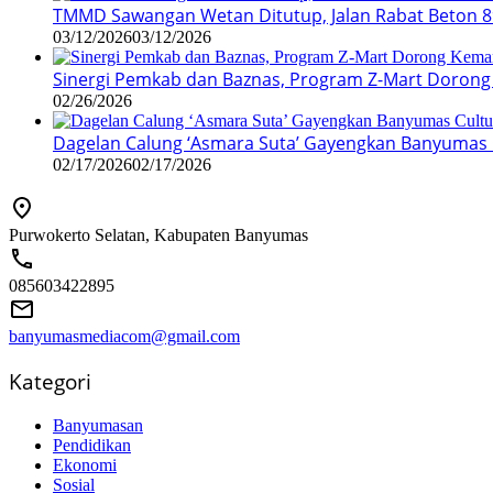
TMMD Sawangan Wetan Ditutup, Jalan Rabat Beton 8
03/12/2026
03/12/2026
Sinergi Pemkab dan Baznas, Program Z-Mart Dorong
02/26/2026
Dagelan Calung ‘Asmara Suta’ Gayengkan Banyumas Cu
02/17/2026
02/17/2026
Purwokerto Selatan, Kabupaten Banyumas
085603422895
banyumasmediacom@gmail.com
Kategori
Banyumasan
Pendidikan
Ekonomi
Sosial