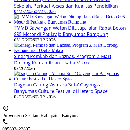
Sekolah, Perkuat Akses dan Kualitas Pendidikan
04/27/2026
04/27/2026
TMMD Sawangan Wetan Ditutup, Jalan Rabat Beton
895 Meter di Patikraja Banyumas Rampung
03/12/2026
03/12/2026
Sinergi Pemkab dan Baznas, Program Z-Mart
Dorong Kemandirian Usaha Mikro
02/26/2026
Dagelan Calung ‘Asmara Suta’ Gayengkan
Banyumas Culture Festival di Hetero Space
02/17/2026
02/17/2026
Purwokerto Selatan, Kabupaten Banyumas
085603422895