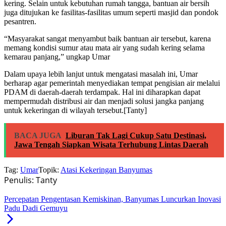
kering. Selain untuk kebutuhan rumah tangga, bantuan air bersih
juga ditujukan ke fasilitas-fasilitas umum seperti masjid dan pondok
pesantren.
“Masyarakat sangat menyambut baik bantuan air tersebut, karena
memang kondisi sumur atau mata air yang sudah kering selama
kemarau panjang,” ungkap Umar
Dalam upaya lebih lanjut untuk mengatasi masalah ini, Umar
berharap agar pemerintah menyediakan tempat pengisian air melalui
PDAM di daerah-daerah terdampak. Hal ini diharapkan dapat
mempermudah distribusi air dan menjadi solusi jangka panjang
untuk kekeringan di wilayah tersebut.[Tanty]
BACA JUGA
Liburan Tak Lagi Cukup Satu Destinasi,
Jawa Tengah Siapkan Wisata Terhubung Lintas Daerah
Tag:
Umar
Topik:
Atasi Kekeringan Banyumas
Penulis: Tanty
Percepatan Pengentasan Kemiskinan, Banyumas Luncurkan Inovasi
Padu Dadi Gemuyu