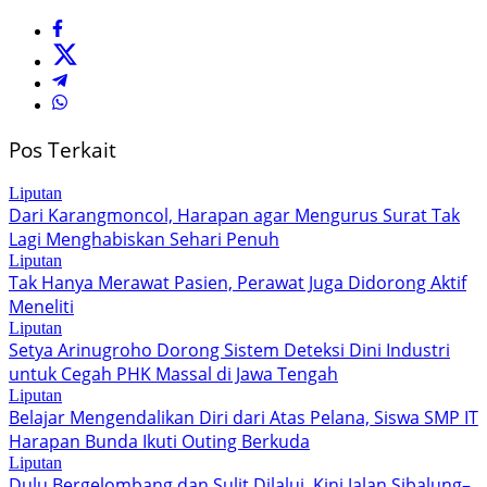
Pos Terkait
Liputan
Dari Karangmoncol, Harapan agar Mengurus Surat Tak
Lagi Menghabiskan Sehari Penuh
Liputan
Tak Hanya Merawat Pasien, Perawat Juga Didorong Aktif
Meneliti
Liputan
Setya Arinugroho Dorong Sistem Deteksi Dini Industri
untuk Cegah PHK Massal di Jawa Tengah
Liputan
Belajar Mengendalikan Diri dari Atas Pelana, Siswa SMP IT
Harapan Bunda Ikuti Outing Berkuda
Liputan
Dulu Bergelombang dan Sulit Dilalui, Kini Jalan Sibalung–